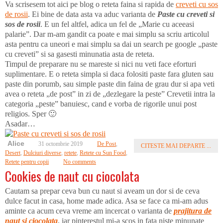
Va scrisesem tot aici pe blog o reteta faina si rapida de
creveti cu sos
de rosii
. Ei bine de data asta va aduc varianta de
Paste cu creveti si
sos de rosii
. E un fel altfel, adica un fel de „Marie cu aceeasi
palarie”. Dar m-am gandit ca poate e mai simplu sa scriu articolul
asta pentru ca uneori e mai simplu sa dai un search pe google „paste
cu creveti” si sa gasesti minunatia asta de reteta.
Timpul de preparare nu se mareste si nici nu veti face eforturi
suplimentare. E o reteta simpla si daca folositi paste fara gluten sau
paste din porumb, sau simple paste din faina de grau dur si apa veti
avea o reteta „de post” in zi de „dezlegare la peste” Crevetii intra la
categoria „peste” banuiesc, cand e vorba de rigorile unui post
religios. Sper 🙂
Asadar…
Alice
31 octombrie 2019
De Post
,
CITESTE MAI DEPARTE ...
Desert
,
Dulciuri diverse
,
retete
,
Retete cu Sun Food
,
Retete pentru copii
No comments
Cookies de naut cu ciocolata
Cautam sa prepar ceva bun cu naut si aveam un dor si de ceva
dulce facut in casa, home made adica. Asa se face ca mi-am adus
aminte ca acum ceva vreme am incercat o varianta de
prajitura de
naut si ciocolata
, iar pinterestul mi-a scos in fata niste minunate