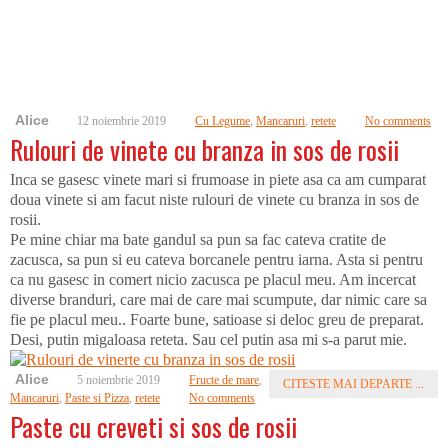
Alice
12 noiembrie 2019
Cu Legume
,
Mancaruri
,
retete
No comments
Rulouri de vinete cu branza in sos de rosii
Inca se gasesc vinete mari si frumoase in piete asa ca am cumparat
doua vinete si am facut niste rulouri de vinete cu branza in sos de
rosii.
Pe mine chiar ma bate gandul sa pun sa fac cateva cratite de
zacusca, sa pun si eu cateva borcanele pentru iarna. Asta si pentru
ca nu gasesc in comert nicio zacusca pe placul meu. Am incercat
diverse branduri, care mai de care mai scumpute, dar nimic care sa
fie pe placul meu.. Foarte bune, satioase si deloc greu de preparat.
Desi, putin migaloasa reteta. Sau cel putin asa mi s-a parut mie.
Alice
5 noiembrie 2019
Fructe de mare
,
CITESTE MAI DEPARTE ...
Mancaruri
,
Paste si Pizza
,
retete
No comments
Paste cu creveti si sos de rosii