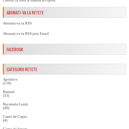
Cartofi cu rosii si branza la cuptor
ABONATI-VA LA RETETE
Abonati-va la RSS
Abonati-va la RSS prin Email
FACEBOOK
CATEGORII RETETE
Aperitive
(118)
Bauturi
(33)
Bucataria Lumii
(49)
Carne de Capra
(4)
Carne de Iepure