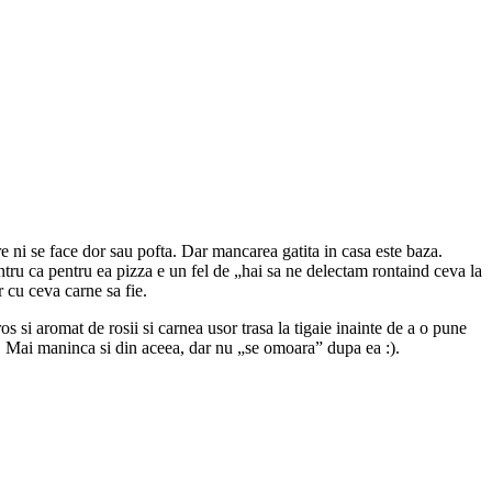
re ni se face dor sau pofta. Dar mancarea gatita in casa este baza.
ru ca pentru ea pizza e un fel de „hai sa ne delectam rontaind ceva la
 cu ceva carne sa fie.
gros si aromat de rosii si carnea usor trasa la tigaie inainte de a o pune
e. Mai maninca si din aceea, dar nu „se omoara” dupa ea :).