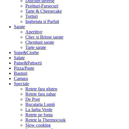
Dulciuri diverse
Prajituri-Fursecuri
Tarte & Cheesecake
Torturi
Inghetata si Parfait
Sarate
Aperitive
Chec si Briose sarate
Chestiuni sarate
Tarte sarate
Supe&Ciorbe
Salate
Paine&Patiserii
Pizza/Paste
Bauturi
Camara
Speciale
Retete fara gluten
Retete fara zahar
De Post
Bucataria Lumii
La Iarba Verde
Retete pe fonta
Retete la Thermocook
Slow cooking