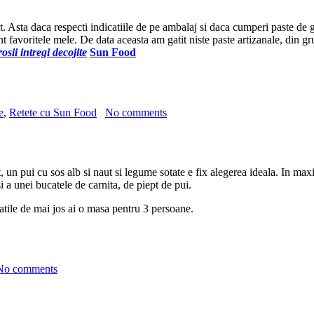
t. Asta daca respecti indicatiile de pe ambalaj si daca cumperi paste de gr
nt favoritele mele. De data aceasta am gatit niste paste artizanale, din gru
osii intregi decojite
Sun Food
e
,
Retete cu Sun Food
No comments
un pui cu sos alb si naut si legume sotate e fix alegerea ideala. In max
 a unei bucatele de carnita, de piept de pui.
titatile de mai jos ai o masa pentru 3 persoane.
No comments