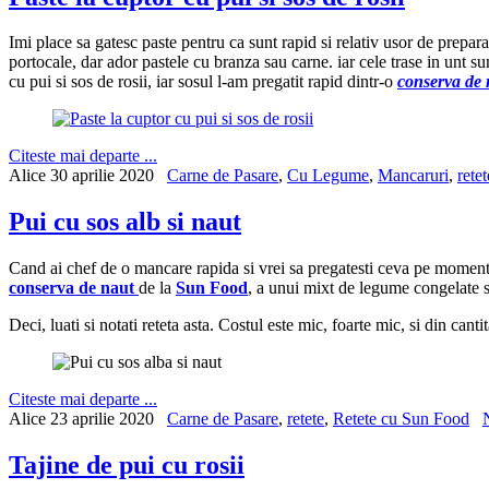
Imi place sa gatesc paste pentru ca sunt rapid si relativ usor de prepara
portocale, dar ador pastele cu branza sau carne. iar cele trase in unt su
cu pui si sos de rosii, iar sosul l-am pregatit rapid dintr-o
conserva de r
Citeste mai departe ...
Alice
30 aprilie 2020
Carne de Pasare
,
Cu Legume
,
Mancaruri
,
retet
Pui cu sos alb si naut
Cand ai chef de o mancare rapida si vrei sa pregatesti ceva pe moment, 
conserva de naut
de la
Sun Food
, a unui mixt de legume congelate si
Deci, luati si notati reteta asta. Costul este mic, foarte mic, si din can
Citeste mai departe ...
Alice
23 aprilie 2020
Carne de Pasare
,
retete
,
Retete cu Sun Food
Tajine de pui cu rosii