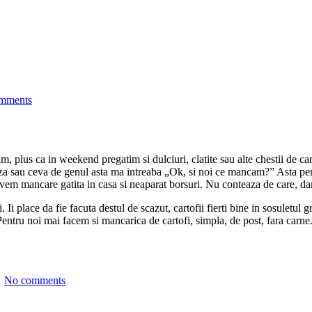
mments
m, plus ca in weekend pregatim si dulciuri, clatite sau alte chestii de ca
zza sau ceva de genul asta ma intreaba „Ok, si noi ce mancam?” Asta pent
em mancare gatita in casa si neaparat borsuri. Nu conteaza de care, dar
. Ii place da fie facuta destul de scazut, cartofii fierti bine in sosuletul 
 Pentru noi mai facem si mancarica de cartofi, simpla, de post, fara carn
No comments