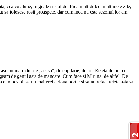
a, cea cu alune, migdale si stafide. Prea mult dulce in ultimele zile,
rut sa folosesc rosii proaspete, dar cum inca nu este sezonul lor am
ase un mare dor de „acasa”, de copilarie, de tot. Reteta de pui cu
ngeam de genul asta de mancare. Cum face si Miruna, de altfel. De
 e imposibil sa nu mai vrei a doua portie si sa nu refaci reteta asta sa