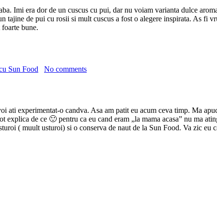
eaba. Imi era dor de un cuscus cu pui, dar nu voiam varianta dulce aromat
 tajine de pui cu rosii si mult cuscus a fost o alegere inspirata. As fi v
 foarte bune.
 cu Sun Food
No comments
e voi ati experimentat-o candva. Asa am patit eu acum ceva timp. Ma apuc
 pot explica de ce 🙂 pentru ca eu cand eram „la mama acasa” nu ma ati
usturoi ( muult usturoi) si o conserva de naut de la Sun Food. Va zic eu ca