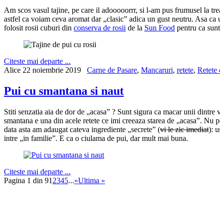
Am scos vasul tajine, pe care il adooooorrr, si l-am pus frumusel la tr
astfel ca voiam ceva aromat dar „clasic” adica un gust neutru. Asa ca un
folosit rosii cuburi din
conserva de rosii
de la
Sun Food
pentru ca sunt
Citeste mai departe ...
Alice
22 noiembrie 2019
Carne de Pasare
,
Mancaruri
,
retete
,
Retete
Pui cu smantana si naut
Stiti senzatia aia de dor de „acasa” ? Sunt sigura ca macar unii dintr
smantana e una din acele retete ce imi creeaza starea de „acasa”. Nu
data asta am adaugat cateva ingrediente „secrete” (
vi le zic imediat
): 
intre „in familie”. E ca o ciulama de pui, dar mult mai buna.
Citeste mai departe ...
Pagina 1 din 9
1
2
3
4
5
...
»
Ultima »