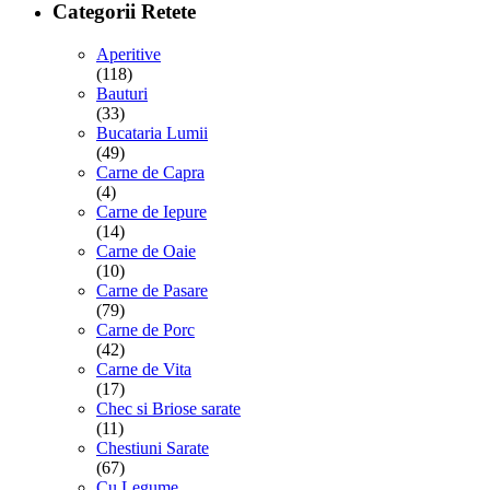
Categorii Retete
Aperitive
(118)
Bauturi
(33)
Bucataria Lumii
(49)
Carne de Capra
(4)
Carne de Iepure
(14)
Carne de Oaie
(10)
Carne de Pasare
(79)
Carne de Porc
(42)
Carne de Vita
(17)
Chec si Briose sarate
(11)
Chestiuni Sarate
(67)
Cu Legume