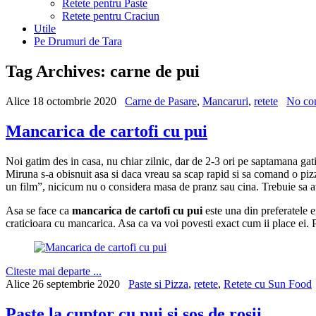
Retete pentru Paste
Retete pentru Craciun
Utile
Pe Drumuri de Tara
Tag Archives:
carne de pui
Alice
18 octombrie 2020
Carne de Pasare
,
Mancaruri
,
retete
No co
Mancarica de cartofi cu pui
Noi gatim des in casa, nu chiar zilnic, dar de 2-3 ori pe saptamana gati
Miruna s-a obisnuit asa si daca vreau sa scap rapid si sa comand o pi
un film”, nicicum nu o considera masa de pranz sau cina. Trebuie sa av
Asa se face ca
mancarica de cartofi cu pui
este una din preferatele ei
craticioara cu mancarica. Asa ca va voi povesti exact cum ii place ei.
Citeste mai departe ...
Alice
26 septembrie 2020
Paste si Pizza
,
retete
,
Retete cu Sun Food
Paste la cuptor cu pui si sos de rosii