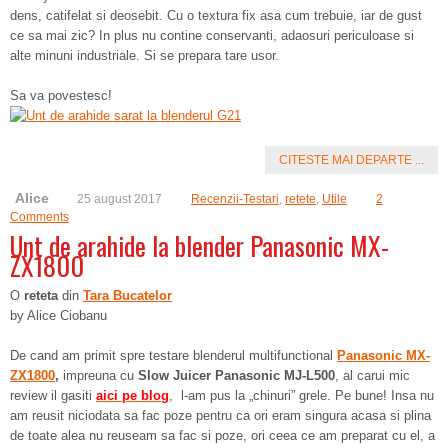
dens, catifelat si deosebit. Cu o textura fix asa cum trebuie, iar de gust
ce sa mai zic? In plus nu contine conservanti, adaosuri periculoase si
alte minuni industriale. Si se prepara tare usor.
Sa va povestesc!
CITESTE MAI DEPARTE ...
Alice
25 august 2017
Recenzii-Testari
,
retete
,
Utile
2
Comments
Unt de arahide la blender Panasonic MX-
ZX1800
O
reteta
din
Tara Bucatelor
by Alice Ciobanu
De cand am primit spre testare blenderul multifunctional
Panasonic MX-
ZX1800
,
impreuna cu
Slow Juicer Panasonic MJ-L500
, al carui mic
review il gasiti
aici pe blog
,
l-am pus la „chinuri” grele. Pe bune! Insa nu
am reusit niciodata sa fac poze pentru ca ori eram singura acasa si plina
de toate alea nu reuseam sa fac si poze, ori ceea ce am preparat cu el, a