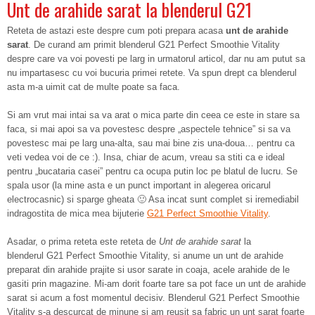
Unt de arahide sarat la blenderul G21
Reteta de astazi este despre cum poti prepara acasa
unt de arahide
sarat
. De curand am primit blenderul G21 Perfect Smoothie Vitality
despre care va voi povesti pe larg in urmatorul articol, dar nu am putut sa
nu impartasesc cu voi bucuria primei retete. Va spun drept ca blenderul
asta m-a uimit cat de multe poate sa faca.
Si am vrut mai intai sa va arat o mica parte din ceea ce este in stare sa
faca, si mai apoi sa va povestesc despre „aspectele tehnice” si sa va
povestesc mai pe larg una-alta, sau mai bine zis una-doua… pentru ca
veti vedea voi de ce :). Insa, chiar de acum, vreau sa stiti ca e ideal
pentru „bucataria casei” pentru ca ocupa putin loc pe blatul de lucru. Se
spala usor (la mine asta e un punct important in alegerea oricarul
electrocasnic) si sparge gheata 🙂 Asa incat sunt complet si iremediabil
indragostita de mica mea bijuterie
G21 Perfect Smoothie Vitality
.
Asadar, o prima reteta este reteta de
Unt de arahide sarat
la
blenderul G21 Perfect Smoothie Vitality, si anume un unt de arahide
preparat din arahide prajite si usor sarate in coaja, acele arahide de le
gasiti prin magazine. Mi-am dorit foarte tare sa pot face un unt de arahide
sarat si acum a fost momentul decisiv. Blenderul G21 Perfect Smoothie
Vitality s-a descurcat de minune si am reusit sa fabric un unt sarat foarte