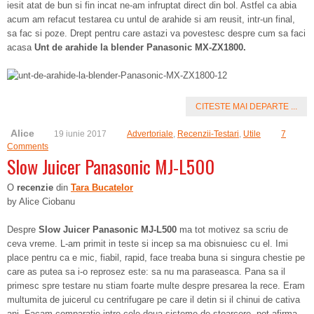
iesit atat de bun si fin incat ne-am infruptat direct din bol. Astfel ca abia
acum am refacut testarea cu untul de arahide si am reusit, intr-un final,
sa fac si poze. Drept pentru care astazi va povestesc despre cum sa faci
acasa
Unt de arahide la blender Panasonic MX-ZX1800.
CITESTE MAI DEPARTE ...
Alice
19 iunie 2017
Advertoriale
,
Recenzii-Testari
,
Utile
7
Comments
Slow Juicer Panasonic MJ-L500
O
recenzie
din
Tara Bucatelor
by Alice Ciobanu
Despre
Slow Juicer Panasonic MJ-L500
ma tot motivez sa scriu de
ceva vreme. L-am primit in teste si incep sa ma obisnuiesc cu el. Imi
place pentru ca e mic, fiabil, rapid, face treaba buna si singura chestie pe
care as putea sa i-o reprosez este: sa nu ma paraseasca. Pana sa il
primesc spre testare nu stiam foarte multe despre presarea la rece. Eram
multumita de juicerul cu centrifugare pe care il detin si il chinui de cativa
ani. Facam comparatie intre cele doua sisteme de stoarcere, pot afirma