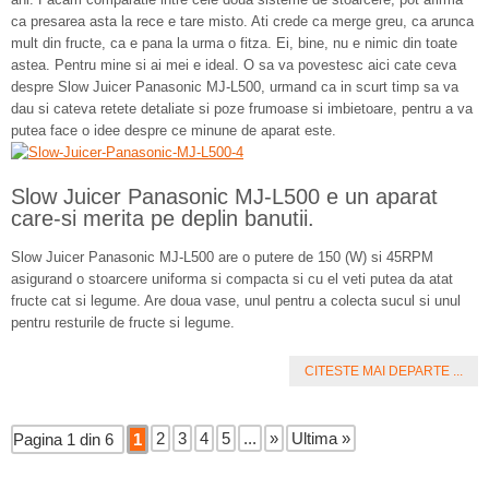
ca presarea asta la rece e tare misto. Ati crede ca merge greu, ca arunca
mult din fructe, ca e pana la urma o fitza. Ei, bine, nu e nimic din toate
astea. Pentru mine si ai mei e ideal. O sa va povestesc aici cate ceva
despre Slow Juicer Panasonic MJ-L500, urmand ca in scurt timp sa va
dau si cateva retete detaliate si poze frumoase si imbietoare, pentru a va
putea face o idee despre ce minune de aparat este.
Slow Juicer Panasonic MJ-L500 e un aparat
care-si merita pe deplin banutii.
Slow Juicer Panasonic MJ-L500 are o putere de 150 (W) si 45RPM
asigurand o stoarcere uniforma si compacta si cu el veti putea da atat
fructe cat si legume. Are doua vase, unul pentru a colecta sucul si unul
pentru resturile de fructe si legume.
CITESTE MAI DEPARTE ...
2
3
4
5
...
»
Ultima »
Pagina 1 din 6
1