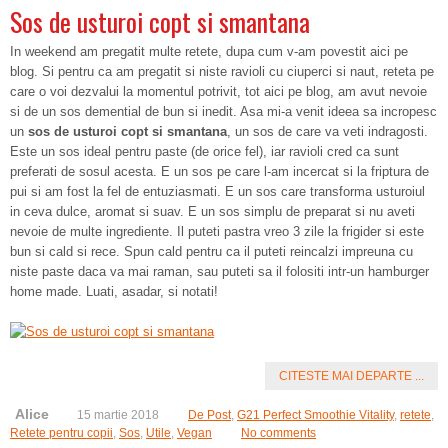
Sos de usturoi copt si smantana
In weekend am pregatit multe retete, dupa cum v-am povestit aici pe
blog. Si pentru ca am pregatit si niste ravioli cu ciuperci si naut, reteta pe
care o voi dezvalui la momentul potrivit, tot aici pe blog, am avut nevoie
si de un sos demential de bun si inedit. Asa mi-a venit ideea sa incropesc
un
sos de usturoi copt si smantana
, un sos de care va veti indragosti.
Este un sos ideal pentru paste (de orice fel), iar ravioli cred ca sunt
preferati de sosul acesta. E un sos pe care l-am incercat si la friptura de
pui si am fost la fel de entuziasmati. E un sos care transforma usturoiul
in ceva dulce, aromat si suav. E un sos simplu de preparat si nu aveti
nevoie de multe ingrediente. Il puteti pastra vreo 3 zile la frigider si este
bun si cald si rece. Spun cald pentru ca il puteti reincalzi impreuna cu
niste paste daca va mai raman, sau puteti sa il folositi intr-un hamburger
home made. Luati, asadar, si notati!
CITESTE MAI DEPARTE ...
Alice
15 martie 2018
De Post
,
G21 Perfect Smoothie Vitality
,
retete
,
Retete pentru copii
,
Sos
,
Utile
,
Vegan
No comments