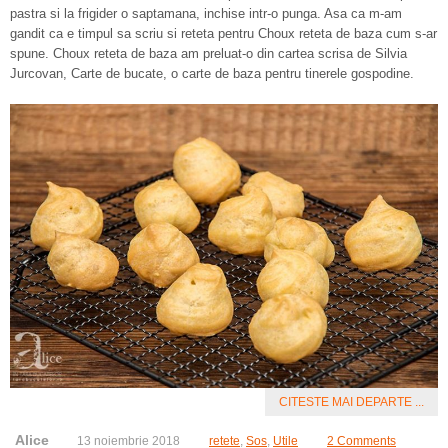
pastra si la frigider o saptamana, inchise intr-o punga. Asa ca m-am
gandit ca e timpul sa scriu si reteta pentru Choux reteta de baza cum s-ar
spune. Choux reteta de baza am preluat-o din cartea scrisa de Silvia
Jurcovan, Carte de bucate, o carte de baza pentru tinerele gospodine.
CITESTE MAI DEPARTE ...
Alice
13 noiembrie 2018
retete
,
Sos
,
Utile
2 Comments