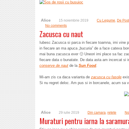
Alice
15 noiembrie 2019
Cu Legume
,
De Pos
No comments
Zacusca cu naut
Iubesc Zacusca si parca in fiecare toamna, imi vine 
in fiecare an ma apuca „bucuria” de a face cateva b
mai buna zacusca ever 🙂 Uneori imi place sa fac zacu
fiecare data o bunatate. De data asta am incercat si 
conserve de naut
de la
Sun Food
.
Mi-am zis ca daca varianta de
zacusca cu fasole
exis
Si nu regret deloc. Am pus si in borcanele, acum sa v
Alice
29 iulie 2019
Din camara
,
retete
No
Muraturi pentru iarna la saramur