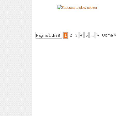
2
3
4
5
...
»
Ultima »
Pagina 1 din 8
1