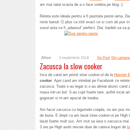
am mai ratat ocazia de a o face vedeta pe blog :).
Reteta este ideala pentru a fi pastrata peste iarna. 
niste banuti 🙂 plus ca stiti exact ce si cum ati pus i
sosul asta va fi „adaosul” perfect. Dar, haideti sa va
Alice
3 septembrie 2018
De Post
,
Din camara
Zacusca la slow cooker
Inca de cand am primit slow cooker-ul de la
Heinner E
cooker
. Apoi cand am intrebat pe Facebook ce retete 
zacusca. Toate s-au legat si s-au aliniat atunci cand a
masa intr-un bol. S-au copt foarte tare, astfel incat a
gogosari si m-am apucat de treaba.
Am facut zacusca cu legumele coapte, nu am pus morc
de buna. E drept ca am lasat slow cooker-ul pe High ti
lasat foarte mult suc. Am vrut sa iasa o zacusca mai 
3 ore pe High aveti nevoie doar de cateva linguri de
b