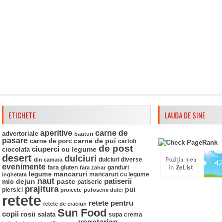
ETICHETE
LAUDA DE SINE
aperitive
carne de
advertoriale
bauturi
pasare
carne de pui
carne de porc
cartofi
de post
ciuperci
ciocolata
cu legume
desert
dulciuri
din camara
dulciuri diverse
evenimente
fara gluten
ganduri
fara zahar
mancaruri
legume
mancaruri cu legume
inghetata
naut
mic dejun
paste
patiserii
patiserie
prajitura
pui
piersici
proiecte
pufosenii dulci
retete
retete pentru
retete de craciun
Sun Food
copii
rosii
salata
supa crema