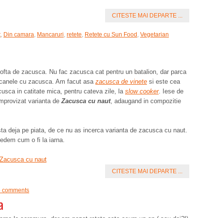
CITESTE MAI DEPARTE ...
t
,
Din camara
,
Mancaruri
,
retete
,
Retete cu Sun Food
,
Vegetarian
pofta de zacusca. Nu fac zacusca cat pentru un batalion, dar parca
orcanele cu zacusca. Am facut asa
zacusca de vinete
si este cea
sca in catitate mica, pentru cateva zile, la
slow cooker
. Iese de
improvizat varianta de
Zacusca cu naut
, adaugand in compozitie
ta deja pe piata, de ce nu as incerca varianta de zacusca cu naut.
edem cum o fi la iarna.
CITESTE MAI DEPARTE ...
 comments
a