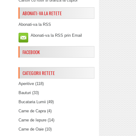
Cartofi cu rosii si branza la cuptor
ABONATI-VA LA RETETE
Abonati-va la RSS
Abonati-va la RSS prin Email
FACEBOOK
CATEGORII RETETE
Aperitive
(118)
Bauturi
(33)
Bucataria Lumii
(49)
Carne de Capra
(4)
Carne de Iepure
(14)
Carne de Oaie
(10)