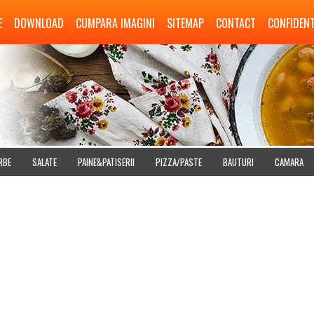
E
DOWNLOAD
CUMPARA IMAGINI
SITEMAP
CONTACT
CONFIDENT
RBE
SALATE
PAINE&PATISERII
PIZZA/PASTE
BAUTURI
CAMARA