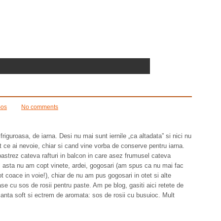
os
No comments
guroasa, de iarna. Desi nu mai sunt iernile „ca altadata” si nici nu
t ce ai nevoie, chiar si cand vine vorba de conserve pentru iarna.
 pastrez cateva rafturi in balcon in care asez frumusel cateva
l asta nu am copt vinete, ardei, gogosari (am spus ca nu mai fac
 coace in voie!), chiar de nu am pus gogosari in otet si alte
se cu sos de rosii pentru paste. Am pe blog, gasiti aici retete de
anta soft si ectrem de aromata: sos de rosii cu busuioc. Mult