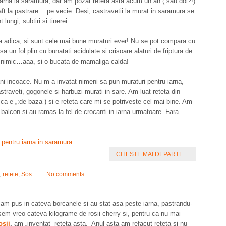
iarna la saramura, dar am pozat reteta asta acum un an ( sau doi?!)
draft la pastrare… pe vecie. Desi, castravetii la murat in saramura se
ungi, subtiri si tinerei.
ra adica, si sunt cele mai bune muraturi ever! Nu se pot compara cu
 un fol plin cu bunatati acidulate si crisoare alaturi de friptura de
a nimic…aaa, si-o bucata de mamaliga calda!
ani incoace. Nu m-a invatat nimeni sa pun muraturi pentru iarna,
traveti, gogonele si harbuzi murati in sare. Am luat reteta din
ca e „:de baza”) si e reteta care mi se potriveste cel mai bine. Am
 balcon si au ramas la fel de crocanti in iarna urmatoare. Fara
CITESTE MAI DEPARTE ...
,
retete
,
Sos
No comments
l-am pus in cateva borcanele si au stat asa peste iarna, pastrandu-
isem vreo cateva kilograme de rosii cherry si, pentru ca nu mai
osii
,
am „inventat” reteta asta. Anul asta am refacut reteta si nu