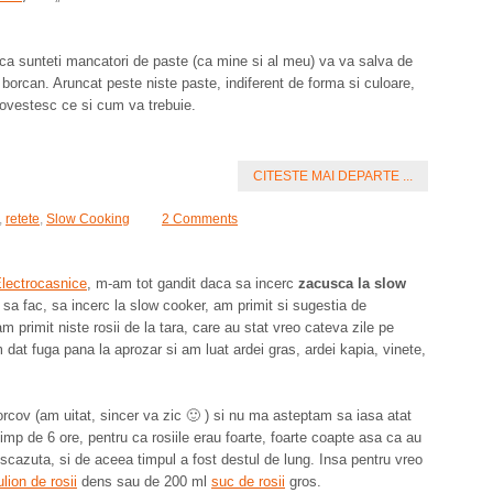
Daca sunteti mancatori de paste (ca mine si al meu) va va salva de
n borcan. Aruncat peste niste paste, indiferent de forma si culoare,
 povestesc ce si cum va trebuie.
CITESTE MAI DEPARTE ...
,
retete
,
Slow Cooking
2 Comments
lectrocasnice
, m-am tot gandit daca sa incerc
zacusca la slow
sa fac, sa incerc la slow cooker, am primit si sugestia de
m primit niste rosii de la tara, care au stat vreo cateva zile pe
m dat fuga pana la aprozar si am luat ardei gras, ardei kapia, vinete,
ov (am uitat, sincer va zic 🙂 ) si nu ma asteptam sa iasa atat
mp de 6 ore, pentru ca rosiile erau foarte, foarte coapte asa ca au
scazuta, si de aceea timpul a fost destul de lung. Insa pentru vreo
ulion de rosii
dens sau de 200 ml
suc de rosii
gros.