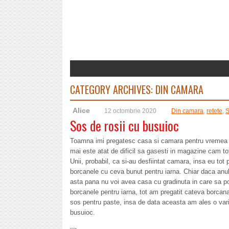
CATEGORY ARCHIVES:
DIN CAMARA
Alice
12 octombrie 2020
Din camara
,
retete
,
S
Sos de rosii cu busuioc
Toamna imi pregatesc casa si camara pentru vremea fri
mai este atat de dificil sa gasesti in magazine cam to
Unii, probabil, ca si-au desfiintat camara, insa eu tot
borcanele cu ceva bunut pentru iarna. Chiar daca anu
asta pana nu voi avea casa cu gradinuta in care sa pot
borcanele pentru iarna, tot am pregatit cateva borcana
sos pentru paste, insa de data aceasta am ales o vari
busuioc.