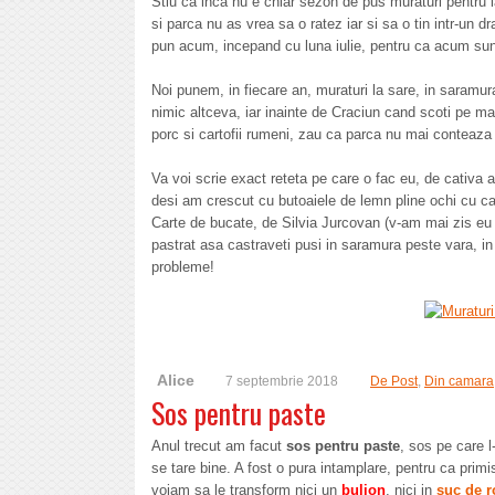
Stiu ca inca nu e chiar sezon de pus muraturi pentru 
si parca nu as vrea sa o ratez iar si sa o tin intr-un 
pun acum, incepand cu luna iulie, pentru ca acum sunt l
Noi punem, in fiecare an, muraturi la sare, in saramu
nimic altceva, iar inainte de Craciun cand scoti pe masa
porc si cartofii rumeni, zau ca parca nu mai conteaz
Va voi scrie exact reteta pe care o fac eu, de cativa 
desi am crescut cu butoaiele de lemn pline ochi cu cas
Carte de bucate, de Silvia Jurcovan (v-am mai zis eu 
pastrat asa castraveti pusi in saramura peste vara, in
probleme!
Alice
7 septembrie 2018
De Post
,
Din camara
Sos pentru paste
Anul trecut am facut
sos pentru paste
, sos pe care 
se tare bine. A fost o pura intamplare, pentru ca prim
voiam sa le transform nici un
bulion
, nici in
suc de r