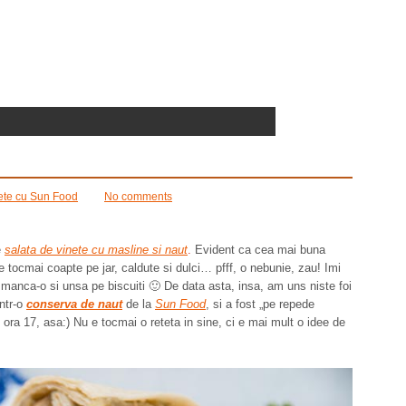
ete cu Sun Food
No comments
e
salata de vinete cu masline si naut
.
Evident ca cea mai buna
 tocmai coapte pe jar, caldute si dulci… pfff, o nebunie, zau! Imi
s manca-o si unsa pe biscuiti 🙂 De data asta, insa, am uns niste foi
ntr-o
conserva de naut
de la
Sun Food
, si a fost „pe repede
e ora 17, asa:) Nu e tocmai o reteta in sine, ci e mai mult o idee de