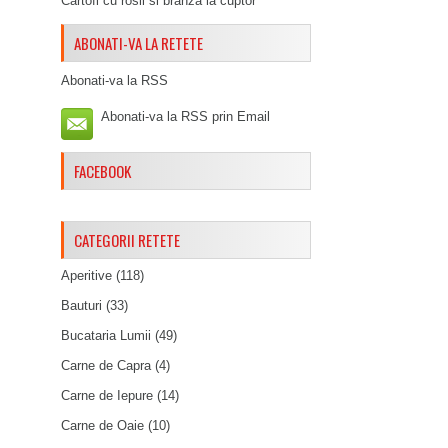
Cartofi cu rosii si branza la cuptor
ABONATI-VA LA RETETE
Abonati-va la RSS
Abonati-va la RSS prin Email
FACEBOOK
CATEGORII RETETE
Aperitive
(118)
Bauturi
(33)
Bucataria Lumii
(49)
Carne de Capra
(4)
Carne de Iepure
(14)
Carne de Oaie
(10)