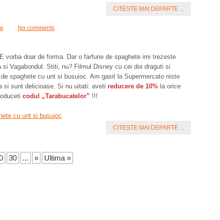
CITESTE MAI DEPARTE ...
te
No comments
 E vorba doar de forma. Dar o farfurie de spaghete imi trezeste
 si Vagabondul. Stiti, nu? Filmul Disney cu cei doi draguti si
e de spaghete cu unt si busuioc. Am gasit la Supermercato niste
si sunt delicioase. Si nu uitati: aveti
reducere de 10%
la orice
roduceti
codul „Tarabucatelor”
!!!
CITESTE MAI DEPARTE ...
0
30
...
»
Ultima »