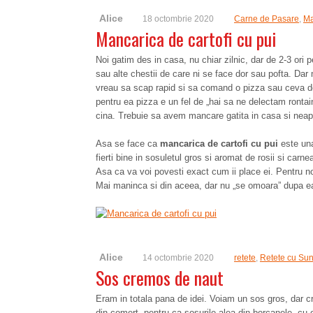
Alice
18 octombrie 2020
Carne de Pasare
,
Ma
Mancarica de cartofi cu pui
Noi gatim des in casa, nu chiar zilnic, dar de 2-3 ori 
sau alte chestii de care ni se face dor sau pofta. Da
vreau sa scap rapid si sa comand o pizza sau ceva d
pentru ea pizza e un fel de „hai sa ne delectam ronta
cina. Trebuie sa avem mancare gatita in casa si neapa
Asa se face ca
mancarica de cartofi cu pui
este una 
fierti bine in sosuletul gros si aromat de rosii si carn
Asa ca va voi povesti exact cum ii place ei. Pentru no
Mai maninca si din aceea, dar nu „se omoara” dupa ea
Alice
14 octombrie 2020
retete
,
Retete cu Su
Sos cremos de naut
Eram in totala pana de idei. Voiam un sos gros, dar c
din comert, pentru ca sosurile alea din borcanele, cu 