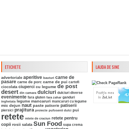
ETICHETE
LAUDA DE SINE
aperitive
carne de
advertoriale
bauturi
pasare
carne de pui
carne de porc
cartofi
de post
ciuperci
ciocolata
cu legume
desert
dulciuri
din camara
dulciuri diverse
evenimente
fara gluten
ganduri
fara zahar
mancaruri
legume
mancaruri cu legume
inghetata
naut
mic dejun
paste
patiserii
patiserie
prajitura
pui
piersici
proiecte
pufosenii dulci
retete
retete pentru
retete de craciun
Sun Food
copii
rosii
salata
supa crema