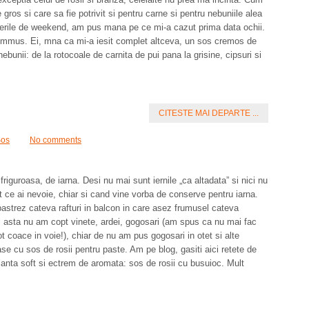
ros si care sa fie potrivit si pentru carne si pentru nebuniile alea
serile de weekend, am pus mana pe ce mi-a cazut prima data ochii.
ummus. Ei, mna ca mi-a iesit complet altceva, un sos cremos de
nebunii: de la rotocoale de carnita de pui pana la grisine, cipsuri si
CITESTE MAI DEPARTE ...
os
No comments
guroasa, de iarna. Desi nu mai sunt iernile „ca altadata” si nici nu
t ce ai nevoie, chiar si cand vine vorba de conserve pentru iarna.
 pastrez cateva rafturi in balcon in care asez frumusel cateva
l asta nu am copt vinete, ardei, gogosari (am spus ca nu mai fac
 coace in voie!), chiar de nu am pus gogosari in otet si alte
se cu sos de rosii pentru paste. Am pe blog, gasiti aici retete de
anta soft si ectrem de aromata: sos de rosii cu busuioc. Mult