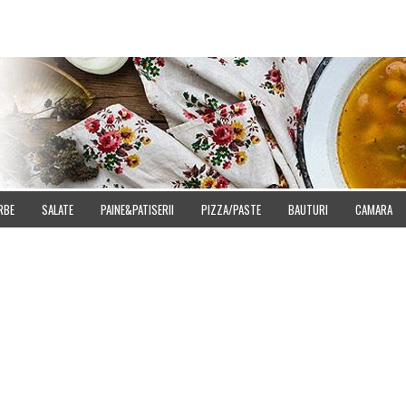
E
DOWNLOAD
CUMPARA IMAGINI
SITEMAP
CONTACT
CONFIDENT
RBE
SALATE
PAINE&PATISERII
PIZZA/PASTE
BAUTURI
CAMARA