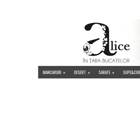
HOME
DESPRE MINE
INDEX RETETE
EVENIMENT
MANCARURI
»
DESERT
»
SARATE
»
SUPE&CIO