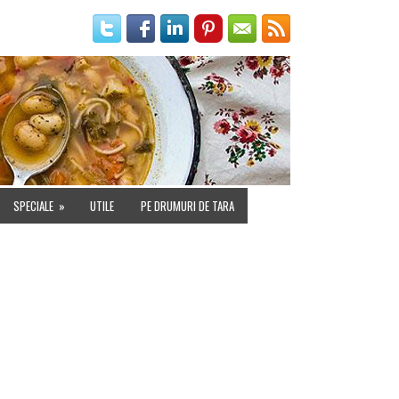
IALITATE
SPECIALE
»
UTILE
PE DRUMURI DE TARA