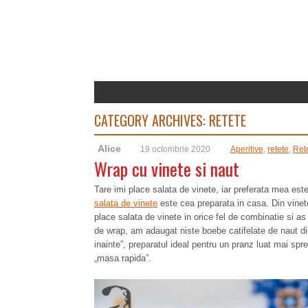
CATEGORY ARCHIVES:
RETETE
Alice
19 octombrie 2020
Aperitive
,
retete
,
Ret
Wrap cu vinete si naut
Tare imi place salata de vinete, iar preferata mea est
salata de vinete
este cea preparata in casa. Din vinete
place salata de vinete in orice fel de combinatie si a
de wrap, am adaugat niste boebe catifelate de naut di
inainte”, preparatul ideal pentru un pranz luat mai spr
„masa rapida”.