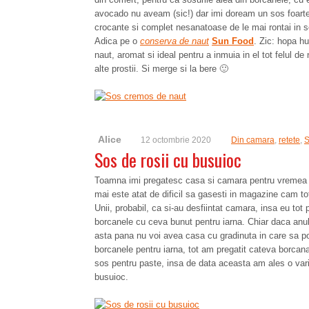
avocado nu aveam (sic!) dar imi doream un sos foarte g
crocante si complet nesanatoase de le mai rontai in 
Adica pe o
conserva de naut
Sun Food
. Zic: hopa h
naut, aromat si ideal pentru a inmuia in el tot felul de 
alte prostii. Si merge si la bere 🙂
Alice
12 octombrie 2020
Din camara
,
retete
,
S
Sos de rosii cu busuioc
Toamna imi pregatesc casa si camara pentru vremea fri
mai este atat de dificil sa gasesti in magazine cam to
Unii, probabil, ca si-au desfiintat camara, insa eu tot
borcanele cu ceva bunut pentru iarna. Chiar daca anu
asta pana nu voi avea casa cu gradinuta in care sa pot
borcanele pentru iarna, tot am pregatit cateva borcana
sos pentru paste, insa de data aceasta am ales o vari
busuioc.