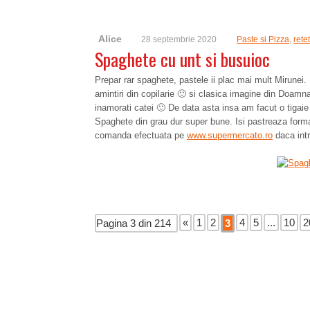
Alice
28 septembrie 2020
Paste si Pizza
,
rete
Spaghete cu unt si busuioc
Prepar rar spaghete, pastele ii plac mai mult Mirunei.
amintiri din copilarie 🙂 si clasica imagine din Doamna
inamorati catei 🙂 De data asta insa am facut o tigai
Spaghete din grau dur super bune. Isi pastreaza forma 
comanda efectuata pe
www.supermercato.ro
daca int
«
1
2
4
5
...
10
2
Pagina 3 din 214
3