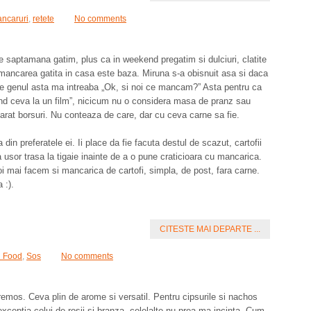
ncaruri
,
retete
No comments
pe saptamana gatim, plus ca in weekend pregatim si dulciuri, clatite
r mancarea gatita in casa este baza. Miruna s-a obisnuit asa si daca
e genul asta ma intreaba „Ok, si noi ce mancam?” Asta pentru ca
ind ceva la un film”, nicicum nu o considera masa de pranz sau
rat borsuri. Nu conteaza de care, dar cu ceva carne sa fie.
din preferatele ei. Ii place da fie facuta destul de scazut, cartofii
ea usor trasa la tigaie inainte de a o pune craticioara cu mancarica.
i mai facem si mancarica de cartofi, simpla, de post, fara carne.
 :).
CITESTE MAI DEPARTE ...
n Food
,
Sos
No comments
remos. Ceva plin de arome si versatil. Pentru cipsurile si nachos
exceptia celui de rosii si branza, celelalte nu prea ma incinta. Cum