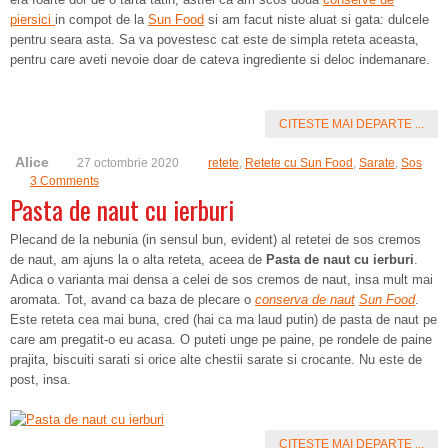
piersici
in compot de la
Sun Food
si am facut niste aluat si gata: dulcele
pentru seara asta. Sa va povestesc cat este de simpla reteta aceasta,
pentru care aveti nevoie doar de cateva ingrediente si deloc indemanare.
CITESTE MAI DEPARTE ...
Alice
27 octombrie 2020
retete
,
Retete cu Sun Food
,
Sarate
,
Sos
3 Comments
Pasta de naut cu ierburi
Plecand de la nebunia (in sensul bun, evident) al retetei de sos cremos
de naut, am ajuns la o alta reteta, aceea de
Pasta de naut cu ierburi
.
Adica o varianta mai densa a celei de sos cremos de naut, insa mult mai
aromata. Tot, avand ca baza de plecare o
conserva de naut
Sun Food
.
Este reteta cea mai buna, cred (hai ca ma laud putin) de pasta de naut pe
care am pregatit-o eu acasa. O puteti unge pe paine, pe rondele de paine
prajita, biscuiti sarati si orice alte chestii sarate si crocante. Nu este de
post, insa.
CITESTE MAI DEPARTE ...