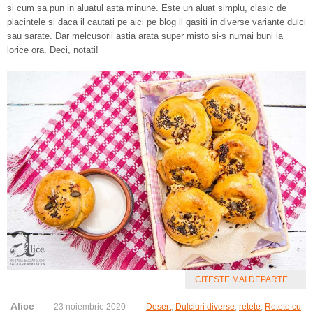
si cum sa pun in aluatul asta minune. Este un aluat simplu, clasic de
placintele si daca il cautati pe aici pe blog il gasiti in diverse variante dulci
sau sarate. Dar melcusorii astia arata super misto si-s numai buni la
lorice ora. Deci, notati!
CITESTE MAI DEPARTE ...
Alice
23 noiembrie 2020
Desert
,
Dulciuri diverse
,
retete
,
Retete cu