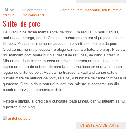
Alice
23 octombrie 2020
Carne de Porc
,
Mancaruri
,
retete
,
retete
craciun
No comments
Snitel de porc
De Craciun ne facea mama snitel de porc. Era regula. In restul anului,
mai treaca mearga, dar de Craciun stateam cate o ora si prajeam snitele.
De porc. Acasa la mine nu-mi aduc aminte sa fi facut snitele de porc.
Cred ca nici nu ma pricepeam a alege carnea, a o bate, a o praji. Plus ca
noi mancam porc foarte putin si destul de rar. Insa, de cand a crescut
Miruna are doua placeri in ceea ce priveste carnea de porc. Una este
legata de reteta de antricot de porc facut la multicooker si una este cea
legata de snitel de porc. Asa ca ma trezesc la kaufland ca iau cate o
bucata mare de antricot de porc, fara os, o bunatate de carne frumoasa si
gustoasa. O tai in doua sau trei bucati mai micute si neaparat una din
bucati o feliez pentru cateva snitele.
Reteta e simpla, si cred ca o cunoaste toata lumea, dar nu puteam sa nu
o postez si pe blog.
CITESTE MAI DEPARTE ...