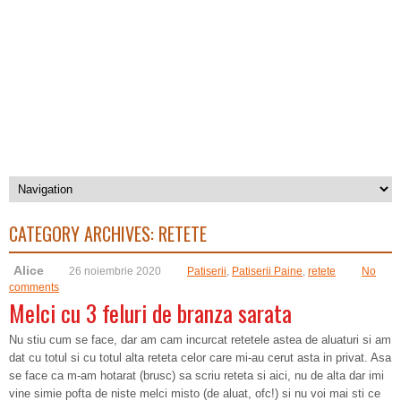
CATEGORY ARCHIVES:
RETETE
Alice
26 noiembrie 2020
Patiserii
,
Patiserii Paine
,
retete
No
comments
Melci cu 3 feluri de branza sarata
Nu stiu cum se face, dar am cam incurcat retetele astea de aluaturi si am
dat cu totul si cu totul alta reteta celor care mi-au cerut asta in privat. Asa
se face ca m-am hotarat (brusc) sa scriu reteta si aici, nu de alta dar imi
vine simie pofta de niste melci misto (de aluat, ofc!) si nu voi mai sti ce