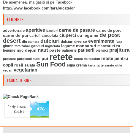
De asemenea, ma gasiti si pe Facebook:
http://www.facebook.com/tarabucatelor
ETICHETE
aperitive
carne de pasare
advertoriale
carne de porc
bauturi
de post
ciuperci
carne de pui
ciocolata
cu legume
cartofi
desert
dulciuri
evenimente
fara
din camara
dulciuri diverse
mancaruri
legume
gluten
ganduri
mancaruri cu
fara zahar
inghetata
naut
prajitura
mic dejun
paste
patiserii
legume
patiserie
piersici
retete
pui
retete pentru
proiecte
pufosenii dulci
retete de craciun
Sun Food
copii
rosii
salata
supa crema
tarta
tarte sarate
utile
vegetarian
vegan
LAUDA DE SINE