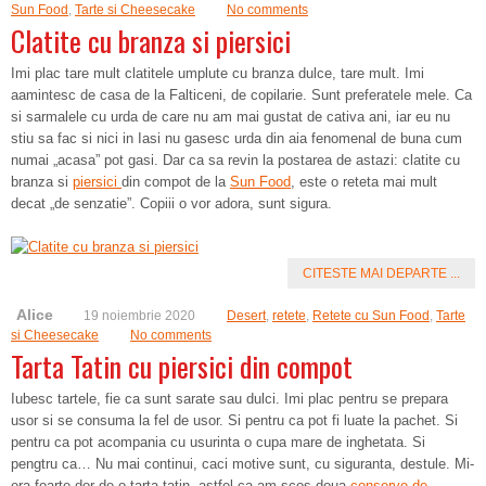
Sun Food
,
Tarte si Cheesecake
No comments
Clatite cu branza si piersici
Imi plac tare mult clatitele umplute cu branza dulce, tare mult. Imi
aamintesc de casa de la Falticeni, de copilarie. Sunt preferatele mele. Ca
si sarmalele cu urda de care nu am mai gustat de cativa ani, iar eu nu
stiu sa fac si nici in Iasi nu gasesc urda din aia fenomenal de buna cum
numai „acasa” pot gasi. Dar ca sa revin la postarea de astazi: clatite cu
branza si
piersici
din compot de la
Sun Food
, este o reteta mai mult
decat „de senzatie”. Copiii o vor adora, sunt sigura.
CITESTE MAI DEPARTE ...
Alice
19 noiembrie 2020
Desert
,
retete
,
Retete cu Sun Food
,
Tarte
si Cheesecake
No comments
Tarta Tatin cu piersici din compot
Iubesc tartele, fie ca sunt sarate sau dulci. Imi plac pentru se prepara
usor si se consuma la fel de usor. Si pentru ca pot fi luate la pachet. Si
pentru ca pot acompania cu usurinta o cupa mare de inghetata. Si
pengtru ca… Nu mai continui, caci motive sunt, cu siguranta, destule. Mi-
era foarte dor de o tarta tatin, astfel ca am scos doua
conserve de