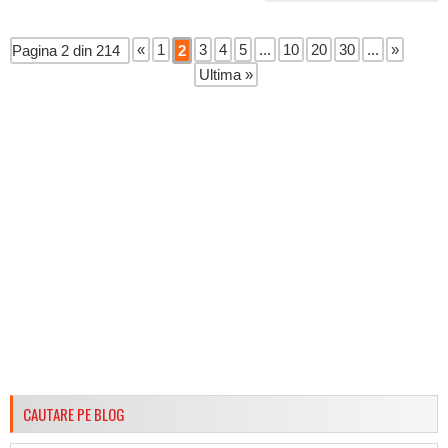
«
1
3
4
5
...
10
20
30
...
»
Pagina 2 din 214
2
Ultima »
CAUTARE PE BLOG