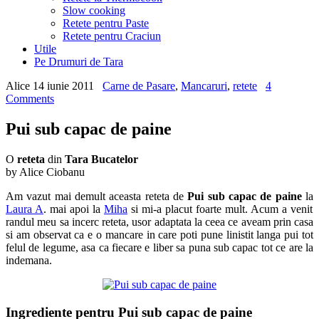
Slow cooking
Retete pentru Paste
Retete pentru Craciun
Utile
Pe Drumuri de Tara
Alice
14 iunie 2011
Carne de Pasare
,
Mancaruri
,
retete
4
Comments
Pui sub capac de paine
O
reteta
din
Tara Bucatelor
by Alice Ciobanu
Am vazut mai demult aceasta reteta de
Pui sub capac de paine
la
Laura A
. mai apoi la
Miha
si mi-a placut foarte mult. Acum a venit
randul meu sa incerc reteta, usor adaptata la ceea ce aveam prin casa
si am observat ca e o mancare in care poti pune linistit langa pui tot
felul de legume, asa ca fiecare e liber sa puna sub capac tot ce are la
indemana.
I
ngrediente pentru Pui sub capac de paine