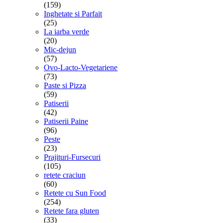
(159)
Inghetate si Parfait
(25)
La iarba verde
(20)
Mic-dejun
(57)
Ovo-Lacto-Vegetariene
(73)
Paste si Pizza
(59)
Patiserii
(42)
Patiserii Paine
(96)
Peste
(23)
Prajituri-Fursecuri
(105)
retete craciun
(60)
Retete cu Sun Food
(254)
Retete fara gluten
(33)