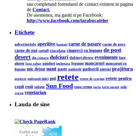
sau completand formularul de contact existent in pagina
de
Contact.
De asemenea, ma gasiti si pe Facebook:
http://www.facebook.com/tarabucatelor
Etichete
aperitive
carne de pasare
advertoriale
carne de porc
bauturi
de post
ciuperci
carne de pui
cu legume
ciocolata
cartofi
desert
dulciuri
evenimente
din camara
dulciuri diverse
fara
legume
mancaruri
ganduri
mancaruri cu
gluten
fara zahar
inghetata
naut
prajitura
mic dejun
patiserii
paste
legume
patiserie
piersici
retete
retete pentru
pui
pufosenii dulci
proiecte
retete de craciun
Sun Food
copii
rosii
salata
supa crema
tarta
utile
tarte sarate
vegetarian
vegan
Lauda de sine