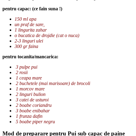
pentru capac: (ce fain suna !)
150 ml apa
un praf de sare,
1 lingurita zahar
o bucatica de drojdie (cat o nuca)
2-3 linguri ulei
300 gr faina
pentru tocanita/mancarica:
3 pulpe pui
2 rosii
1 ceapa mare
2 buchetele (mai marisoare) de brocoli
1 morcov mare
2 linguri bulion
3 catei de usturoi
2 boabe coriandru
3 boabe enibahar
1 frunza dafin
5 boabe piper negru
Mod de preparare pentru Pui sub capac de paine