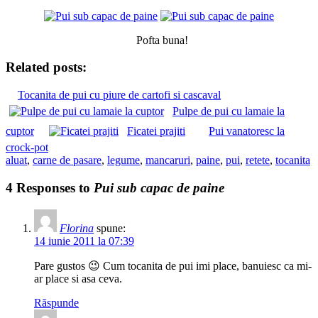
Pofta buna!
Related posts:
Tocanita de pui cu piure de cartofi si cascaval
Pulpe de pui cu lamaie la
cuptor
Ficatei prajiti
Pui vanatoresc la
crock-pot
aluat
,
carne de pasare
,
legume
,
mancaruri
,
paine
,
pui
,
retete
,
tocanita
4 Responses to
Pui sub capac de paine
Florina
spune:
14 iunie 2011 la 07:39
Pare gustos 😉 Cum tocanita de pui imi place, banuiesc ca mi-
ar place si asa ceva.
Răspunde