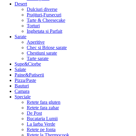
Desert
Dulciuri diverse
Prajituri-Fursecuri
Tarte & Cheesecake
Torturi
Inghetata si Parfait
Sarate
Aperitive
Chec si Briose sarate
Chestiuni sarate
Tarte sarate
Supe&Ciorbe
Salate
Paine&Patiserii
Pizza/Paste
Bauturi
Camara
Speciale
Retete fara gluten
Retete fara zahar
De Post
Bucataria Lumii
La Iarba Verde
Retete pe fonta
Retete la Thermocook