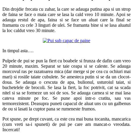
Din drojdie frecata cu zahar, la care se adauga putina apa si un strop
de faina se face o maia care se lasa la cald vreo 10 minute. Apoi se
adauga restul de apa, faina si se face un aluat care la final se
framanta cu cele 3 linguri de ulei. Se framanta bine si se lasa aluatul
la loc caldut vreo 30 minute.
In timpul asta….
Pulpele de pui se pun la fiert cu boabele si frunza de dafin cam vreo
20 minute, maxim. Separat se taie ceapa si se caleste. Se adauga
morcovul ras pe razatoarea mica (dar merge si pe cea cu ochiuri mai
mari) si rosiile taiate cubulete. Se amesteca putin si se da un clocot-
doua. Se adauga o cescuta de apa, bulionul, usturoiul taiat, si
buchetelele de brocoli. Se lasa la fiert, la foc potrivit, cat sa scada
nitel si sa se formeze un soi de sos. Se adauga carnea si se mai lasa
cateva minute pe foc. Se pune apoi intr-o cratita, sau vas
termorezistent. Deasupra puneti capacul de aluat uns cu un galbenus
de ou si lasati la cuptor pana se rumeneste frumos.
Pot spune, pe drept cuvant, ca este cea mai buna tocanita, mancarica
(cum vreti sa-i spuneti) de pui pe care am mancat-o vreodata.
Incercati!