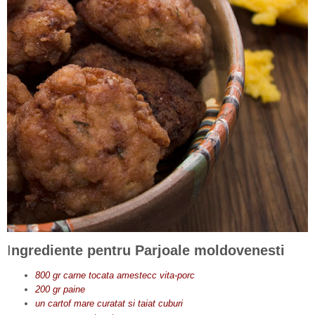
I
ngrediente pentru Parjoale moldovenesti
800 gr carne tocata amestecc vita-porc
200 gr paine
un cartof mare curatat si taiat cuburi