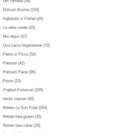
Din camara
(36)
Dulciuri diverse
(159)
Inghetate si Parfait
(25)
La iarba verde
(20)
Mic-dejun
(57)
Ovo-Lacto-Vegetariene
(73)
Paste si Pizza
(59)
Patiserii
(42)
Patiserii Paine
(96)
Peste
(23)
Prajituri-Fursecuri
(105)
retete craciun
(60)
Retete cu Sun Food
(254)
Retete fara gluten
(33)
Retete fara zahar
(28)