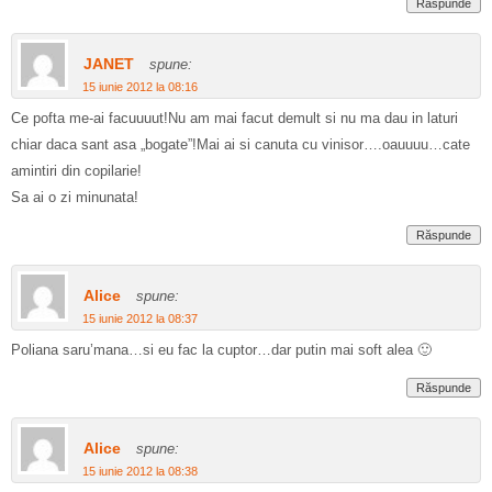
Răspunde
JANET
spune:
15 iunie 2012 la 08:16
Ce pofta me-ai facuuuut!Nu am mai facut demult si nu ma dau in laturi
chiar daca sant asa „bogate”!Mai ai si canuta cu vinisor….oauuuu…cate
amintiri din copilarie!
Sa ai o zi minunata!
Răspunde
Alice
spune:
15 iunie 2012 la 08:37
Poliana saru’mana…si eu fac la cuptor…dar putin mai soft alea 🙂
Răspunde
Alice
spune:
15 iunie 2012 la 08:38