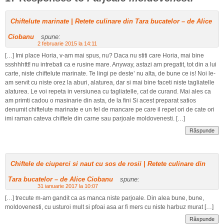
Chiftelute marinate | Retete culinare din Tara bucatelor – de Alice
Ciobanu
spune:
2 februarie 2015 la 14:11
[…] Imi place Horia, v-am mai spus, nu? Daca nu stiti care Horia, mai bine
ssshhhttt! nu intrebati ca e rusine mare. Anyway, astazi am pregatit, tot din a lui
carte, niste chiftelute marinate. Te lingi pe deste’ nu alta, de bune ce is! Noi le-
am servit cu niste orez la aburi, alaturea, dar si mai bine faceti niste tagliatelle
alaturea. Le voi repeta in versiunea cu tagliatelle, cat de curand. Mai ales ca
am primti cadou o masinarie din asta, de la fini Si acest preparat satios
denumit chiftelute marinate e un fel de mancare pe care il repet ori de cate ori
imi raman cateva chiftele din carne sau parjoale moldovenesti. […]
Răspunde
Chiftele de ciuperci si naut cu sos de rosii | Retete culinare din
Tara bucatelor – de Alice Ciobanu
spune:
31 ianuarie 2017 la 10:07
[…] trecute m-am gandit ca as manca niste parjoale. Din alea bune, bune,
moldovenesti, cu usturoi mult si pfoai asa ar fi mers cu niste harbuz murat […]
Răspunde