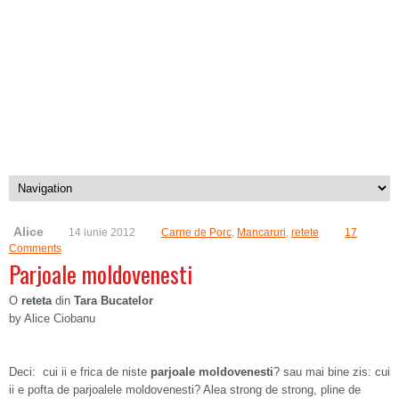
Alice
14 iunie 2012
Carne de Porc
,
Mancaruri
,
retete
17
Comments
Parjoale moldovenesti
O
reteta
din
Tara Bucatelor
by Alice Ciobanu
Deci: cui ii e frica de niste
parjoale moldovenesti
? sau mai bine zis: cui
ii e pofta de parjoalele moldovenesti? Alea strong de strong, pline de