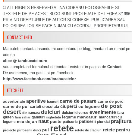
© ALL RIGHTS RESERVED ALINA CIOBANU FOTOGRAFIILE SI
TEXTELE DE PE ACEST BLOG SUNT PROTEJATE DE LEGEA 8/1996
PRIVIND DREPTURILE DE AUTOR SI CONEXE. PUBLICAREA SAU
FOLOSIREA LOR SE FACE NUMAI CU ACORDUL PROPRIETARULUI.
CONTACT INFO
Ma puteti contacta lasandu-mi comentariu pe blog, trimitand un e-mail pe
adresa
alice @ tarabucatelor.ro
sau completand formularul de contact existent in pagina de
Contact.
De asemenea, ma gasiti si pe Facebook:
http://www.facebook.com/tarabucatelor
ETICHETE
aperitive
carne de pasare
advertoriale
carne de porc
bauturi
de post
ciuperci
carne de pui
ciocolata
cu legume
cartofi
desert
dulciuri
evenimente
fara
din camara
dulciuri diverse
mancaruri
legume
gluten
ganduri
mancaruri cu
fara zahar
inghetata
naut
prajitura
mic dejun
paste
patiserii
legume
patiserie
piersici
retete
pui
retete pentru
proiecte
pufosenii dulci
retete de craciun