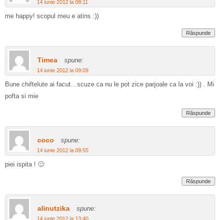
14 iunie 2012 la 08:11
me happy! scopul meu e atins :))
Răspunde
Timea
spune:
14 iunie 2012 la 09:09
Bune chiftelute ai facut…scuze ca nu le pot zice parjoale ca la voi :)) . Mi
pofta si mie
Răspunde
coco
spune:
14 iunie 2012 la 09:55
piei ispita ! 🙂
Răspunde
alinutzika
spune:
14 iunie 2012 la 13:40