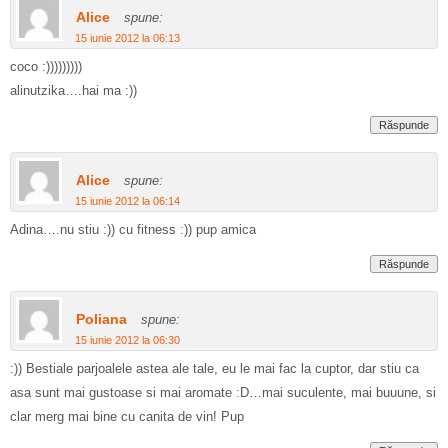
Alice
spune:
15 iunie 2012 la 06:13
coco :)))))))))
alinutzika….hai ma :))
Răspunde
Alice
spune:
15 iunie 2012 la 06:14
Adina….nu stiu :)) cu fitness :)) pup amica
Răspunde
Poliana
spune:
15 iunie 2012 la 06:30
:)) Bestiale parjoalele astea ale tale, eu le mai fac la cuptor, dar stiu ca
asa sunt mai gustoase si mai aromate :D…mai suculente, mai buuune, si
clar merg mai bine cu canita de vin! Pup