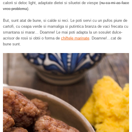
calorii si deloc light, adaptate dietei si siluetei de viespe (
nu ca mi-as face
vreo problema
).
But, sunt atat de bune, si calde si reci. Le poti servi cu un pufos piure de
cartofi, cu ceapa verde si mamaliga si putintica branza de vaci frecata cu
smantana si marar… Doamne! Le mai poti adapta la un sosulet dulce-
acrisor de rosii si obtii o forma de
chiftele marinate
. Doamne!…cat de
bune sunt.