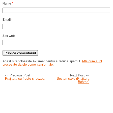
Nume
*
Email
*
Site web
Acest site folosește Akismet pentru a reduce spamul.
Află cum sunt
procesate datele comentariilor tale
.
«« Previous Post
Next Post »»
Prajitura cu fructe si bezea
Boston cake (Prajitura
Boston)