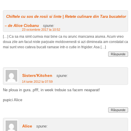
Chiftele cu sos de rosii si linte | Retete culinare din Tara bucatelor
– de Alice Ciobanu
spune:
23 octombrie 2017 la 10:52
[…] Ca sa ma simt cumva mai bine ca nu arunc mancarea aiurea. Acum vreo
doua zile am facut niste parjoale moldovenesti si azi dimineata am constatat ca
mai sunt vreo cateva bucati ramase intr-o cutie in frigider. Asa […]
Răspunde
Sisters'Kitchen
spune:
14 iunie 2012 la 07:59
Ne ploua in gura..pfff, in week trebuie sa facem neaparat!
pupici Alice
Răspunde
Alice
spune: