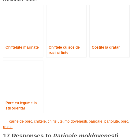
Chiftelute marinate
Chiftele cu sos de
Costite la gratar
rosii si linte
Porc cu legume in
stil oriental
carne de porc
,
chiftele
,
chiftelute
,
moldovenesti
,
parjoale
,
parjolute
,
porc
,
retete
17 Responses to
Parjoale moldovenesti