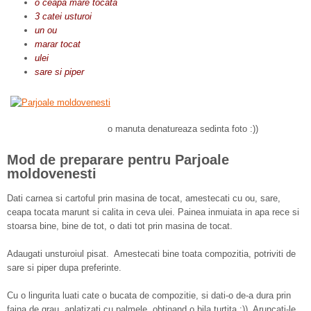
o ceapa mare tocata
3 catei usturoi
un ou
marar tocat
ulei
sare si piper
o manuta denatureaza sedinta foto :))
Mod de preparare pentru Parjoale
moldovenesti
Dati carnea si cartoful prin masina de tocat, amestecati cu ou, sare,
ceapa tocata marunt si calita in ceva ulei. Painea inmuiata in apa rece si
stoarsa bine, bine de tot, o dati tot prin masina de tocat.
Adaugati unsturoiul pisat. Amestecati bine toata compozitia, potriviti de
sare si piper dupa preferinte.
Cu o lingurita luati cate o bucata de compozitie, si dati-o de-a dura prin
faina de grau, aplatizati cu palmele, obtinand o bila turtita :)). Aruncati-le