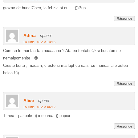
grozav de bune!Coco, la fel zic si eu!…:)))Pup
Răspunde
Adina
spune:
14 iunie 2012 la 14:15
Cum sa le mai fac fatzaaaaaaaa ? Atatea tentatii 🙂 si bucatarese
nemaipomenite ! 😀
Creste burta , madam, creste si ma lupt cu ea si cu mancaricile astea
belea !:))
Răspunde
Alice
spune:
15 iunie 2012 la 06:12
Timea…parjoale :)) incearca :)) pupici
Răspunde