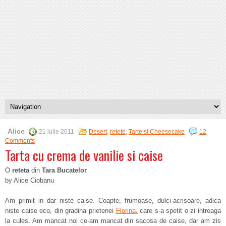
Alice
21 iulie 2011
Desert
,
retete
,
Tarte si Cheesecake
12
Comments
Tarta cu crema de vanilie si caise
O
reteta
din
Tara Bucatelor
by Alice Ciobanu
Am primit in dar niste caise. Coapte, frumoase, dulci-acrisoare, adica
niste caise eco, din gradina prietenei
Florina
,
care s-a spetit o zi intreaga
la cules. Am mancat noi ce-am mancat din sacosa de caise, dar am zis