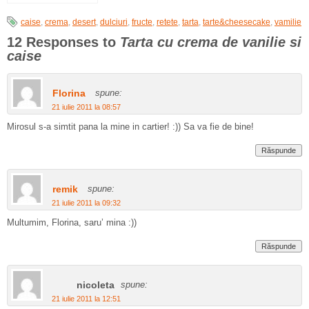
caise
,
crema
,
desert
,
dulciuri
,
fructe
,
retete
,
tarta
,
tarte&cheesecake
,
vamilie
12 Responses to
Tarta cu crema de vanilie si
caise
Florina
spune:
21 iulie 2011 la 08:57
Mirosul s-a simtit pana la mine in cartier! :)) Sa va fie de bine!
Răspunde
remik
spune:
21 iulie 2011 la 09:32
Multumim, Florina, saru’ mina :))
Răspunde
nicoleta
spune:
21 iulie 2011 la 12:51