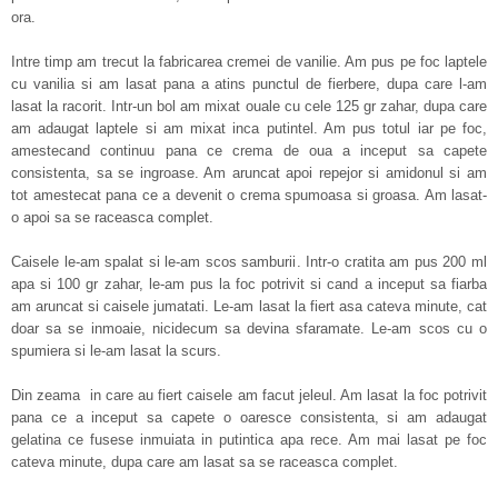
ora.
Intre timp am trecut la fabricarea cremei de vanilie. Am pus pe foc laptele
cu vanilia si am lasat pana a atins punctul de fierbere, dupa care l-am
lasat la racorit. Intr-un bol am mixat ouale cu cele 125 gr zahar, dupa care
am adaugat laptele si am mixat inca putintel. Am pus totul iar pe foc,
amestecand continuu pana ce crema de oua a inceput sa capete
consistenta, sa se ingroase. Am aruncat apoi repejor si amidonul si am
tot amestecat pana ce a devenit o crema spumoasa si groasa. Am lasat-
o apoi sa se raceasca complet.
Caisele le-am spalat si le-am scos samburii. Intr-o cratita am pus 200 ml
apa si 100 gr zahar, le-am pus la foc potrivit si cand a inceput sa fiarba
am aruncat si caisele jumatati. Le-am lasat la fiert asa cateva minute, cat
doar sa se inmoaie, nicidecum sa devina sfaramate. Le-am scos cu o
spumiera si le-am lasat la scurs.
Din zeama in care au fiert caisele am facut jeleul. Am lasat la foc potrivit
pana ce a inceput sa capete o oaresce consistenta, si am adaugat
gelatina ce fusese inmuiata in putintica apa rece. Am mai lasat pe foc
cateva minute, dupa care am lasat sa se raceasca complet.