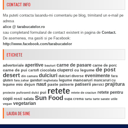
CONTACT INFO
Ma puteti contacta lasandu-mi comentariu pe blog, trimitand un e-mail pe
adresa
alice @ tarabucatelor.ro
sau completand formularul de contact existent in pagina de
Contact.
De asemenea, ma gasiti si pe Facebook:
http://www.facebook.com/tarabucatelor
ETICHETE
aperitive
carne de pasare
advertoriale
carne de porc
bauturi
de post
ciuperci
carne de pui
ciocolata
cu legume
cartofi
desert
dulciuri
evenimente
fara
din camara
dulciuri diverse
mancaruri
legume
gluten
ganduri
mancaruri cu
fara zahar
inghetata
naut
prajitura
mic dejun
paste
patiserii
legume
patiserie
piersici
retete
pui
retete pentru
proiecte
pufosenii dulci
retete de craciun
Sun Food
copii
rosii
salata
supa crema
tarta
tarte sarate
utile
vegetarian
vegan
LAUDA DE SINE