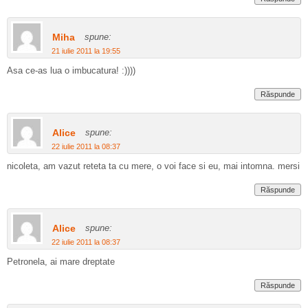
Miha
spune:
21 iulie 2011 la 19:55
Asa ce-as lua o imbucatura! :))))
Răspunde
Alice
spune:
22 iulie 2011 la 08:37
nicoleta, am vazut reteta ta cu mere, o voi face si eu, mai intomna. mersi
Răspunde
Alice
spune:
22 iulie 2011 la 08:37
Petronela, ai mare dreptate
Răspunde