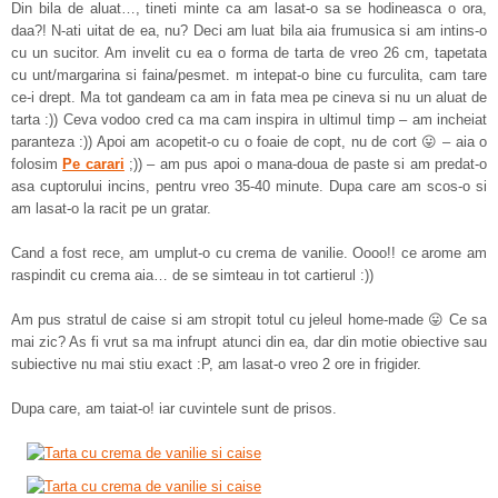
Din bila de aluat…, tineti minte ca am lasat-o sa se hodineasca o ora,
daa?! N-ati uitat de ea, nu? Deci am luat bila aia frumusica si am intins-o
cu un sucitor. Am invelit cu ea o forma de tarta de vreo 26 cm, tapetata
cu unt/margarina si faina/pesmet. m intepat-o bine cu furculita, cam tare
ce-i drept. Ma tot gandeam ca am in fata mea pe cineva si nu un aluat de
tarta :)) Ceva vodoo cred ca ma cam inspira in ultimul timp – am incheiat
paranteza :)) Apoi am acopetit-o cu o foaie de copt, nu de cort 😛 – aia o
folosim
Pe carari
;)) – am pus apoi o mana-doua de paste si am predat-o
asa cuptorului incins, pentru vreo 35-40 minute. Dupa care am scos-o si
am lasat-o la racit pe un gratar.
Cand a fost rece, am umplut-o cu crema de vanilie. Oooo!! ce arome am
raspindit cu crema aia… de se simteau in tot cartierul :))
Am pus stratul de caise si am stropit totul cu jeleul home-made 😛 Ce sa
mai zic? As fi vrut sa ma infrupt atunci din ea, dar din motie obiective sau
subiective nu mai stiu exact :P, am lasat-o vreo 2 ore in frigider.
Dupa care, am taiat-o! iar cuvintele sunt de prisos.