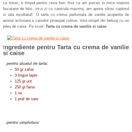
ca totusi, e timpul pentru ceva bun. Asa ca am purces in mica noastra
bucatarie de bloc, inr-o zi cu canicula maxima, am aprins sfiosi cuptorul
si iata rezultatul!: O tarta cu crema parfumata de vanilie acoperita de
aroma acrisoara a caiselor proaspat culese, totul stropit din belsug cu un
jeleu de caise. Pe scurt:
Tarta cu crema de vanilie si caise
.
I
ngrediente pentru Tarta cu crema de vanilie
si caise
pentru aluatul de tarta:
50 gr zahar
3 linguri lapte
125 gr unt
250 gr faina
1 ou
1 praf de sare
pentru umplutura: