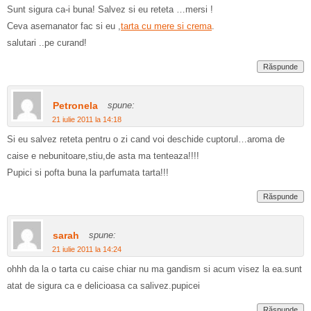
Sunt sigura ca-i buna! Salvez si eu reteta …mersi !
Ceva asemanator fac si eu ,
tarta cu mere si crema
.
salutari ..pe curand!
Răspunde
Petronela
spune:
21 iulie 2011 la 14:18
Si eu salvez reteta pentru o zi cand voi deschide cuptorul…aroma de
caise e nebunitoare,stiu,de asta ma tenteaza!!!!
Pupici si pofta buna la parfumata tarta!!!
Răspunde
sarah
spune:
21 iulie 2011 la 14:24
ohhh da la o tarta cu caise chiar nu ma gandism si acum visez la ea.sunt
atat de sigura ca e delicioasa ca salivez.pupicei
Răspunde