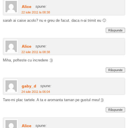
Alice
spune:
22 iulie 2011 la 08:38
sarah ai caise acolo? nu e greu de facut. daca n-ai trimit eu 🙂
Răspunde
Alice
spune:
22 iulie 2011 la 08:38
Miha, pofteste cu incredere :))
Răspunde
gaby_d
spune:
24 iulie 2011 la 06:04
Tare-mi plac tartele. A ta e aromanta taman pe gustul meu!:))
Răspunde
Alice
spune: