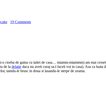
ecake
19 Comments
i-o ciorba de gaina cu taitei de casa… miamm-miammm) am mai crosetat i
ra de la
delatte
daca nu aveti curaj sa-l faceti voi in casa). Asa ca luata 
lor, taindu-le brusc in doua si lasandu-le sterpe de zeama.