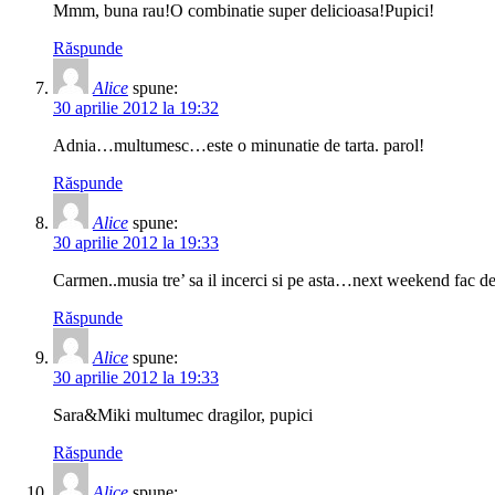
Mmm, buna rau!O combinatie super delicioasa!Pupici!
Răspunde
Alice
spune:
30 aprilie 2012 la 19:32
Adnia…multumesc…este o minunatie de tarta. parol!
Răspunde
Alice
spune:
30 aprilie 2012 la 19:33
Carmen..musia tre’ sa il incerci si pe asta…next weekend fac d
Răspunde
Alice
spune:
30 aprilie 2012 la 19:33
Sara&Miki multumec dragilor, pupici
Răspunde
Alice
spune: