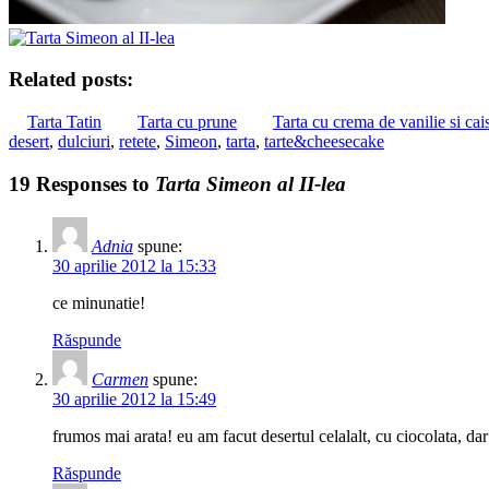
Related posts:
Tarta Tatin
Tarta cu prune
Tarta cu crema de vanilie si cai
desert
,
dulciuri
,
retete
,
Simeon
,
tarta
,
tarte&cheesecake
19 Responses to
Tarta Simeon al II-lea
Adnia
spune:
30 aprilie 2012 la 15:33
ce minunatie!
Răspunde
Carmen
spune:
30 aprilie 2012 la 15:49
frumos mai arata! eu am facut desertul celalalt, cu ciocolata, dar 
Răspunde