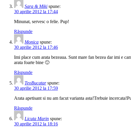
Sara & Miki
spune:
30 aprilie 2012 la 17:44
Minunat, servesc o felie. Pup!
Răspunde
Monica
spune:
30 aprilie 2012 la 17:46
Imi place cum arata bezeaua. Sunt mare fan bezea dar imi e cam t
arata foarte bine 🙂
Răspunde
TeoBucatar
spune:
30 aprilie 2012 la 17:59
Arata apetisant si nu am facut varianta asta!Trebuie incercata!P
Răspunde
Licuta Marin
spune:
30 aprilie 2012 la 18:16