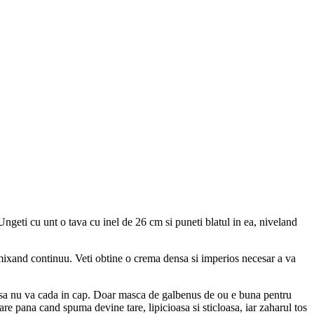
 Ungeti cu unt o tava cu inel de 26 cm si puneti blatul in ea, niveland
mixand continuu. Veti obtine o crema densa si imperios necesar a va
ri sa nu va cada in cap. Doar masca de galbenus de ou e buna pentru
are pana cand spuma devine tare, lipicioasa si sticloasa, iar zaharul tos