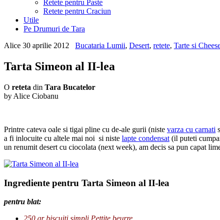
Retete pentru Paste
Retete pentru Craciun
Utile
Pe Drumuri de Tara
Alice
30 aprilie 2012
Bucataria Lumii
,
Desert
,
retete
,
Tarte si Chees
Tarta Simeon al II-lea
O
reteta
din
Tara Bucatelor
by Alice Ciobanu
Printre cateva oale si tigai pline cu de-ale gurii (niste
varza cu carnati
s
a fi inlocuite cu altele mai noi si niste
lapte condensat
(il puteti cumpa
un renumit desert cu ciocolata (next week), am decis sa pun capat lime
I
ngrediente pentru Tarta Simeon al II-lea
pentru blat:
250 gr biscuiti simpli Pettite beurre