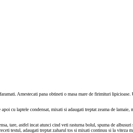
ii faramati. Amestecati pana obtineti o masa mare de firimituri lipicioase.
apoi cu laptele condensat, mixati si adaugati treptat zeama de lamaie, 
nsa, tare, astfel incat atunci cind veti rasturna bolul, spuma de albusu
ti testul, adaugati treptat zaharul tos si mixati continuu si la viteza m