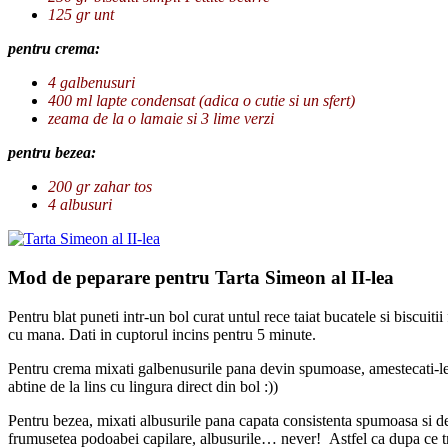
125 gr unt
pentru crema:
4 galbenusuri
400 ml lapte condensat (adica o cutie si un sfert)
zeama de la o lamaie si 3 lime verzi
pentru bezea:
200 gr zahar tos
4 albusuri
Mod de peparare pentru Tarta Simeon al II-lea
Pentru blat puneti intr-un bol curat untul rece taiat bucatele si biscuit
cu mana. Dati in cuptorul incins pentru 5 minute.
Pentru crema mixati galbenusurile pana devin spumoase, amestecati-le 
abtine de la lins cu lingura direct din bol :))
Pentru bezea, mixati albusurile pana capata consistenta spumoasa si de
frumusetea podoabei capilare, albusurile… never! Astfel ca dupa ce trece