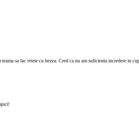
eama sa fac retete cu bezea. Cred ca nu am suficienta incredere in cupto
upici!