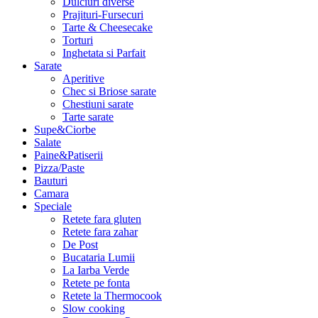
Dulciuri diverse
Prajituri-Fursecuri
Tarte & Cheesecake
Torturi
Inghetata si Parfait
Sarate
Aperitive
Chec si Briose sarate
Chestiuni sarate
Tarte sarate
Supe&Ciorbe
Salate
Paine&Patiserii
Pizza/Paste
Bauturi
Camara
Speciale
Retete fara gluten
Retete fara zahar
De Post
Bucataria Lumii
La Iarba Verde
Retete pe fonta
Retete la Thermocook
Slow cooking