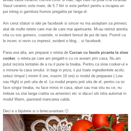
Vasul ceramic este mare, de 5.7 litri si este perfect pentru a incapea un
pui intreg si garnitura frumos pregatita pe langa el.
Am cerut sfaturi si idei pe facebook si sincer nu ma asteptam sa primesc
atat de multe retete care mai de care mai apetisante. Mi-au retinut atentia
vita cu sos guiness, coastele, si evident borsul de pui de tara. Promit ca
le incerc si revin cu impresii, evident e blog… si facebook.
Pana una alta, am preparat o reteta de
Curcan cu fasole picanta la slow
cooker
, o reteta pe care am pregatit-o cu ce aveam prin casa. Nu am
putut rezista tentatiei de a nu il pune la treaba. Pentru ca slow cooker-ul e
o minune la casa omului: in bagi in priza, ii pui toate ingredientele acolo,
setezi timpul ( minim 6 ore, maxim 10 ore) si modul de preparare ( Low
sau High) si poti uita de el. La modul propriu poti uita de el, pentru ca isi
face singur treaba, nu face miros in casa, aburi sau mai stiu eu ce, nu
trebuie sa stai langa cratita sa amesteci etc si daca-l uiti intra automat in
modul Warm, pastrand mancarea calda.
Deci e o bijuterie si o binecuvantare 🙂