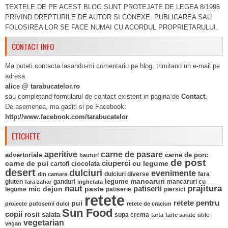
TEXTELE DE PE ACEST BLOG SUNT PROTEJATE DE LEGEA 8/1996
PRIVIND DREPTURILE DE AUTOR SI CONEXE. PUBLICAREA SAU
FOLOSIREA LOR SE FACE NUMAI CU ACORDUL PROPRIETARULUI.
CONTACT INFO
Ma puteti contacta lasandu-mi comentariu pe blog, trimitand un e-mail pe
adresa
alice @ tarabucatelor.ro
sau completand formularul de contact existent in pagina de
Contact.
De asemenea, ma gasiti si pe Facebook:
http://www.facebook.com/tarabucatelor
ETICHETE
aperitive
carne de pasare
advertoriale
carne de porc
bauturi
de post
ciuperci
carne de pui
ciocolata
cu legume
cartofi
desert
dulciuri
evenimente
fara
din camara
dulciuri diverse
mancaruri
legume
gluten
ganduri
mancaruri cu
fara zahar
inghetata
naut
prajitura
mic dejun
paste
patiserii
legume
patiserie
piersici
retete
pui
retete pentru
proiecte
pufosenii dulci
retete de craciun
Sun Food
copii
rosii
salata
supa crema
tarta
tarte sarate
utile
vegetarian
vegan