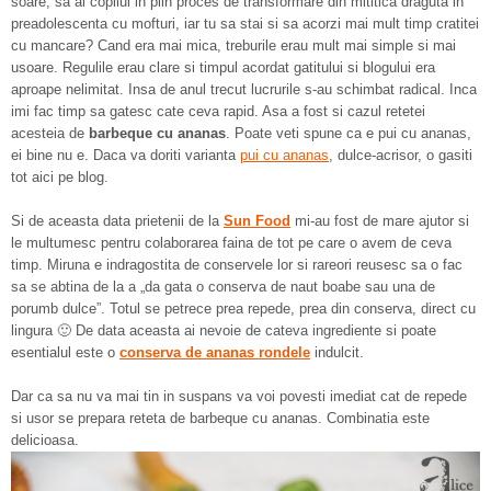
soare, sa ai copilul in plin proces de transformare din mititica draguta in
preadolescenta cu mofturi, iar tu sa stai si sa acorzi mai mult timp cratitei
cu mancare? Cand era mai mica, treburile erau mult mai simple si mai
usoare. Regulile erau clare si timpul acordat gatitului si blogului era
aproape nelimitat. Insa de anul trecut lucrurile s-au schimbat radical. Inca
imi fac timp sa gatesc cate ceva rapid. Asa a fost si cazul retetei
acesteia de
barbeque cu ananas
. Poate veti spune ca e pui cu ananas,
ei bine nu e. Daca va doriti varianta
pui cu ananas
, dulce-acrisor, o gasiti
tot aici pe blog.
Si de aceasta data prietenii de la
Sun Food
mi-au fost de mare ajutor si
le multumesc pentru colaborarea faina de tot pe care o avem de ceva
timp. Miruna e indragostita de conservele lor si rareori reusesc sa o fac
sa se abtina de la a „da gata o conserva de naut boabe sau una de
porumb dulce”. Totul se petrece prea repede, prea din conserva, direct cu
lingura 🙂 De data aceasta ai nevoie de cateva ingrediente si poate
esentialul este o
conserva de ananas rondele
indulcit.
Dar ca sa nu va mai tin in suspans va voi povesti imediat cat de repede
si usor se prepara reteta de barbeque cu ananas. Combinatia este
delicioasa.