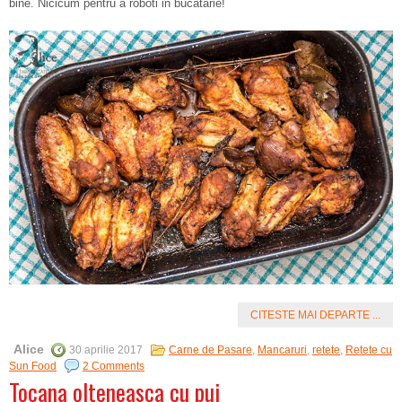
bine. Nicicum pentru a roboti in bucatarie!
CITESTE MAI DEPARTE ...
Alice
30 aprilie 2017
Carne de Pasare
,
Mancaruri
,
retete
,
Retete cu
Sun Food
2 Comments
Tocana olteneasca cu pui