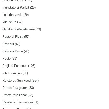
Dulciuri diverse
(159)
Inghetate si Parfait
(25)
La iarba verde
(20)
Mic-dejun
(57)
Ovo-Lacto-Vegetariene
(73)
Paste si Pizza
(59)
Patiserii
(42)
Patiserii Paine
(96)
Peste
(23)
Prajituri-Fursecuri
(105)
retete craciun
(60)
Retete cu Sun Food
(254)
Retete fara gluten
(33)
Retete fara zahar
(28)
Retete la Thermocook
(4)