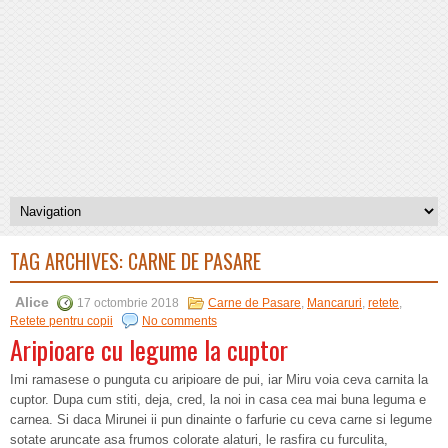
TAG ARCHIVES:
CARNE DE PASARE
Alice
17 octombrie 2018
Carne de Pasare
,
Mancaruri
,
retete
,
Retete pentru copii
No comments
Aripioare cu legume la cuptor
Imi ramasese o punguta cu aripioare de pui, iar Miru voia ceva carnita la
cuptor. Dupa cum stiti, deja, cred, la noi in casa cea mai buna leguma e
carnea. Si daca Mirunei ii pun dinainte o farfurie cu ceva carne si legume
sotate aruncate asa frumos colorate alaturi, le rasfira cu furculita,