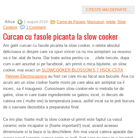
CITESTE MAI DEPARTE ...
Alice
1 august 2018
Carne de Pasare
,
Mancaruri
,
retete
,
Slow
Cooking
1 Comment
Curcan cu fasole picanta la slow cooker
Am gatit curcan cu fasole picanta la slow cooker, o reteta absolut
delicioasa si despre care va spun sincer ca nu ma asteptam sa reusesc
sa o fac atat de buna. Dar toate astea pentru ca … zilele trecute, dupa
cum v-am anuntat si pe facebook, am primit o mica bijuterie, un slow
cooker, mai exact un
SLOWCOOKER BLOSSOM 5.7 HSCK-C57IX
.
Heinner Electrocasnice
au fost cei care mi-au facut asa bucurie. Asa ca
acum am un slow cooker foarte misto pe care abia am asteptat sa il
incerc, sa il inaugurez. Cunosteam slow cooker-ele si metoda lor de
gatire, slow in care toate ingredientele se gatesc incet, in decurs de
cateva ore ( multe ore) la temperatura joasa, astfel incat sa te poti bucura
de o savoare deosebita a preparatului final.
Ce imi plac foarte mult la slow cooker-ul primit este faptul ca vasul
ceramic este incapator si (foarte important!) oval, avand aceeasi
dimensiune si la baza si la deschidere. Am mai vazut cateva aparate dar
aveau vasul ceramic cumva conic si inalt, fapt care nu prea m-a incantat.