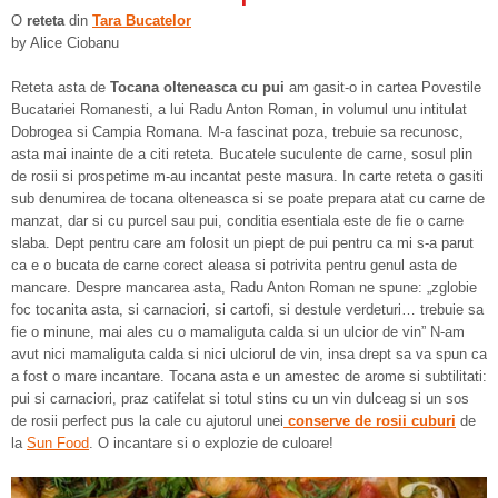
O
reteta
din
Tara Bucatelor
by Alice Ciobanu
Reteta asta de
Tocana olteneasca cu pui
am gasit-o in cartea Povestile
Bucatariei Romanesti, a lui Radu Anton Roman, in volumul unu intitulat
Dobrogea si Campia Romana. M-a fascinat poza, trebuie sa recunosc,
asta mai inainte de a citi reteta. Bucatele suculente de carne, sosul plin
de rosii si prospetime m-au incantat peste masura. In carte reteta o gasiti
sub denumirea de tocana olteneasca si se poate prepara atat cu carne de
manzat, dar si cu purcel sau pui, conditia esentiala este de fie o carne
slaba. Dept pentru care am folosit un piept de pui pentru ca mi s-a parut
ca e o bucata de carne corect aleasa si potrivita pentru genul asta de
mancare. Despre mancarea asta, Radu Anton Roman ne spune: „zglobie
foc tocanita asta, si carnaciori, si cartofi, si destule verdeturi… trebuie sa
fie o minune, mai ales cu o mamaliguta calda si un ulcior de vin” N-am
avut nici mamaliguta calda si nici ulciorul de vin, insa drept sa va spun ca
a fost o mare incantare. Tocana asta e un amestec de arome si subtilitati:
pui si carnaciori, praz catifelat si totul stins cu un vin dulceag si un sos
de rosii perfect pus la cale cu ajutorul unei
conserve de rosii cuburi
de
la
Sun Food
. O incantare si o explozie de culoare!