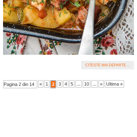
CITESTE MAI DEPARTE ...
«
1
3
4
5
...
10
...
»
Ultima »
Pagina 2 din 14
2