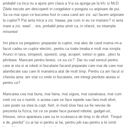
probabil ca inca nu a ajuns prin clasa a V-a sa ajunga pe la kfc si McD.
Zilele trecute am descoperit in congelator o punguta cu aripioare de pui.
Sa va mai spun ce bucuriea fost in casa cand am zis: azi facem aripioare
la cuptor?! Pai asta mica a zis: haaaa, pai cum si eu ce mananc? si asta
mare a zis: waw!… era, probabil prea uimit ca, in sfarsit, se intampla
minunea!
Imi place sa pregatesc preparate la cuptor, mai ales de cand mama mi-a
facut cadou un cuptor electric, pentru ca toate treaba e mult mai simpla.
Arunci in tava, stropesti, spoiesti, ungi, acoperi, setezi si gata…pleci la
plimbare. Mancare pentru lenesi, ce sa zic? Dar nu vad sensul pentru
care ai sta si ai roboti in bucatarie facand preparate care mai de care mai
alambicate sau care iti manainca atat de mult timp. Pentru ca am facut si
chestia asta: am stat cu orele in bucatarie, ore intregi pierdute aiurea si
pentru ce?
Mancarea cea mai buna, mai faina, mai sigura, mai sanatoasa, mai cum
vreti voi sa o numiti, e aceea care se face repede sau fara mult efort,
care poate sa stea la copt, fiert, in mod slow fara sa fie nevoie de
prezenta ta fizica, tot ce se poate face punand robotei, gadget-uri,
friteuse, orice aparatura care sa te scuteasca de timp si de efort. Timpul
e de „pierdut” cu ai tai si pentru ai tai, pentru job sau pentru a te simti