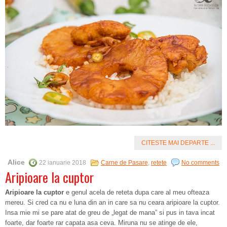
CITESTE MAI DEPARTE ...
Alice
22 ianuarie 2018
Carne de Pasare
,
retete
No comments
Aripioare la cuptor
Aripioare la cuptor
e genul acela de reteta dupa care al meu ofteaza
mereu. Si cred ca nu e luna din an in care sa nu ceara aripioare la cuptor.
Insa mie mi se pare atat de greu de „legat de mana” si pus in tava incat
foarte, dar foarte rar capata asa ceva. Miruna nu se atinge de ele,