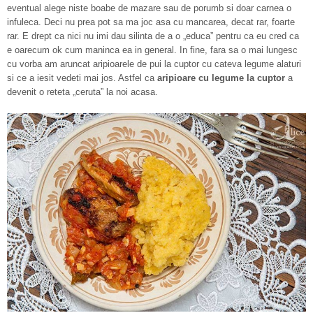
eventual alege niste boabe de mazare sau de porumb si doar carnea o
infuleca. Deci nu prea pot sa ma joc asa cu mancarea, decat rar, foarte
rar. E drept ca nici nu imi dau silinta de a o „educa” pentru ca eu cred ca
e oarecum ok cum maninca ea in general. In fine, fara sa o mai lungesc
cu vorba am aruncat aripioarele de pui la cuptor cu cateva legume alaturi
si ce a iesit vedeti mai jos. Astfel ca
aripioare cu legume la cuptor
a
devenit o reteta „ceruta” la noi acasa.