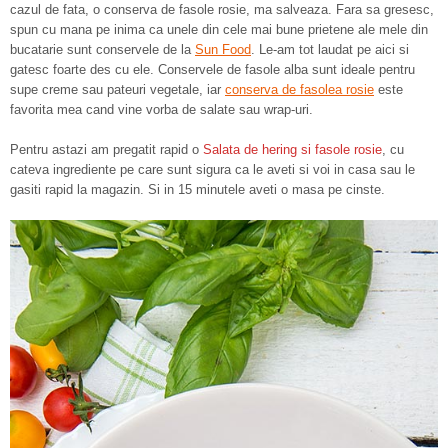
cazul de fata, o conserva de fasole rosie, ma salveaza. Fara sa gresesc,
spun cu mana pe inima ca unele din cele mai bune prietene ale mele din
bucatarie sunt conservele de la
Sun Food
. Le-am tot laudat pe aici si
gatesc foarte des cu ele. Conservele de fasole alba sunt ideale pentru
supe creme sau pateuri vegetale, iar
conserva de fasolea rosie
este
favorita mea cand vine vorba de salate sau wrap-uri.
Pentru astazi am pregatit rapid o
Salata de hering si fasole rosie
, cu
cateva ingrediente pe care sunt sigura ca le aveti si voi in casa sau le
gasiti rapid la magazin. Si in 15 minutele aveti o masa pe cinste.