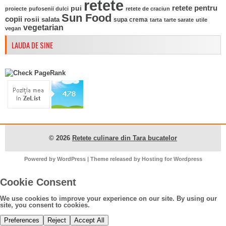
retete
pui
retete pentru
proiecte
pufosenii dulci
retete de craciun
Sun Food
copii
rosii
salata
supa crema
tarta
tarte sarate
utile
vegetarian
vegan
LAUDA DE SINE
© 2026
Retete culinare din Tara bucatelor
Powered by
WordPress
| Theme released by
Hosting for Wordpress