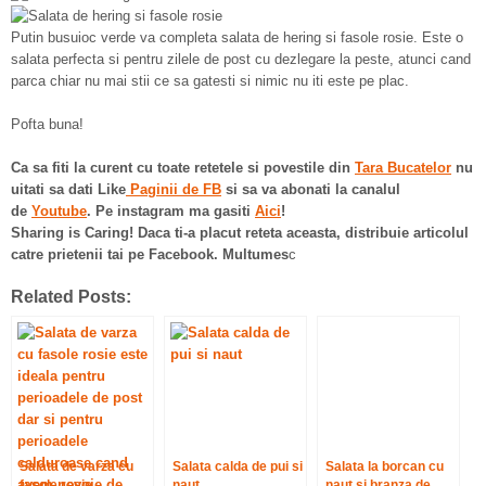
Putin busuioc verde va completa salata de hering si fasole rosie. Este o
salata perfecta si pentru zilele de post cu dezlegare la peste, atunci cand
parca chiar nu mai stii ce sa gatesti si nimic nu iti este pe plac.
Pofta buna!
Ca sa fiti la curent cu toate retetele si povestile din
Tara Bucatelor
nu
uitati sa dati Like
Paginii de FB
si sa va abonati la canalul
de
Youtube
. Pe instagram ma gasiti
Aici
!
Sharing is Caring! Daca ti-a placut reteta aceasta, distribuie articolul
catre prietenii tai pe Facebook. Multumes
c
Related Posts:
Salata de varza cu
Salata calda de pui si
Salata la borcan cu
fasole rosie
naut
naut si branza de