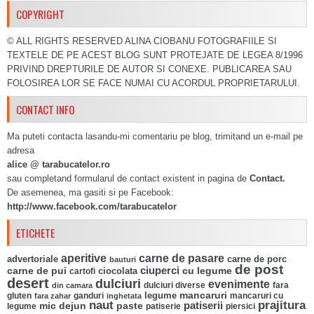
COPYRIGHT
© ALL RIGHTS RESERVED ALINA CIOBANU FOTOGRAFIILE SI
TEXTELE DE PE ACEST BLOG SUNT PROTEJATE DE LEGEA 8/1996
PRIVIND DREPTURILE DE AUTOR SI CONEXE. PUBLICAREA SAU
FOLOSIREA LOR SE FACE NUMAI CU ACORDUL PROPRIETARULUI.
CONTACT INFO
Ma puteti contacta lasandu-mi comentariu pe blog, trimitand un e-mail pe
adresa
alice @ tarabucatelor.ro
sau completand formularul de contact existent in pagina de
Contact.
De asemenea, ma gasiti si pe Facebook:
http://www.facebook.com/tarabucatelor
ETICHETE
aperitive
carne de pasare
advertoriale
carne de porc
bauturi
de post
ciuperci
carne de pui
ciocolata
cu legume
cartofi
desert
dulciuri
evenimente
fara
din camara
dulciuri diverse
mancaruri
legume
gluten
ganduri
mancaruri cu
fara zahar
inghetata
naut
prajitura
mic dejun
paste
patiserii
legume
patiserie
piersici