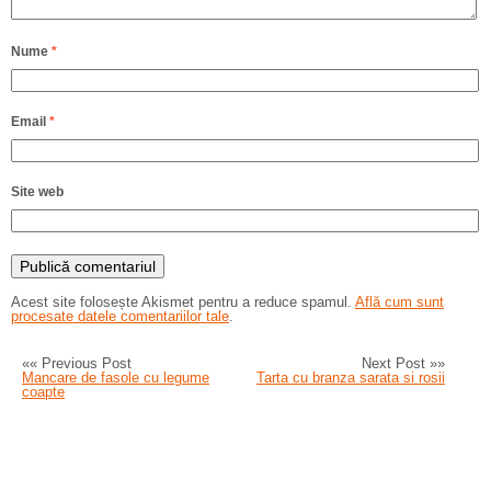
Nume
*
Email
*
Site web
Acest site folosește Akismet pentru a reduce spamul.
Află cum sunt
procesate datele comentariilor tale
.
«« Previous Post
Next Post »»
Mancare de fasole cu legume
Tarta cu branza sarata si rosii
coapte