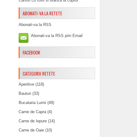
Cartofi cu rosii si branza la cuptor
ABONATI-VA LA RETETE
Abonati-va la RSS
Abonati-va la RSS prin Email
FACEBOOK
CATEGORII RETETE
Aperitive
(118)
Bauturi
(33)
Bucataria Lumii
(49)
Carne de Capra
(4)
Carne de Iepure
(14)
Carne de Oaie
(10)