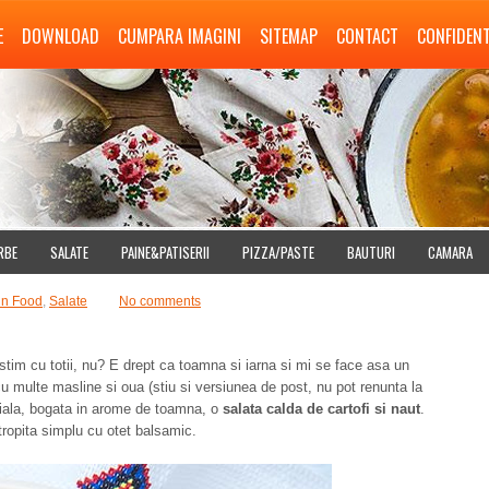
E
DOWNLOAD
CUMPARA IMAGINI
SITEMAP
CONTACT
CONFIDENT
RBE
SALATE
PAINE&PATISERII
PIZZA/PASTE
BAUTURI
CAMARA
un Food
,
Salate
No comments
 stim cu totii, nu? E drept ca toamna si iarna si mi se face asa un
cu multe masline si oua (stiu si versiunea de post, nu pot renunta la
peciala, bogata in arome de toamna, o
salata calda de cartofi si naut
.
tropita simplu cu otet balsamic.