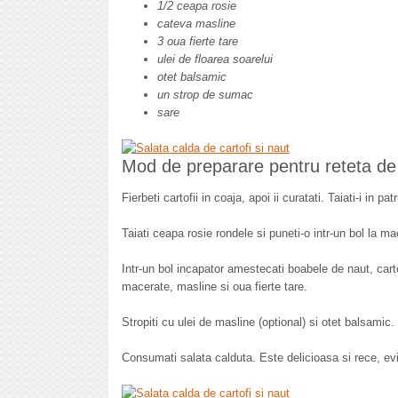
1/2 ceapa rosie
cateva masline
3 oua fierte tare
ulei de floarea soarelui
otet balsamic
un strop de sumac
sare
Mod de preparare pentru reteta de 
Fierbeti cartofii in coaja, apoi ii curatati. Taiati-i in pa
Taiati ceapa rosie rondele si puneti-o intr-un bol la 
Intr-un bol incapator amestecati boabele de naut, cart
macerate, masline si oua fierte tare.
Stropiti cu ulei de masline (optional) si otet balsamic.
Consumati salata calduta. Este delicioasa si rece, ev