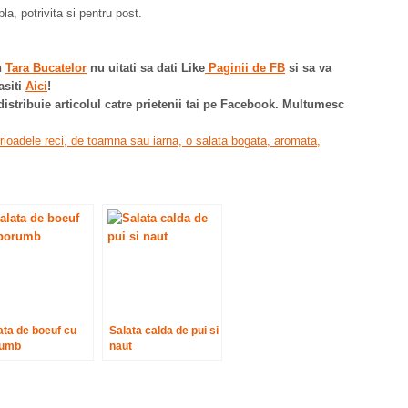
la, potrivita si pentru post.
in
Tara Bucatelor
nu uitati sa dati Like
Paginii de FB
si sa va
asiti
Aici
!
 distribuie articolul catre prietenii tai pe Facebook. Multumesc
ata de boeuf cu
Salata calda de pui si
rumb
naut