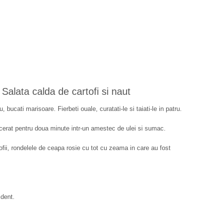
Salata calda de cartofi si naut
tru, bucati marisoare. Fierbeti ouale, curatati-le si taiati-le in patru.
macerat pentru doua minute intr-un amestec de ulei si sumac.
ofii, rondelele de ceapa rosie cu tot cu zeama in care au fost
ident.