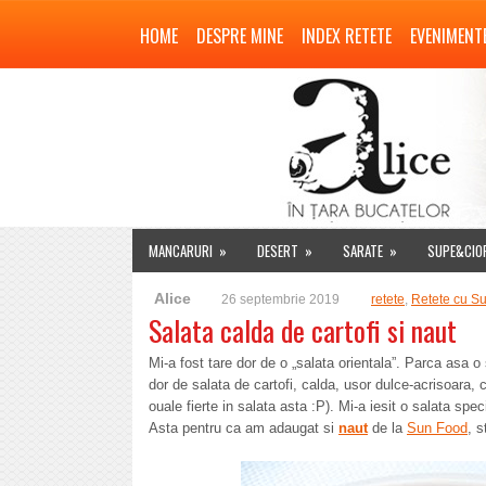
HOME
DESPRE MINE
INDEX RETETE
EVENIMENT
MANCARURI
»
DESERT
»
SARATE
»
SUPE&CIO
Alice
26 septembrie 2019
retete
,
Retete cu S
Salata calda de cartofi si naut
Mi-a fost tare dor de o „salata orientala”. Parca asa o
dor de salata de cartofi, calda, usor dulce-acrisoara, 
ouale fierte in salata asta :P). Mi-a iesit o salata s
Asta pentru ca am adaugat si
naut
de la
Sun Food
, s