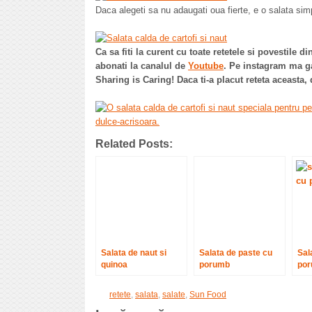
Daca alegeti sa nu adaugati oua fierte, e o salata simp
Ca sa fiti la curent cu toate retetele si povestile d
abonati la canalul de
Youtube
. Pe instagram ma g
Sharing is Caring! Daca ti-a placut reteta aceasta,
Related Posts:
Salata de naut si
Salata de paste cu
Sal
quinoa
porumb
po
retete
,
salata
,
salate
,
Sun Food