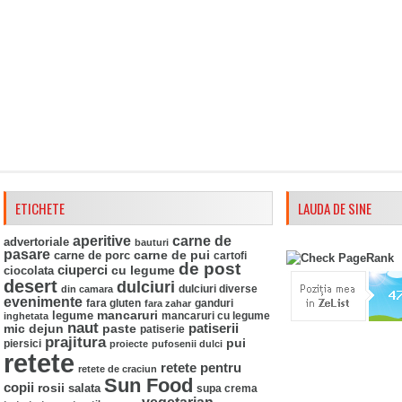
ETICHETE
LAUDA DE SINE
aperitive
carne de
advertoriale
bauturi
pasare
carne de pui
carne de porc
cartofi
de post
ciuperci
ciocolata
cu legume
desert
dulciuri
din camara
dulciuri diverse
evenimente
fara gluten
ganduri
fara zahar
mancaruri
legume
mancaruri cu legume
inghetata
naut
mic dejun
paste
patiserii
patiserie
prajitura
pui
piersici
proiecte
pufosenii dulci
retete
retete pentru
retete de craciun
Sun Food
copii
rosii
salata
supa crema