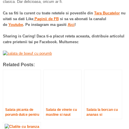
clasica. Dar delicioasa, oricum ar fi.
Ca sa fiti la curent cu toate retetele si povestile din
Tara
Bucatelor
nu
uitati sa dati Like
Paginii de FB
si sa va abonati la canalul
de
Youtube
. Pe instagram ma gasiti
Aici
!
Sharing is Caring! Daca ti-a placut reteta aceasta, distribuie articolul
catre prietenii tai pe Facebook. Multumesc
Related Posts:
Salata picanta de
Salata de vinete cu
Salata la borcan cu
porumb dulce pentru
masline si naut
ananas si
gratar
mascarpone