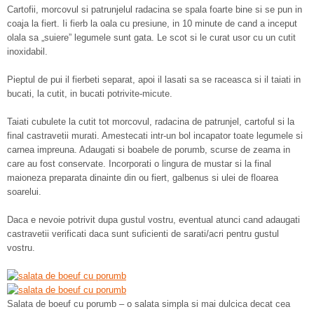
Cartofii, morcovul si patrunjelul radacina se spala foarte bine si se pun in
coaja la fiert. Ii fierb la oala cu presiune, in 10 minute de cand a inceput
olala sa „suiere” legumele sunt gata. Le scot si le curat usor cu un cutit
inoxidabil.
Pieptul de pui il fierbeti separat, apoi il lasati sa se raceasca si il taiati in
bucati, la cutit, in bucati potrivite-micute.
Taiati cubulete la cutit tot morcovul, radacina de patrunjel, cartoful si la
final castravetii murati. Amestecati intr-un bol incapator toate legumele si
carnea impreuna. Adaugati si boabele de porumb, scurse de zeama in
care au fost conservate. Incorporati o lingura de mustar si la final
maioneza preparata dinainte din ou fiert, galbenus si ulei de floarea
soarelui.
Daca e nevoie potrivit dupa gustul vostru, eventual atunci cand adaugati
castravetii verificati daca sunt suficienti de sarati/acri pentru gustul
vostru.
Salata de boeuf cu porumb – o salata simpla si mai dulcica decat cea