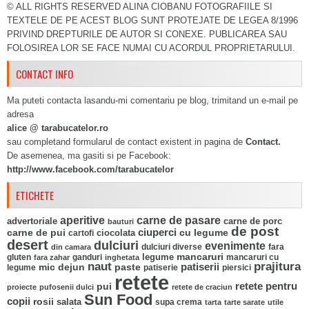
© ALL RIGHTS RESERVED ALINA CIOBANU FOTOGRAFIILE SI
TEXTELE DE PE ACEST BLOG SUNT PROTEJATE DE LEGEA 8/1996
PRIVIND DREPTURILE DE AUTOR SI CONEXE. PUBLICAREA SAU
FOLOSIREA LOR SE FACE NUMAI CU ACORDUL PROPRIETARULUI.
CONTACT INFO
Ma puteti contacta lasandu-mi comentariu pe blog, trimitand un e-mail pe
adresa
alice @ tarabucatelor.ro
sau completand formularul de contact existent in pagina de
Contact.
De asemenea, ma gasiti si pe Facebook:
http://www.facebook.com/tarabucatelor
ETICHETE
aperitive
carne de pasare
advertoriale
carne de porc
bauturi
de post
ciuperci
carne de pui
ciocolata
cu legume
cartofi
desert
dulciuri
evenimente
fara
din camara
dulciuri diverse
mancaruri
legume
gluten
ganduri
mancaruri cu
fara zahar
inghetata
naut
prajitura
mic dejun
paste
patiserii
legume
patiserie
piersici
retete
pui
retete pentru
proiecte
pufosenii dulci
retete de craciun
Sun Food
copii
rosii
salata
supa crema
tarta
tarte sarate
utile