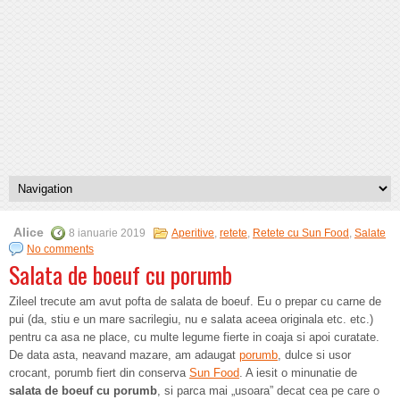
Alice
8 ianuarie 2019
Aperitive
,
retete
,
Retete cu Sun Food
,
Salate
No comments
Salata de boeuf cu porumb
Zileel trecute am avut pofta de salata de boeuf. Eu o prepar cu carne de
pui (da, stiu e un mare sacrilegiu, nu e salata aceea originala etc. etc.)
pentru ca asa ne place, cu multe legume fierte in coaja si apoi curatate.
De data asta, neavand mazare, am adaugat
porumb
, dulce si usor
crocant, porumb fiert din conserva
Sun Food
. A iesit o minunatie de
salata de boeuf cu porumb
, si parca mai „usoara” decat cea pe care o