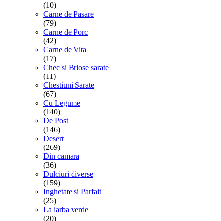
(10)
Carne de Pasare
(79)
Carne de Porc
(42)
Carne de Vita
(17)
Chec si Briose sarate
(11)
Chestiuni Sarate
(67)
Cu Legume
(140)
De Post
(146)
Desert
(269)
Din camara
(36)
Dulciuri diverse
(159)
Inghetate si Parfait
(25)
La iarba verde
(20)