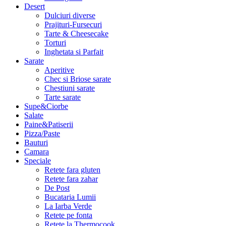
Desert
Dulciuri diverse
Prajituri-Fursecuri
Tarte & Cheesecake
Torturi
Inghetata si Parfait
Sarate
Aperitive
Chec si Briose sarate
Chestiuni sarate
Tarte sarate
Supe&Ciorbe
Salate
Paine&Patiserii
Pizza/Paste
Bauturi
Camara
Speciale
Retete fara gluten
Retete fara zahar
De Post
Bucataria Lumii
La Iarba Verde
Retete pe fonta
Retete la Thermocook