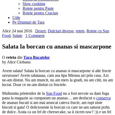
Slow cooking
Retete pentru Paste
Retete pentru Craciun
Utile
Pe Drumuri de Tara
Alice
24 mai 2016
Desert
,
Dulciuri diverse
,
retete
,
Retete cu Sun
Food
,
Salate
1 Comment
Salata la borcan cu ananas si mascarpone
O
reteta
din
Tara Bucatelor
by Alice Ciobanu
Avem salata! Salata la borcan cu ananas si mascarpone si alte fructe
savuroase! Avem salataaaa, cam asa tipa Miruna azi prin casa. Azi
ne-am distrat. Nu am muncit, nu am mers la gradi, nu am citit, nu am
lucrat. Doar ce ne-am distrat cu fructele.
Multumita prietenilor de la
Sun Food
nu a fost nevoie sa dam fuga
pana la magazin sa cumparam un ananas… am desfacut o
conserva
de ananas bucati si am mai aruncat cateva fructe, am rupt niste
biscuti si gata! O deliciosenie la borcan cu care ne-am saturat pofta
de dulce. Arata ca un fel de cheesecake, sa ii zicem raw? :)) e un fel