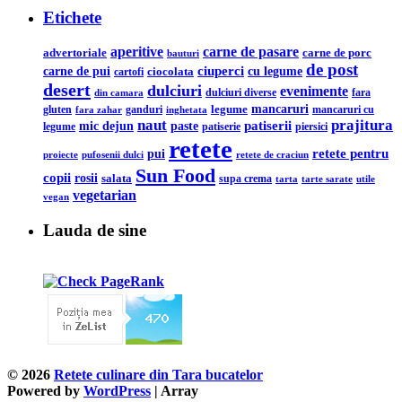
Etichete
aperitive
carne de pasare
advertoriale
carne de porc
bauturi
de post
ciuperci
carne de pui
cu legume
ciocolata
cartofi
desert
dulciuri
evenimente
din camara
dulciuri diverse
fara
legume
mancaruri
ganduri
mancaruri cu
gluten
fara zahar
inghetata
naut
prajitura
mic dejun
patiserii
paste
legume
patiserie
piersici
retete
retete pentru
pui
pufosenii dulci
proiecte
retete de craciun
Sun Food
copii
rosii
salata
supa crema
tarta
utile
tarte sarate
vegetarian
vegan
Lauda de sine
© 2026
Retete culinare din Tara bucatelor
Powered by
WordPress
| Array