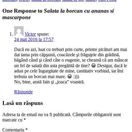
One Response to
Salata la borcan cu ananas si
mascarpone
Victor
spune:
24 mai 2016 la 17:57
Dacă eu azi, luat cu treburi prin curte, printre picături am mai
dat iama prin căpşunii, coacăzele şi frăguţele din grădină,
băgând când şi când câte o eugenie, se cheamă că am mâncat
un fel de salată din asta pregătită de tine? 😀 Desigur, dacă le
adun pe cele îngurgitate de mine, cantitativ vorbind, iar îmi
trebuia un borcan mai mare. 😀 :)))
No, bine, arată fain şi „joaca” voastră.
Răspunde
Lasă un răspuns
Adresa ta de email nu va fi publicată.
Câmpurile obligatorii sunt
marcate cu
*
Comentariu
*