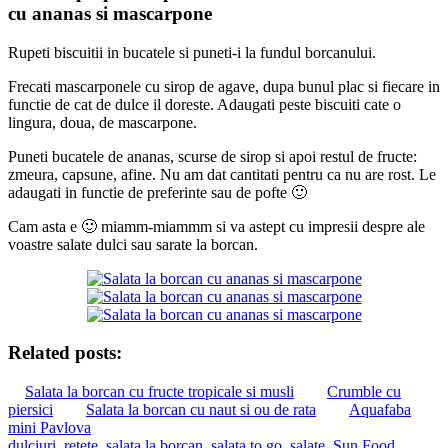
cu ananas si mascarpone
Rupeti biscuitii in bucatele si puneti-i la fundul borcanului.
Frecati mascarponele cu sirop de agave, dupa bunul plac si fiecare in
functie de cat de dulce il doreste. Adaugati peste biscuiti cate o
lingura, doua, de mascarpone.
Puneti bucatele de ananas, scurse de sirop si apoi restul de fructe:
zmeura, capsune, afine. Nu am dat cantitati pentru ca nu are rost. Le
adaugati in functie de preferinte sau de pofte 🙂
Cam asta e 🙂 miamm-miammm si va astept cu impresii despre ale
voastre salate dulci sau sarate la borcan.
Related posts:
Salata la borcan cu fructe tropicale si musli
Crumble cu
piersici
Salata la borcan cu naut si ou de rata
Aquafaba
mini Pavlova
dulciuri
,
retete
,
salata la borcan
,
salata to go
,
salate
,
Sun Food