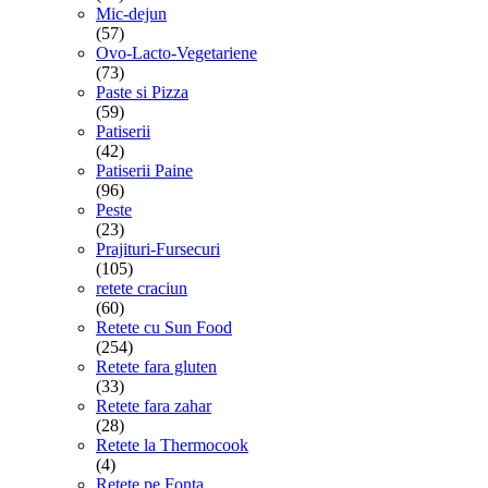
Mic-dejun
(57)
Ovo-Lacto-Vegetariene
(73)
Paste si Pizza
(59)
Patiserii
(42)
Patiserii Paine
(96)
Peste
(23)
Prajituri-Fursecuri
(105)
retete craciun
(60)
Retete cu Sun Food
(254)
Retete fara gluten
(33)
Retete fara zahar
(28)
Retete la Thermocook
(4)
Retete pe Fonta