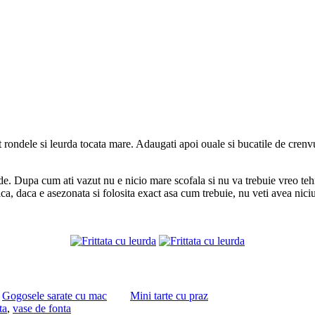
iat rondele si leurda tocata mare. Adaugati apoi ouale si bucatile de crenvu
verde. Dupa cum ati vazut nu e nicio mare scofala si nu va trebuie vreo teh
tica, daca e asezonata si folosita exact asa cum trebuie, nu veti avea nic
Gogosele sarate cu mac
Mini tarte cu praz
ta
,
vase de fonta