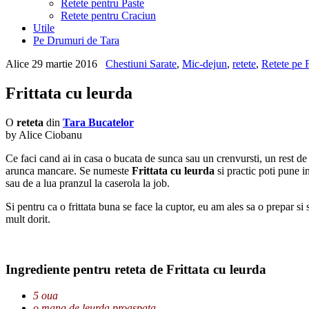
Retete pentru Paste
Retete pentru Craciun
Utile
Pe Drumuri de Tara
Alice
29 martie 2016
Chestiuni Sarate
,
Mic-dejun
,
retete
,
Retete pe 
Frittata cu leurda
O
reteta
din
Tara Bucatelor
by Alice Ciobanu
Ce faci cand ai in casa o bucata de sunca sau un crenvursti, un rest d
arunca mancare. Se numeste
Frittata cu leurda
si practic poti pune i
sau de a lua pranzul la caserola la job.
Si pentru ca o frittata buna se face la cuptor, eu am ales sa o prepar si 
mult dorit.
Ingrediente pentru reteta de Frittata cu leurda
5 oua
o mana de leurda proaspata