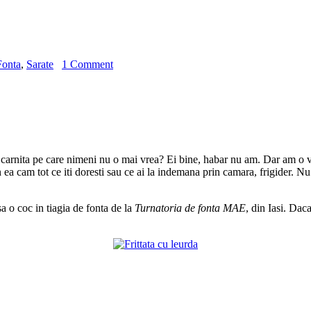
Fonta
,
Sarate
1 Comment
e carnita pe care nimeni nu o mai vrea? Ei bine, habar nu am. Dar am o v
n ea cam tot ce iti doresti sau ce ai la indemana prin camara, frigider. N
sa o coc in tiagia de fonta de la
Turnatoria de fonta MAE
, din Iasi. Daca