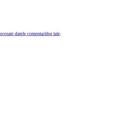
cesate datele comentariilor tale
.