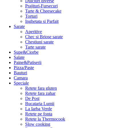
Dulciuri diverse
Prajituri-Fursecuri
Tarte & Cheesecake
Torturi
Inghetata si Parfait
Sarate
Aperitive
Chec si Briose sarate
Chestiuni sarate
Tarte sarate
Supe&Ciorbe
Salate
Paine&Patiserii
Pizza/Paste
Bauturi
Camara
Speciale
Retete fara gluten
Retete fara zahar
De Post
Bucataria Lumii
La Iarba Verde
Retete pe fonta
Retete la Thermocook
Slow cooking