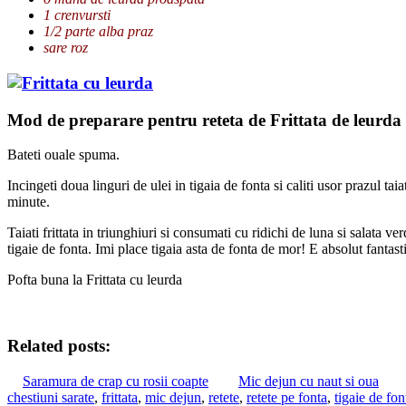
1 crenvursti
1/2 parte alba praz
sare roz
Mod de preparare pentru reteta de Frittata de leurda
Bateti ouale spuma.
Incingeti doua linguri de ulei in tigaia de fonta si caliti usor prazul ta
minute.
Taiati frittata in triunghiuri si consumati cu ridichi de luna si salata 
tigaie de fonta. Imi place tigaia asta de fonta de mor! E absolut fantas
Pofta buna la Frittata cu leurda
Related posts:
Saramura de crap cu rosii coapte
Mic dejun cu naut si oua
chestiuni sarate
,
frittata
,
mic dejun
,
retete
,
retete pe fonta
,
tigaie de fon