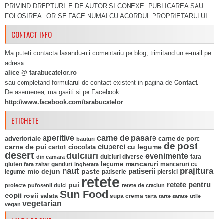
PRIVIND DREPTURILE DE AUTOR SI CONEXE. PUBLICAREA SAU
FOLOSIREA LOR SE FACE NUMAI CU ACORDUL PROPRIETARULUI.
CONTACT INFO
Ma puteti contacta lasandu-mi comentariu pe blog, trimitand un e-mail pe
adresa
alice @ tarabucatelor.ro
sau completand formularul de contact existent in pagina de
Contact.
De asemenea, ma gasiti si pe Facebook:
http://www.facebook.com/tarabucatelor
ETICHETE
aperitive
carne de pasare
advertoriale
carne de porc
bauturi
de post
ciuperci
carne de pui
ciocolata
cu legume
cartofi
desert
dulciuri
evenimente
fara
din camara
dulciuri diverse
mancaruri
legume
gluten
ganduri
mancaruri cu
fara zahar
inghetata
naut
prajitura
mic dejun
paste
patiserii
legume
patiserie
piersici
retete
pui
retete pentru
proiecte
pufosenii dulci
retete de craciun
Sun Food
copii
rosii
salata
supa crema
tarta
tarte sarate
utile
vegetarian
vegan