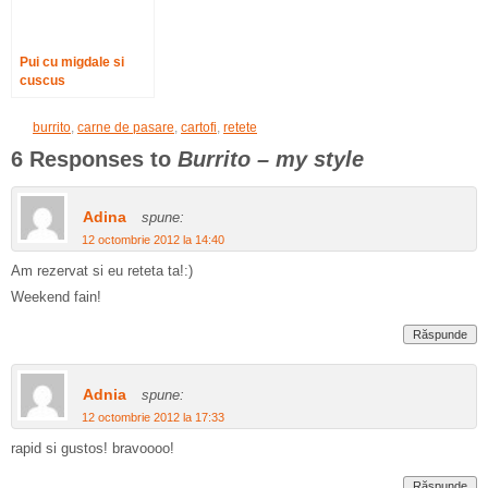
Pui cu migdale si
cuscus
burrito
,
carne de pasare
,
cartofi
,
retete
6 Responses to
Burrito – my style
Adina
spune:
12 octombrie 2012 la 14:40
Am rezervat si eu reteta ta!:)
Weekend fain!
Răspunde
Adnia
spune:
12 octombrie 2012 la 17:33
rapid si gustos! bravoooo!
Răspunde