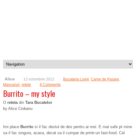
Alice
12 octombrie 2012
Bucataria Lumii
,
Carne de Pasare
,
Mancaruri
,
retete
6 Comments
Burrito – my style
O
reteta
din
Tara Bucatelor
by Alice Ciobanu
Imi place
Burrito
si il fac destul de des pentru ai mei. E mai safe pt mine
sa il fac singura, acasa, decat sa il cumpar de printr-un fast-food. Cel