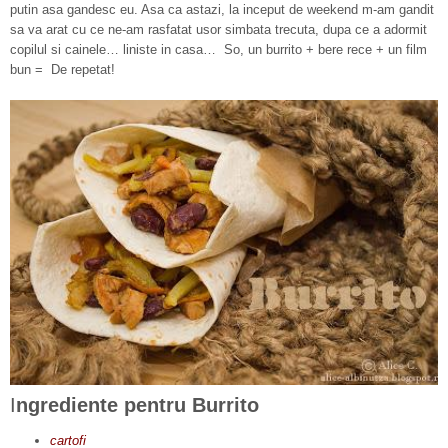
putin asa gandesc eu. Asa ca astazi, la inceput de weekend m-am gandit
sa va arat cu ce ne-am rasfatat usor simbata trecuta, dupa ce a adormit
copilul si cainele… liniste in casa… So, un burrito + bere rece + un film
bun = De repetat!
I
ngrediente pentru Burrito
cartofi