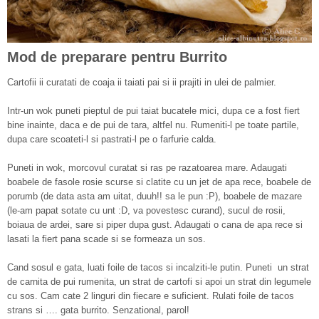
Mod de preparare pentru Burrito
Cartofii ii curatati de coaja ii taiati pai si ii prajiti in ulei de palmier.
Intr-un wok puneti pieptul de pui taiat bucatele mici, dupa ce a fost fiert
bine inainte, daca e de pui de tara, altfel nu. Rumeniti-l pe toate partile,
dupa care scoateti-l si pastrati-l pe o farfurie calda.
Puneti in wok, morcovul curatat si ras pe razatoarea mare. Adaugati
boabele de fasole rosie scurse si clatite cu un jet de apa rece, boabele de
porumb (de data asta am uitat, duuh!! sa le pun :P), boabele de mazare
(le-am papat sotate cu unt :D, va povestesc curand), sucul de rosii,
boiaua de ardei, sare si piper dupa gust. Adaugati o cana de apa rece si
lasati la fiert pana scade si se formeaza un sos.
Cand sosul e gata, luati foile de tacos si incalziti-le putin. Puneti un strat
de carnita de pui rumenita, un strat de cartofi si apoi un strat din legumele
cu sos. Cam cate 2 linguri din fiecare e suficient. Rulati foile de tacos
strans si …. gata burrito. Senzational, parol!