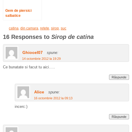
Gem de piersici
salbatice
catina
,
din camara
,
retete
,
sirop
,
suc
16 Responses to
Sirop de catina
Ghiocel07
spune:
14 octombrie 2012 la 19:29
Ce bunatate si facut tu aici…..
Răspunde
Alice
spune:
16 octombrie 2012 la 09:13
incerc:)
Răspunde