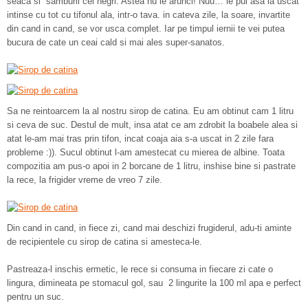
seaca si samburii cei negri. Astea nu le arunci! Nuu… le pui asa la uscat
intinse cu tot cu tifonul ala, intr-o tava. in cateva zile, la soare, invartite
din cand in cand, se vor usca complet. Iar pe timpul iernii te vei putea
bucura de cate un ceai cald si mai ales super-sanatos.
Sa ne reintoarcem la al nostru sirop de catina. Eu am obtinut cam 1 litru
si ceva de suc. Destul de mult, insa atat ce am zdrobit la boabele alea si
atat le-am mai tras prin tifon, incat coaja aia s-a uscat in 2 zile fara
probleme :)). Sucul obtinut l-am amestecat cu mierea de albine. Toata
compozitia am pus-o apoi in 2 borcane de 1 litru, inshise bine si pastrate
la rece, la frigider vreme de vreo 7 zile.
Din cand in cand, in fiece zi, cand mai deschizi frugiderul, adu-ti aminte
de recipientele cu sirop de catina si amesteca-le.
Pastreaza-l inschis ermetic, le rece si consuma in fiecare zi cate o
lingura, dimineata pe stomacul gol, sau 2 lingurite la 100 ml apa e perfect
pentru un suc.