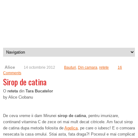
Alice
14 octombrie 2012
Bauturi
,
Din camara
,
retete
16
Comments
Sirop de catina
O
reteta
din
Tara Bucatelor
by Alice Ciobanu
De ceva vreme ii dam Mirunei
sirop de catina
, pentru imunizare,
continand vitamina C de zece ori mai mult decat citricele. Am facut sirop
de catina dupa metoda folosita de
Agelica
, pe care o iubesc! E o comoara
nesecata la casa omului. Stiai asta, fata draga?! Pocesul e mai complicat