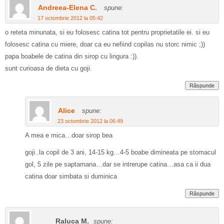
Andreea-Elena C.
spune:
17 octombrie 2012 la 05:42
o reteta minunata, si eu folosesc catina tot pentru proprietatile ei. si eu
folosesc catina cu miere, doar ca eu nefiind copilas nu storc nimic ;))
papa boabele de catina din sirop cu lingura :)).
sunt curioasa de dieta cu goji.
Răspunde
Alice
spune:
23 octombrie 2012 la 06:49
A mea e mica…doar sirop bea
goji..la copil de 3 ani, 14-15 kg…4-5 boabe dimineata pe stomacul
gol, 5 zile pe saptamana…dar se intrerupe catina…asa ca ii dua
catina doar simbata si duminica
Răspunde
Raluca M.
spune: