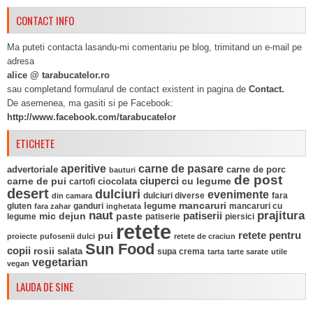
CONTACT INFO
Ma puteti contacta lasandu-mi comentariu pe blog, trimitand un e-mail pe
adresa
alice @ tarabucatelor.ro
sau completand formularul de contact existent in pagina de
Contact.
De asemenea, ma gasiti si pe Facebook:
http://www.facebook.com/tarabucatelor
ETICHETE
aperitive
carne de pasare
advertoriale
carne de porc
bauturi
de post
ciuperci
carne de pui
ciocolata
cu legume
cartofi
desert
dulciuri
evenimente
fara
din camara
dulciuri diverse
mancaruri
legume
gluten
ganduri
mancaruri cu
fara zahar
inghetata
naut
prajitura
mic dejun
paste
patiserii
legume
patiserie
piersici
retete
pui
retete pentru
proiecte
pufosenii dulci
retete de craciun
Sun Food
copii
rosii
salata
supa crema
tarta
tarte sarate
utile
vegetarian
vegan
LAUDA DE SINE