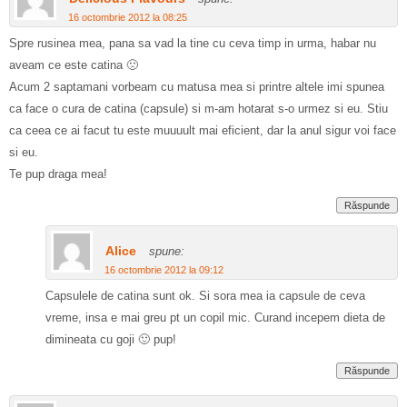
16 octombrie 2012 la 08:25
Spre rusinea mea, pana sa vad la tine cu ceva timp in urma, habar nu
aveam ce este catina 🙁
Acum 2 saptamani vorbeam cu matusa mea si printre altele imi spunea
ca face o cura de catina (capsule) si m-am hotarat s-o urmez si eu. Stiu
ca ceea ce ai facut tu este muuuult mai eficient, dar la anul sigur voi face
si eu.
Te pup draga mea!
Răspunde
Alice
spune:
16 octombrie 2012 la 09:12
Capsulele de catina sunt ok. Si sora mea ia capsule de ceva
vreme, insa e mai greu pt un copil mic. Curand incepem dieta de
dimineata cu goji 🙂 pup!
Răspunde