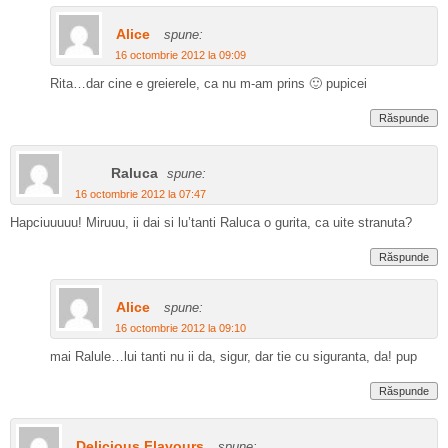
Alice
spune:
16 octombrie 2012 la 09:09
Rita…dar cine e greierele, ca nu m-am prins 🙂 pupicei
Răspunde
Raluca
spune:
16 octombrie 2012 la 07:47
Hapciuuuuu! Miruuu, ii dai si lu’tanti Raluca o gurita, ca uite stranuta?
Răspunde
Alice
spune:
16 octombrie 2012 la 09:10
mai Ralule…lui tanti nu ii da, sigur, dar tie cu siguranta, da! pup
Răspunde
Delicious Flavours
spune: