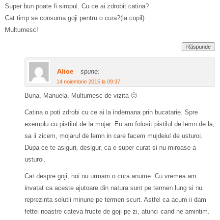
Super bun poate fi siropul. Cu ce ai zdrobit catina?
Cat timp se consuma goji pentru o cura?(la copil)
Multumesc!
Răspunde
Alice
spune:
14 noiembrie 2015 la 09:37
Buna, Manuela. Multumesc de vizita 🙂
Catina o poti zdrobi cu ce ai la indemana prin bucatarie. Spre
exemplu cu pistilul de la mojar. Eu am folosit pistilul de lemn de la,
sa ii zicem, mojarul de lemn in care facem mujdeiul de usturoi.
Dupa ce te asiguri, desigur, ca e super curat si nu miroase a
usturoi.
Cat despre goji, noi nu urmam o cura anume. Cu vremea am
invatat ca aceste ajutoare din natura sunt pe termen lung si nu
reprezinta solutii minune pe termen scurt. Astfel ca acum ii dam
fettei noastre cateva fructe de goji pe zi, atunci cand ne amintim.