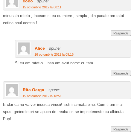
coco
spune:
15 octombrie 2012 la 08:11
minunata reteta , faceam si eu cu miere , simplu , din pacate am ratat
catina anul acesta !
Răspunde
Alice
spune:
16 octombrie 2012 la 09:16
Si eu am ratat-o…insa am avut noroc cu tata
Răspunde
Rita Oarga
spune:
15 octombrie 2012 la 18:51
E clar ca nu va vor incerca virusii! Esti inarmata bine. Cum ti-am mai
spus, greierele ori se apuca de treaba ori se imprieteneste cu albinuta.
Pup!
Răspunde