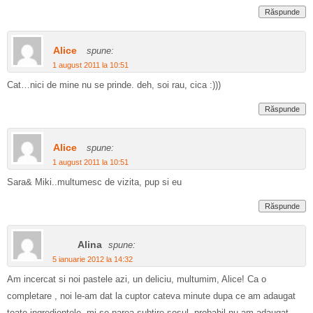
Răspunde
Alice
spune:
1 august 2011 la 10:51
Cat…nici de mine nu se prinde. deh, soi rau, cica :)))
Răspunde
Alice
spune:
1 august 2011 la 10:51
Sara& Miki..multumesc de vizita, pup si eu
Răspunde
Alina
spune:
5 ianuarie 2012 la 14:32
Am incercat si noi pastele azi, un deliciu, multumim, Alice! Ca o
completare , noi le-am dat la cuptor cateva minute dupa ce am adaugat
toate ingredientele, mi se parea subtire sosul, probabil nu am adaugat