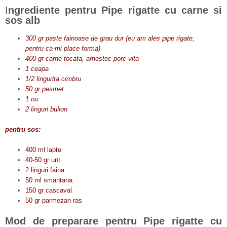
I
ngrediente pentru Pipe rigatte cu carne si
sos alb
300 gr paste fainoase de grau dur (eu am ales pipe rigate,
pentru ca-mi place forma)
400 gr carne tocata, amestec porc-vita
1 ceapa
1/2 lingurita cimbru
50 gr pesmet
1 ou
2 linguri bulion
pentru sos:
400 ml lapte
40-50 gr unt
2 linguri faina
50 ml smantana
150 gr cascaval
50 gr parmezan ras
Mod de preparare pentru Pipe rigatte cu