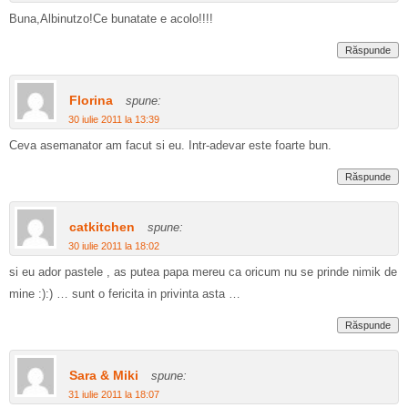
Buna,Albinutzo!Ce bunatate e acolo!!!!
Răspunde
Florina
spune:
30 iulie 2011 la 13:39
Ceva asemanator am facut si eu. Intr-adevar este foarte bun.
Răspunde
catkitchen
spune:
30 iulie 2011 la 18:02
si eu ador pastele , as putea papa mereu ca oricum nu se prinde nimik de
mine :):) … sunt o fericita in privinta asta …
Răspunde
Sara & Miki
spune:
31 iulie 2011 la 18:07