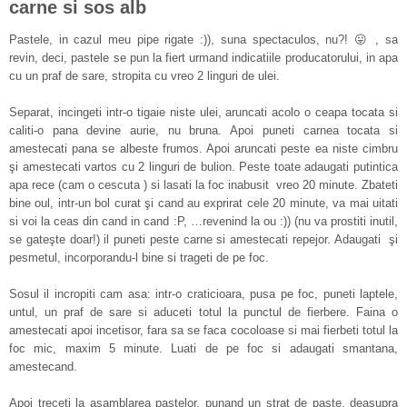
carne si sos alb
Pastele, in cazul meu pipe rigate :)), suna spectaculos, nu?! 😛 , sa
revin, deci, pastele se pun la fiert urmand indicatiile producatorului, in apa
cu un praf de sare, stropita cu vreo 2 linguri de ulei.
Separat, incingeti intr-o tigaie niste ulei, aruncati acolo o ceapa tocata si
caliti-o pana devine aurie, nu bruna. Apoi puneti carnea tocata si
amestecati pana se albeste frumos. Apoi aruncati peste ea niste cimbru
şi amestecati vartos cu 2 linguri de bulion. Peste toate adaugati putintica
apa rece (cam o cescuta ) si lasati la foc inabusit vreo 20 minute. Zbateti
bine oul, intr-un bol curat şi cand au exprirat cele 20 minute, va mai uitati
si voi la ceas din cand in cand :P, …revenind la ou :)) (nu va prostiti inutil,
se gateşte doar!) il puneti peste carne si amestecati repejor. Adaugati şi
pesmetul, incorporandu-l bine si trageti de pe foc.
Sosul il incropiti cam asa: intr-o craticioara, pusa pe foc, puneti laptele,
untul, un praf de sare si aduceti totul la punctul de fierbere. Faina o
amestecati apoi incetisor, fara sa se faca cocoloase si mai fierbeti totul la
foc mic, maxim 5 minute. Luati de pe foc si adaugati smantana,
amestecand.
Apoi treceti la asamblarea pastelor, punand un strat de paste, deasupra