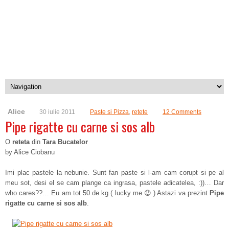
Alice
30 iulie 2011
Paste si Pizza
,
retete
12 Comments
Pipe rigatte cu carne si sos alb
O
reteta
din
Tara Bucatelor
by Alice Ciobanu
Imi plac pastele la nebunie. Sunt fan paste si l-am cam corupt si pe al
meu sot, desi el se cam plange ca ingrasa, pastele adicatelea, :))… Dar
who cares??… Eu am tot 50 de kg ( lucky me 😉 ) Astazi va prezint
Pipe
rigatte cu carne si sos alb
.