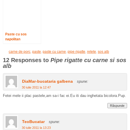
Paste cu sos
napolitan
carne de porc
,
paste
,
paste cu carne
,
pipe rigatte
,
retete
,
sos alb
12 Responses to
Pipe rigatte cu carne si sos
alb
DiaMar-bucataria galbena
spune:
30 iulie 2011 la 12:47
Fetei mele ii plac pastele,am sa-i fac ei.Eu iti dau inghetata bicolora.Pup.
Răspunde
TeoBucatar
spune:
30 iulie 2011 la 13:23