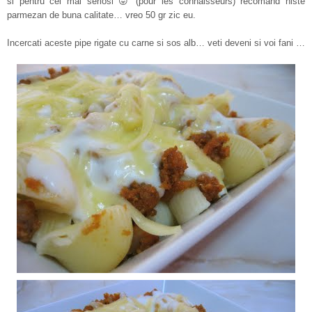
si pentru cei mai seriosi 😛 (pour les connaisseurs) recomand niste
parmezan de buna calitate… vreo 50 gr zic eu.
Incercati aceste pipe rigate cu carne si sos alb… veti deveni si voi fani …