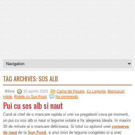
TAG ARCHIVES:
SOS ALB
Alice
30 aprilie 2020
Carne de Pasare
,
Cu Legume
,
Mancaruri
,
retete
,
Retete cu Sun Food
No comments
Pui cu sos alb si naut
Cand ai chef de o mancare rapida si vrei sa pregatesti ceva pe moment,
un pui cu sos alb si naut si legume sotate e fix alegerea ideala. In maxim
30 de minute ai o mancare delicioasa. Si totul cu ajutorul unei
conserva
de naut
de la
Sun Food
, a unui mixt de legume congelate si a unei