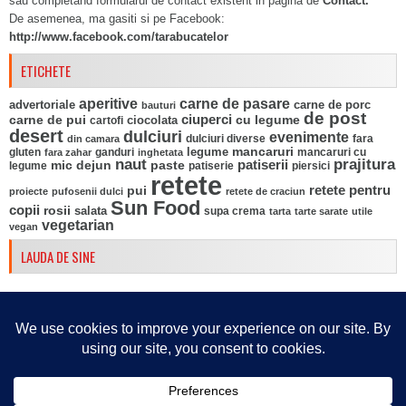
sau completand formularul de contact existent in pagina de
Contact.
De asemenea, ma gasiti si pe Facebook:
http://www.facebook.com/tarabucatelor
ETICHETE
aperitive
carne de pasare
advertoriale
carne de porc
bauturi
de post
ciuperci
carne de pui
ciocolata
cu legume
cartofi
desert
dulciuri
evenimente
fara
din camara
dulciuri diverse
mancaruri
legume
gluten
ganduri
mancaruri cu
fara zahar
inghetata
naut
prajitura
mic dejun
paste
patiserii
legume
patiserie
piersici
retete
pui
retete pentru
proiecte
pufosenii dulci
retete de craciun
Sun Food
copii
rosii
salata
supa crema
tarta
tarte sarate
utile
vegetarian
vegan
LAUDA DE SINE