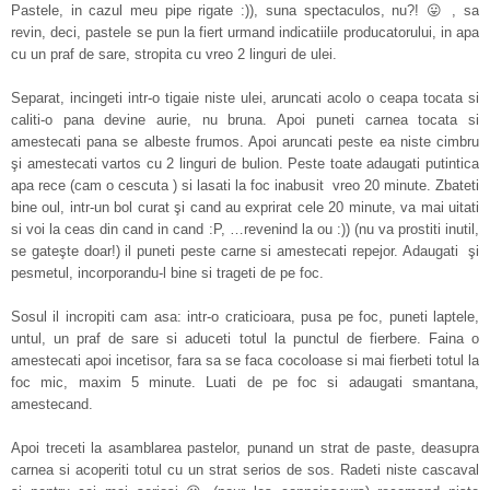
Pastele, in cazul meu pipe rigate :)), suna spectaculos, nu?! 😛 , sa
revin, deci, pastele se pun la fiert urmand indicatiile producatorului, in apa
cu un praf de sare, stropita cu vreo 2 linguri de ulei.
Separat, incingeti intr-o tigaie niste ulei, aruncati acolo o ceapa tocata si
caliti-o pana devine aurie, nu bruna. Apoi puneti carnea tocata si
amestecati pana se albeste frumos. Apoi aruncati peste ea niste cimbru
şi amestecati vartos cu 2 linguri de bulion. Peste toate adaugati putintica
apa rece (cam o cescuta ) si lasati la foc inabusit vreo 20 minute. Zbateti
bine oul, intr-un bol curat şi cand au exprirat cele 20 minute, va mai uitati
si voi la ceas din cand in cand :P, …revenind la ou :)) (nu va prostiti inutil,
se gateşte doar!) il puneti peste carne si amestecati repejor. Adaugati şi
pesmetul, incorporandu-l bine si trageti de pe foc.
Sosul il incropiti cam asa: intr-o craticioara, pusa pe foc, puneti laptele,
untul, un praf de sare si aduceti totul la punctul de fierbere. Faina o
amestecati apoi incetisor, fara sa se faca cocoloase si mai fierbeti totul la
foc mic, maxim 5 minute. Luati de pe foc si adaugati smantana,
amestecand.
Apoi treceti la asamblarea pastelor, punand un strat de paste, deasupra
carnea si acoperiti totul cu un strat serios de sos. Radeti niste cascaval