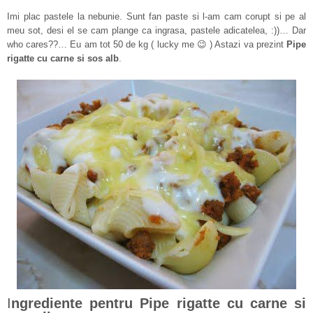
Imi plac pastele la nebunie. Sunt fan paste si l-am cam corupt si pe al
meu sot, desi el se cam plange ca ingrasa, pastele adicatelea, :))… Dar
who cares??… Eu am tot 50 de kg ( lucky me 😉 ) Astazi va prezint
Pipe
rigatte cu carne si sos alb
.
I
ngrediente pentru Pipe rigatte cu carne si