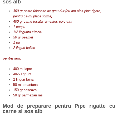
sos alb
300 gr paste fainoase de grau dur (eu am ales pipe rigate,
pentru ca-mi place forma)
400 gr carne tocata, amestec porc-vita
1 ceapa
1/2 lingurita cimbru
50 gr pesmet
1 ou
2 linguri bulion
pentru sos:
400 ml lapte
40-50 gr unt
2 linguri faina
50 ml smantana
150 gr cascaval
50 gr parmezan ras
Mod de preparare pentru Pipe rigatte cu
carne si sos alb