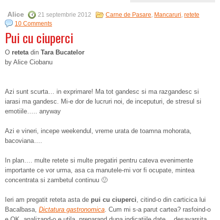
Alice
21 septembrie 2012
Carne de Pasare
,
Mancaruri
,
retete
10 Comments
Pui cu ciuperci
O
reteta
din
Tara Bucatelor
by Alice Ciobanu
Azi sunt scurta… in exprimare! Ma tot gandesc si ma razgandesc si
iarasi ma gandesc. Mi-e dor de lucruri noi, de inceputuri, de stresul si
emotiile….. anyway
Azi e vineri, incepe weekendul, vreme urata de toamna mohorata,
bacoviana….
In plan…. multe retete si multe pregatiri pentru cateva evenimente
importante ce vor urma, asa ca manutele-mi vor fi ocupate, mintea
concentrata si zambetul continuu 🙂
Ieri am pregatit reteta asta de
pui cu ciuperci
, citind-o din carticica lui
Bacalbasa,
Dictatura gastronomica
. Cum mi s-a parut cartea? rasfoind-o
e OK, analizand-o e utila, preparand dupa indicatiile date… desavarsita.