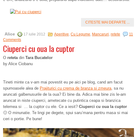
CITESTE MAI DEPARTE ...
Alice
17 iulie 2012
Aperitive
,
Cu Legume
,
Mancaruri
,
retete
11
Comments
Ciuperci cu oua la cuptor
O
reteta
din
Tara Bucatelor
by Alice Ciobanu
Tineti minte ca v-am mai povestit eu pe aici pe blog, cand am facut
spumoasele alea de
Prajiturici cu crema de branza si zmeura
, sa nu
aruncati galbenusurile de la oua? Ei bine da. Adica mai bine zis le-am
aruncat in niste ciuperci, ametecate cu putintica ceapa si branzica
telemea si … la cuptor cu ele. Ce a iesit?
Ciuperci cu oua la cuptor
🙂 O minunatie. Te lingi pe degete, spui saru’mana pentru masa si mai
ceri o portie. Pe bune!