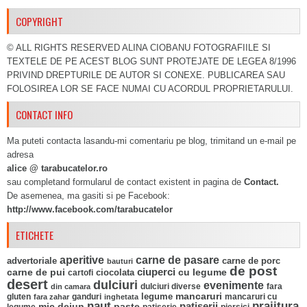
COPYRIGHT
© ALL RIGHTS RESERVED ALINA CIOBANU FOTOGRAFIILE SI
TEXTELE DE PE ACEST BLOG SUNT PROTEJATE DE LEGEA 8/1996
PRIVIND DREPTURILE DE AUTOR SI CONEXE. PUBLICAREA SAU
FOLOSIREA LOR SE FACE NUMAI CU ACORDUL PROPRIETARULUI.
CONTACT INFO
Ma puteti contacta lasandu-mi comentariu pe blog, trimitand un e-mail pe
adresa
alice @ tarabucatelor.ro
sau completand formularul de contact existent in pagina de
Contact.
De asemenea, ma gasiti si pe Facebook:
http://www.facebook.com/tarabucatelor
ETICHETE
aperitive
carne de pasare
advertoriale
carne de porc
bauturi
de post
ciuperci
carne de pui
ciocolata
cu legume
cartofi
desert
dulciuri
evenimente
fara
din camara
dulciuri diverse
mancaruri
legume
gluten
ganduri
mancaruri cu
fara zahar
inghetata
naut
prajitura
mic dejun
paste
patiserii