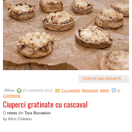
CITESTE MAI DEPARTE ...
Alice
23 octombrie 2012
Cu Legume
,
Mancaruri
,
retete
4
Comments
Ciuperci gratinate cu cascaval
O
reteta
din
Tara Bucatelor
by Alice Ciobanu