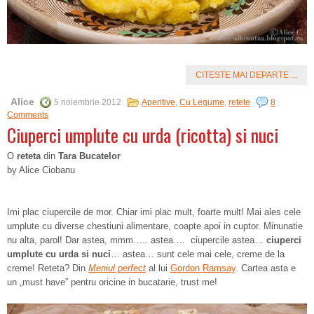
CITESTE MAI DEPARTE ...
Alice
5 noiembrie 2012
Aperitive
,
Cu Legume
,
retete
8
Comments
Ciuperci umplute cu urda (ricotta) si nuci
O
reteta
din
Tara Bucatelor
by Alice Ciobanu
Imi plac ciupercile de mor. Chiar imi plac mult, foarte mult! Mai ales cele
umplute cu diverse chestiuni alimentare, coapte apoi in cuptor. Minunatie
nu alta, parol! Dar astea, mmm….. astea…. ciupercile astea…
ciuperci
umplute cu urda si nuci
… astea… sunt cele mai cele, creme de la
creme! Reteta? Din
Meniul perfect
al lui
Gordon Ramsay
. Cartea asta e
un „must have” pentru oricine in bucatarie, trust me!