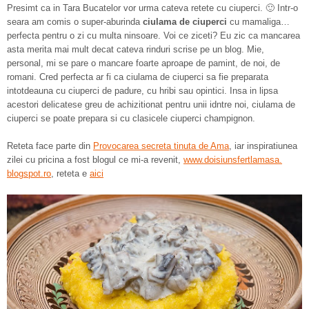
Presimt ca in Tara Bucatelor vor urma cateva retete cu ciuperci. 🙂 Intr-o
seara am comis o super-aburinda
ciulama de ciuperci
cu mamaliga…
perfecta pentru o zi cu multa ninsoare. Voi ce ziceti? Eu zic ca mancarea
asta merita mai mult decat cateva rinduri scrise pe un blog. Mie,
personal, mi se pare o mancare foarte aproape de pamint, de noi, de
romani. Cred perfecta ar fi ca ciulama de ciuperci sa fie preparata
intotdeauna cu ciuperci de padure, cu hribi sau opintici. Insa in lipsa
acestori delicatese greu de achizitionat pentru unii idntre noi, ciulama de
ciuperci se poate prepara si cu clasicele ciuperci champignon.
Reteta face parte din
Provocarea secreta tinuta de Ama
, iar inspiratiunea
zilei cu pricina a fost blogul ce mi-a revenit,
www.doisiunsfertlamasa.
blogspot.ro
, reteta e
aici