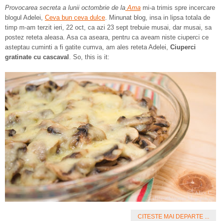
Provocarea secreta a lunii octombrie de la
Ama
mi-a trimis spre incercare
blogul Adelei,
Ceva bun ceva dulce
. Minunat blog, insa in lipsa totala de
timp m-am terzit ieri, 22 oct, ca azi 23 sept trebuie musai, dar musai, sa
postez reteta aleasa. Asa ca aseara, pentru ca aveam niste ciuperci ce
asteptau cuminti a fi gatite cumva, am ales reteta Adelei,
Ciuperci
gratinate cu cascaval
. So, this is it:
CITESTE MAI DEPARTE ...