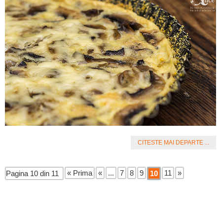
CITESTE MAI DEPARTE ...
« Prima
«
...
7
8
9
11
»
Pagina 10 din 11
10