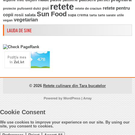
legume
patiserie
piersici
retete
pui
retete pentru
proiecte
pufosenii dulci
retete de craciun
Sun Food
copii
rosii
salata
supa crema
tarta
tarte sarate
utile
vegetarian
vegan
LAUDA DE SINE
© 2026
Retete culinare din Tara bucatelor
Powered by
WordPress
| Array