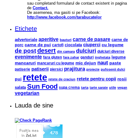
sau completand formularul de contact existent in pagina
de
Contact.
De asemenea, ma gasiti si pe Facebook:
http://www.facebook.com/tarabucatelor
Etichete
aperitive
carne de pasare
advertoriale
carne de
bauturi
ciuperci
carne de pui
ciocolata
cu legume
porc
cartofi
desert
de post
dulciuri
din camara
dulciuri diverse
evenimente
legume
fara gluten
ganduri
fara zahar
inghetata
naut
mancaruri
mic dejun
paste
mancaruri cu legume
prajitura
patiserii
patiserie
piersici
proiecte
pufosenii dulci
retete
pui
retete pentru copii
rosii
retete de craciun
Sun Food
salata
supa crema
tarta
tarte sarate
utile
vegan
vegetarian
Lauda de sine