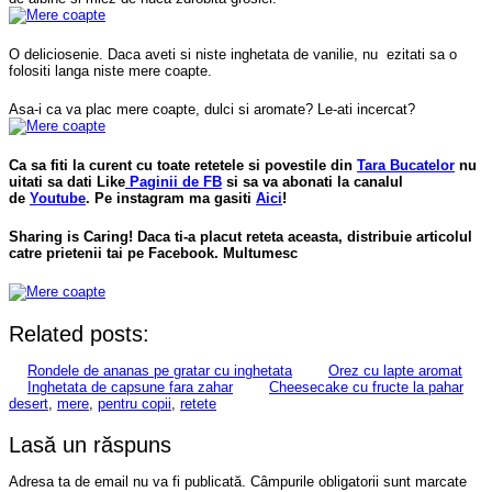
O deliciosenie. Daca aveti si niste inghetata de vanilie, nu ezitati sa o
folositi langa niste mere coapte.
Asa-i ca va plac mere coapte, dulci si aromate? Le-ati incercat?
Ca sa fiti la curent cu toate retetele si povestile din
Tara Bucatelor
nu
uitati sa dati Like
Paginii de FB
si sa va abonati la canalul
de
Youtube
. Pe instagram ma gasiti
Aici
!
Sharing is Caring! Daca ti-a placut reteta aceasta, distribuie articolul
catre prietenii tai pe Facebook. Multumesc
Related posts:
Rondele de ananas pe gratar cu inghetata
Orez cu lapte aromat
Inghetata de capsune fara zahar
Cheesecake cu fructe la pahar
desert
,
mere
,
pentru copii
,
retete
Lasă un răspuns
Adresa ta de email nu va fi publicată.
Câmpurile obligatorii sunt marcate