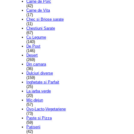
Carne de Porc
(42)
Carne de Vita
(17)
Chec si Briose sarate
(11)
Chestiuni Sarate
(67)
Cu Legume
(140)
De Post
(146)
Desert
(269)
Din camara
(36)
Dulciuri diverse
(159)
Inghetate si Parfait
(25)
La iarba verde
(20)
Mic-dejun
(57)
Ovo-Lacto-Vegetariene
(73)
Paste si Pizza
(59)
Patiserii
(42)