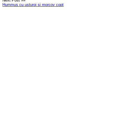
Next Post »»
Hummus cu usturoi si morcov copt