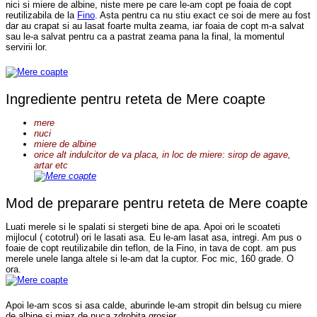
nici si miere de albine, niste mere pe care le-am copt pe foaia de copt
reutilizabila de la
Fino
. Asta pentru ca nu stiu exact ce soi de mere au fost
dar au crapat si au lasat foarte multa zeama, iar foaia de copt m-a salvat
sau le-a salvat pentru ca a pastrat zeama pana la final, la momentul
servirii lor.
Ingrediente pentru reteta de Mere coapte
mere
nuci
miere de albine
orice alt indulcitor de va placa, in loc de miere: sirop de agave,
artar etc
Mod de preparare pentru reteta de Mere coapte
Luati merele si le spalati si stergeti bine de apa. Apoi ori le scoateti
mijlocul ( cototrul) ori le lasati asa. Eu le-am lasat asa, intregi. Am pus o
foaie de copt reutilizabile din teflon, de la Fino, in tava de copt. am pus
merele unele langa altele si le-am dat la cuptor. Foc mic, 160 grade. O
ora.
Apoi le-am scos si asa calde, aburinde le-am stropit din belsug cu miere
de albine si miez de nuca zdrobita grosier.