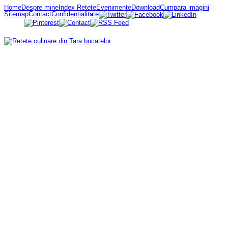
Home
Despre mine
Index Retete
Evenimente
Download
Cumpara imagini
Sitemap
Contact
Confidentialitate