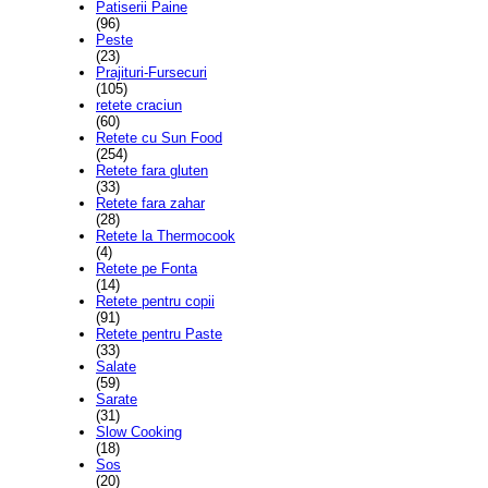
Patiserii Paine
(96)
Peste
(23)
Prajituri-Fursecuri
(105)
retete craciun
(60)
Retete cu Sun Food
(254)
Retete fara gluten
(33)
Retete fara zahar
(28)
Retete la Thermocook
(4)
Retete pe Fonta
(14)
Retete pentru copii
(91)
Retete pentru Paste
(33)
Salate
(59)
Sarate
(31)
Slow Cooking
(18)
Sos
(20)