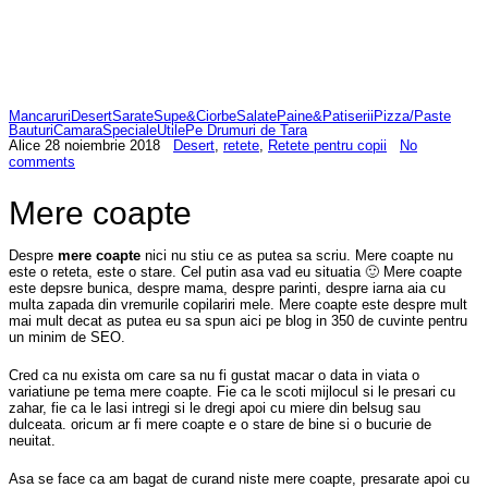
Mancaruri
Desert
Sarate
Supe&Ciorbe
Salate
Paine&Patiserii
Pizza/Paste
Bauturi
Camara
Speciale
Utile
Pe Drumuri de Tara
Alice
28 noiembrie 2018
Desert
,
retete
,
Retete pentru copii
No
comments
Mere coapte
Despre
mere coapte
nici nu stiu ce as putea sa scriu. Mere coapte nu
este o reteta, este o stare. Cel putin asa vad eu situatia 🙂 Mere coapte
este depsre bunica, despre mama, despre parinti, despre iarna aia cu
multa zapada din vremurile copilariri mele. Mere coapte este despre mult
mai mult decat as putea eu sa spun aici pe blog in 350 de cuvinte pentru
un minim de SEO.
Cred ca nu exista om care sa nu fi gustat macar o data in viata o
variatiune pe tema mere coapte. Fie ca le scoti mijlocul si le presari cu
zahar, fie ca le lasi intregi si le dregi apoi cu miere din belsug sau
dulceata. oricum ar fi mere coapte e o stare de bine si o bucurie de
neuitat.
Asa se face ca am bagat de curand niste mere coapte, presarate apoi cu