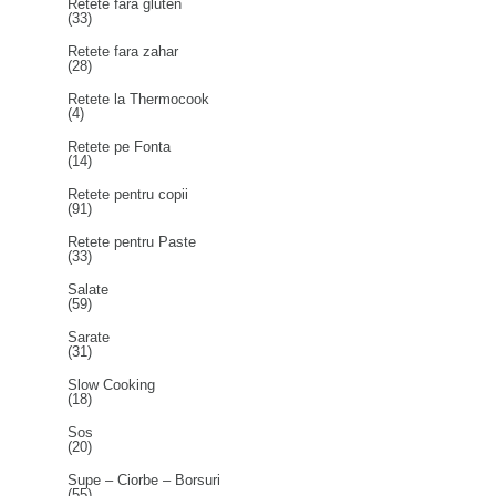
Retete fara gluten
(33)
Retete fara zahar
(28)
Retete la Thermocook
(4)
Retete pe Fonta
(14)
Retete pentru copii
(91)
Retete pentru Paste
(33)
Salate
(59)
Sarate
(31)
Slow Cooking
(18)
Sos
(20)
Supe – Ciorbe – Borsuri
(55)