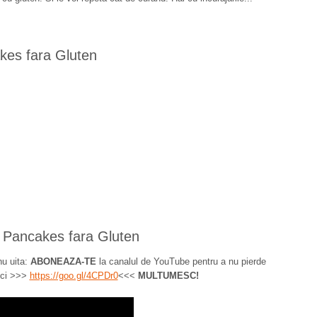
kes fara Gluten
 Pancakes fara Gluten
nu uita:
ABONEAZA-TE
la canalul de YouTube pentru a nu pierde
ci >>>
https://goo.gl/4CPDr0
<<<
MULTUMESC!