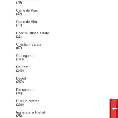
(79)
Carne de Porc
(42)
Carne de Vita
(17)
Chec si Briose sarate
(11)
Chestiuni Sarate
(67)
Cu Legume
(140)
De Post
(146)
Desert
(269)
Din camara
(36)
Dulciuri diverse
(159)
Inghetate si Parfait
(25)