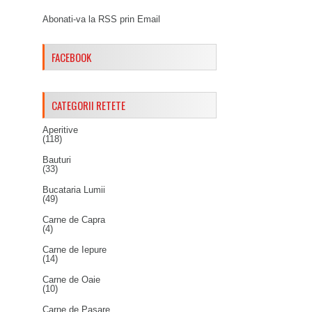
Abonati-va la RSS prin Email
FACEBOOK
CATEGORII RETETE
Aperitive
(118)
Bauturi
(33)
Bucataria Lumii
(49)
Carne de Capra
(4)
Carne de Iepure
(14)
Carne de Oaie
(10)
Carne de Pasare