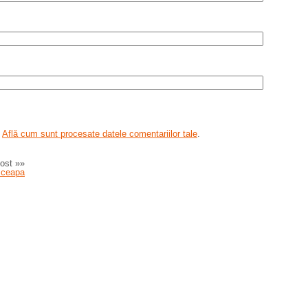
.
Află cum sunt procesate datele comentariilor tale
.
ost »»
 ceapa