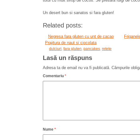
totul cu mult sirop de cocos. Se presara fulgi de coc
Un desert bun si sanatos si fara gluten!
Related posts:
Negresa fara gluten cu unt de cacao
Friganele
Prajitura de naut si ciocolata
dulciuri
,
fara gluten
,
pancakes
,
retete
Lasă un răspuns
Adresa ta de email nu va fi publicată.
Câmpurile oblig
Comentariu
*
Nume
*