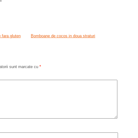
os
 fara gluten
Bomboane de cocos in doua straturi
atorii sunt marcate cu
*