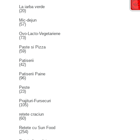
La iarba verde
(20)
Mic-dejun
(57)
Ovo-Lacto-Vegetariene
(73)
Paste si Pizza
(59)
Patiserii
(42)
Patiserii Paine
(96)
Peste
(23)
Prajituri-Fursecuri
(105)
retete craciun
(60)
Retete cu Sun Food
(254)