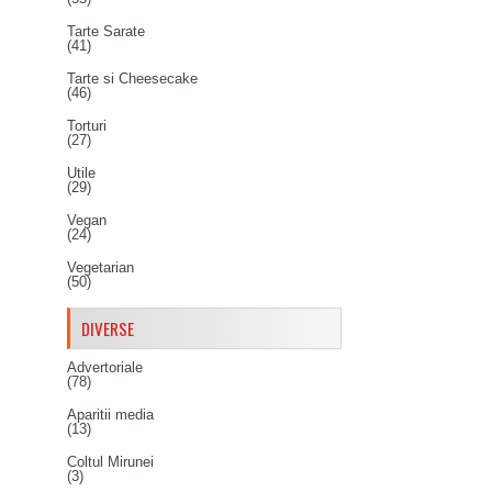
Tarte Sarate
(41)
Tarte si Cheesecake
(46)
Torturi
(27)
Utile
(29)
Vegan
(24)
Vegetarian
(50)
DIVERSE
Advertoriale
(78)
Aparitii media
(13)
Coltul Mirunei
(3)