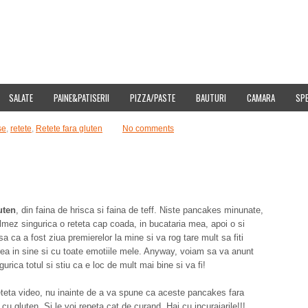
E
DOWNLOAD
CUMPARA IMAGINI
SITEMAP
CONTACT
CONFIDENT
SALATE
PAINE&PATISERII
PIZZA/PASTE
BAUTURI
CAMARA
SPE
se
,
retete
,
Retete fara gluten
No comments
uten
, din faina de hrisca si faina de teff. Niste pancakes minunate,
ilmez singurica o reteta cap coada, in bucataria mea, apoi o si
a ca a fost ziua premierelor la mine si va rog tare mult sa fiti
lmarea in sine si cu toate emotiile mele. Anyway, voiam sa va anunt
ica totul si stiu ca e loc de mult mai bine si va fi!
eteta video, nu inainte de a va spune ca aceste pancakes fara
u gluten. Si le voi repeta cat de curand. Hai cu incurajarile!!!