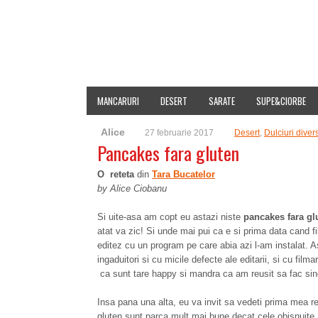
HOME
DESPRE MINE
INDEX RETETE
EVENIMENT
MANCARURI
DESERT
SARATE
SUPE&CIORBE
Alice
27 februarie 2017
Desert
,
Dulciuri diver
Pancakes fara gluten
O reteta
din
Tara Bucatelor
by Alice Ciobanu
Si uite-asa am copt eu astazi niste
pancakes fara gl
atat va zic! Si unde mai pui ca e si prima data cand f
editez cu un program pe care abia azi l-am instalat. As
ingaduitori si cu micile defecte ale editarii, si cu fi
ca sunt tare happy si mandra ca am reusit sa fac singur
Insa pana una alta, eu va invit sa vedeti prima mea r
gluten sunt parca mult mai bune decat cele obisnuite, c