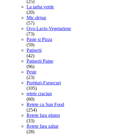
(25)
La iarba verde
(20)
Mic-dejun
(57)
Ovo-Lacto-Vegetariene
(73)
Paste si Pizza
(59)
Patiserii
(42)
Patiserii Paine
(96)
Peste
(23)
Prajituri-Fursecuri
(105)
retete craciun
(60)
Retete cu Sun Food
(254)
Retete fara gluten
(33)
Retete fara zahar
(28)