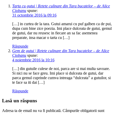
Tarta cu gutui | Retete culinare din Tara bucatelor – de Alice
Ciobanu
spune:
31 octombrie 2016 la 09:16
[…] in curtea de la tara. Gutui amarui cu puf galben ca de pui,
dupa cum bine zice poezia. Imi place dulceata de gutui, gemul
de gutui, dar nu reusesc in fiecare an sa fac asemenea
preparate, insa macar o tarta cu […]
Răspunde
Gem de gutui | Retete culinare din Tara bucatelor – de Alice
Ciobanu
spune:
4 noiembrie 2016 la 10:16
[…] din gutuile culese de noi, parca are si mai multa savoare.
Si nici nu se face greu. Imi place si dulceata de gutui, dar
parca gemul cuprinde cumva intreaga “dulceata” a gutuilor, si
te face sa iti dai […]
Răspunde
Lasă un răspuns
Adresa ta de email nu va fi publicată.
Câmpurile obligatorii sunt