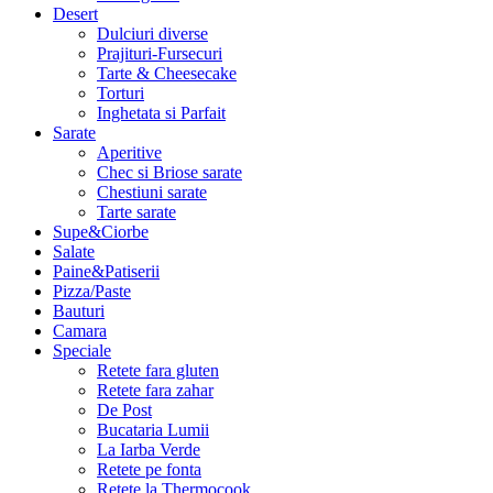
Desert
Dulciuri diverse
Prajituri-Fursecuri
Tarte & Cheesecake
Torturi
Inghetata si Parfait
Sarate
Aperitive
Chec si Briose sarate
Chestiuni sarate
Tarte sarate
Supe&Ciorbe
Salate
Paine&Patiserii
Pizza/Paste
Bauturi
Camara
Speciale
Retete fara gluten
Retete fara zahar
De Post
Bucataria Lumii
La Iarba Verde
Retete pe fonta
Retete la Thermocook