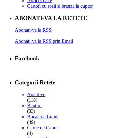
Apricot cake
Cartofi cu rosii si branza la cuptor
ABONATI-VA LA RETETE
Abonati-va la RSS
Abonati-va la RSS prin Email
Facebook
Categorii Retete
Aperitive
(118)
Bauturi
(33)
Bucataria Lumii
(49)
Carne de Capra
(4)