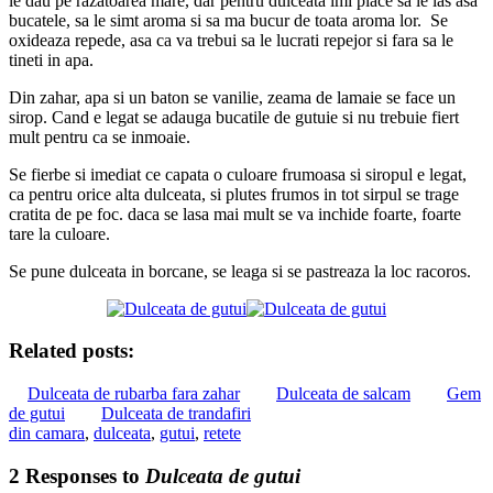
le dau pe razatoarea mare, dar pentru dulceata imi place sa le las asa
bucatele, sa le simt aroma si sa ma bucur de toata aroma lor. Se
oxideaza repede, asa ca va trebui sa le lucrati repejor si fara sa le
tineti in apa.
Din zahar, apa si un baton se vanilie, zeama de lamaie se face un
sirop. Cand e legat se adauga bucatile de gutuie si nu trebuie fiert
mult pentru ca se inmoaie.
Se fierbe si imediat ce capata o culoare frumoasa si siropul e legat,
ca pentru orice alta dulceata, si plutes frumos in tot sirpul se trage
cratita de pe foc. daca se lasa mai mult se va inchide foarte, foarte
tare la culoare.
Se pune dulceata in borcane, se leaga si se pastreaza la loc racoros.
Related posts:
Dulceata de rubarba fara zahar
Dulceata de salcam
Gem
de gutui
Dulceata de trandafiri
din camara
,
dulceata
,
gutui
,
retete
2 Responses to
Dulceata de gutui