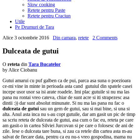
Slow cooking
Retete pentru Paste
Retete pentru Craciun
Utile
Pe Drumuri de Tara
Alice
3 octombrie 2016
Din camara
,
retete
2 Comments
Dulceata de gutui
O
reteta
din
Tara Bucatelor
by Alice Ciobanu
Gutui amarui cu puf galben ca de pui, parca asa suna o poezioara
ce-mi vine in minte in perioada asta cand gutuiul din spatele casei
incepe usor usor sa isi arate roadele. Imi plac gutuile si nu ma las
pana nu rontai vreo cateva, chiar de sunt acre si iti strapezesc asa
dintii :)) dar sunt absolut minunate. Si nu ma las pana nu fac o
dulceata de gutui
sau un gem de gutui, sau si mai bine, si una si
alta. Anul asta inca nu s-au copt gutuile, dar am gasit un pic de timp
sa scriu reteta de dulceata de gutui, asa cum o fac eu, reteta pe care
am gasit-o in cartea Silviei Jurcovan si pe care o folosesc de ani de
zile. Iese o dulceata tare buna, si zau ca retele din cartea asta m-au
salvat de fiecare data, pentru ca eu nu-s vreo gospodina, mama nu