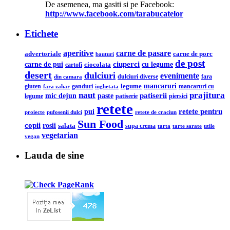
De asemenea, ma gasiti si pe Facebook:
http://www.facebook.com/tarabucatelor
Etichete
aperitive
carne de pasare
advertoriale
carne de porc
bauturi
de post
ciuperci
carne de pui
cu legume
ciocolata
cartofi
desert
dulciuri
evenimente
din camara
dulciuri diverse
fara
legume
mancaruri
ganduri
mancaruri cu
gluten
fara zahar
inghetata
naut
prajitura
mic dejun
patiserii
paste
legume
patiserie
piersici
retete
retete pentru
pui
pufosenii dulci
proiecte
retete de craciun
Sun Food
copii
rosii
salata
supa crema
tarta
utile
tarte sarate
vegetarian
vegan
Lauda de sine