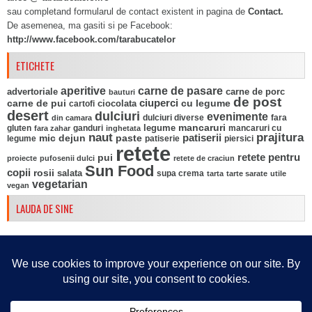
sau completand formularul de contact existent in pagina de
Contact.
De asemenea, ma gasiti si pe Facebook:
http://www.facebook.com/tarabucatelor
ETICHETE
aperitive
carne de pasare
advertoriale
carne de porc
bauturi
de post
ciuperci
carne de pui
ciocolata
cu legume
cartofi
desert
dulciuri
evenimente
fara
din camara
dulciuri diverse
mancaruri
legume
gluten
ganduri
mancaruri cu
fara zahar
inghetata
naut
prajitura
mic dejun
paste
patiserii
legume
patiserie
piersici
retete
pui
retete pentru
proiecte
pufosenii dulci
retete de craciun
Sun Food
copii
rosii
salata
supa crema
tarta
tarte sarate
utile
vegetarian
vegan
LAUDA DE SINE