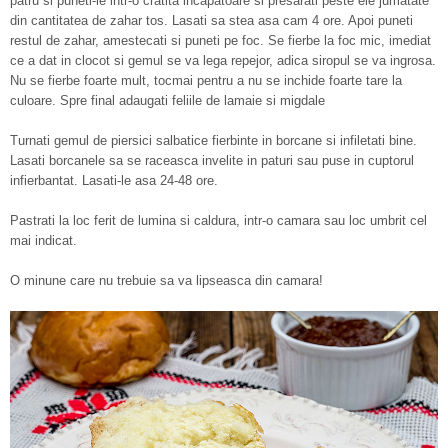
patru si puneti-le intr-o cratita incapatoare si presarati peste ele jumatate
din cantitatea de zahar tos. Lasati sa stea asa cam 4 ore. Apoi puneti
restul de zahar, amestecati si puneti pe foc. Se fierbe la foc mic, imediat
ce a dat in clocot si gemul se va lega repejor, adica siropul se va ingrosa.
Nu se fierbe foarte mult, tocmai pentru a nu se inchide foarte tare la
culoare. Spre final adaugati feliile de lamaie si migdale
Turnati gemul de piersici salbatice fierbinte in borcane si infiletati bine.
Lasati borcanele sa se raceasca invelite in paturi sau puse in cuptorul
infierbantat. Lasati-le asa 24-48 ore.
Pastrati la loc ferit de lumina si caldura, intr-o camara sau loc umbrit cel
mai indicat.
O minune care nu trebuie sa va lipseasca din camara!