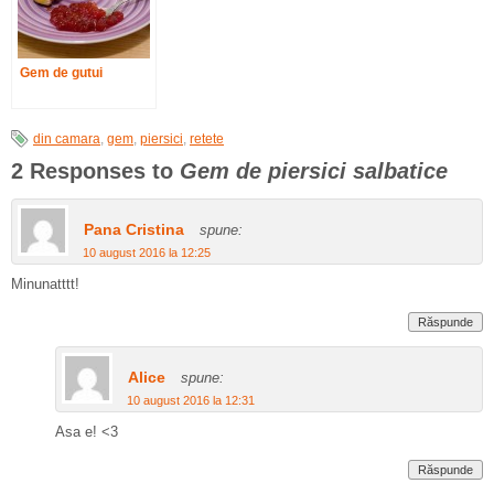
Gem de gutui
din camara
,
gem
,
piersici
,
retete
2 Responses to
Gem de piersici salbatice
Pana Cristina
spune:
10 august 2016 la 12:25
Minunatttt!
Răspunde
Alice
spune:
10 august 2016 la 12:31
Asa e! <3
Răspunde