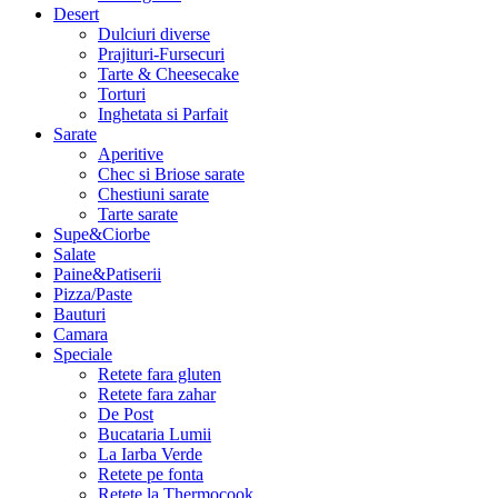
Desert
Dulciuri diverse
Prajituri-Fursecuri
Tarte & Cheesecake
Torturi
Inghetata si Parfait
Sarate
Aperitive
Chec si Briose sarate
Chestiuni sarate
Tarte sarate
Supe&Ciorbe
Salate
Paine&Patiserii
Pizza/Paste
Bauturi
Camara
Speciale
Retete fara gluten
Retete fara zahar
De Post
Bucataria Lumii
La Iarba Verde
Retete pe fonta
Retete la Thermocook