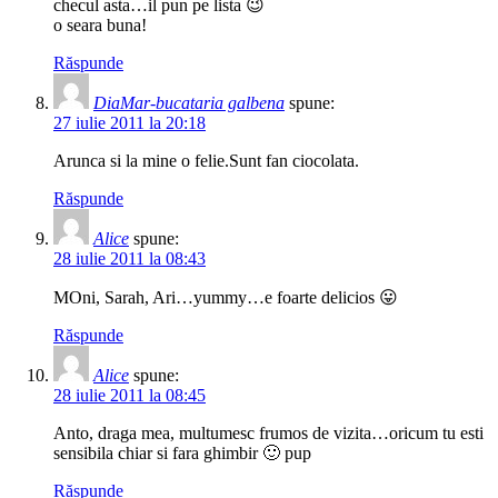
checul asta…il pun pe lista 😉
o seara buna!
Răspunde
DiaMar-bucataria galbena
spune:
27 iulie 2011 la 20:18
Arunca si la mine o felie.Sunt fan ciocolata.
Răspunde
Alice
spune:
28 iulie 2011 la 08:43
MOni, Sarah, Ari…yummy…e foarte delicios 😛
Răspunde
Alice
spune:
28 iulie 2011 la 08:45
Anto, draga mea, multumesc frumos de vizita…oricum tu esti
sensibila chiar si fara ghimbir 🙂 pup
Răspunde