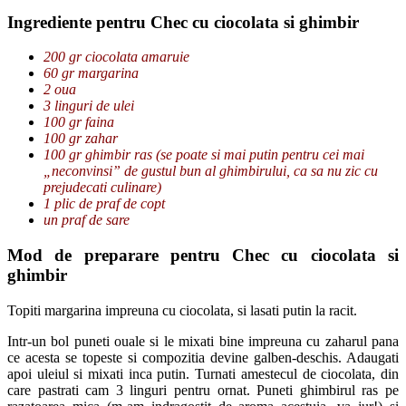
I
ngrediente pentru Chec cu ciocolata si ghimbir
200 gr ciocolata amaruie
60 gr margarina
2 oua
3 linguri de ulei
100 gr faina
100 gr zahar
100 gr ghimbir ras (se poate si mai putin pentru cei mai
„neconvinsi” de gustul bun al ghimbirului, ca sa nu zic cu
prejudecati culinare)
1 plic de praf de copt
un praf de sare
Mod de preparare pentru Chec cu ciocolata si
ghimbir
Topiti margarina impreuna cu ciocolata, si lasati putin la racit.
Intr-un bol puneti ouale si le mixati bine impreuna cu zaharul pana
ce acesta se topeste si compozitia devine galben-deschis. Adaugati
apoi uleiul si mixati inca putin. Turnati amestecul de ciocolata, din
care pastrati cam 3 linguri pentru ornat. Puneti ghimbirul ras pe