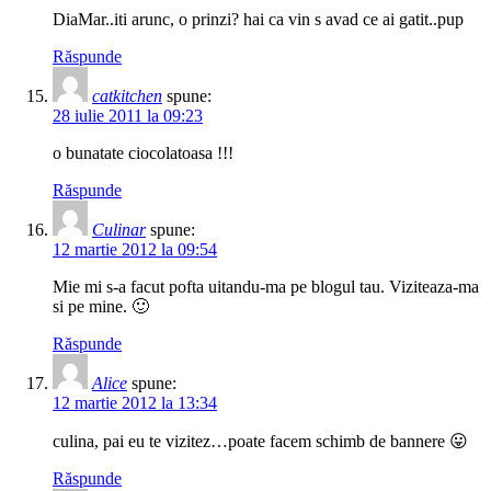
DiaMar..iti arunc, o prinzi? hai ca vin s avad ce ai gatit..pup
Răspunde
catkitchen
spune:
28 iulie 2011 la 09:23
o bunatate ciocolatoasa !!!
Răspunde
Culinar
spune:
12 martie 2012 la 09:54
Mie mi s-a facut pofta uitandu-ma pe blogul tau. Viziteaza-ma
si pe mine. 🙂
Răspunde
Alice
spune:
12 martie 2012 la 13:34
culina, pai eu te vizitez…poate facem schimb de bannere 😛
Răspunde