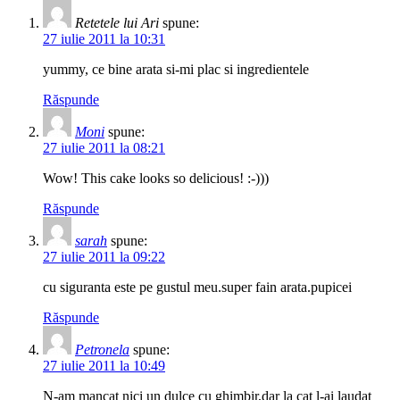
Retetele lui Ari
spune:
27 iulie 2011 la 10:31
yummy, ce bine arata si-mi plac si ingredientele
Răspunde
Moni
spune:
27 iulie 2011 la 08:21
Wow! This cake looks so delicious! :-)))
Răspunde
sarah
spune:
27 iulie 2011 la 09:22
cu siguranta este pe gustul meu.super fain arata.pupicei
Răspunde
Petronela
spune:
27 iulie 2011 la 10:49
N-am mancat nici un dulce cu ghimbir,dar la cat l-ai laudat