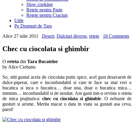
Slow cooking
Retete pentru Paste
Retete pentru Craciun
Utile
Pe Drumuri de Tara
Alice
27 iulie 2011
Desert
,
Dulciuri diverse
,
retete
18 Comments
Chec cu ciocolata si ghimbir
O
reteta
din
Tara Bucatelor
by Alice Ciobanu
So, stiti gustul acela de ciocolata putin spice, acel gust desavarsit de
dulce-piperat, care e inconfundabil si care te face sa mai vrei o
bucatica si inca o bucatica… doar una, doar o bucatica mica…
mmmm… inconfundabil si de neuitat. Am gasit intr-o revista o reteta
de mica prajiturica:
chec cu ciocolata si ghimbir
. O nebunie de
gusturi si arome. Merita macar o data in viata sa gustati asa ceva,
parol!