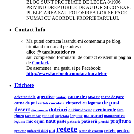
BLOG SUNT PROTEJATE DE LEGEA 8/1996
PRIVIND DREPTURILE DE AUTOR SI CONEXE.
PUBLICAREA SAU FOLOSIREA LOR SE FACE
NUMAI CU ACORDUL PROPRIETARULUI.
Contact Info
Ma puteti contacta lasandu-mi comentariu pe blog,
trimitand un e-mail pe adresa
alice @ tarabucatelor.ro
sau completand formularul de contact existent in pagina
de
Contact.
De asemenea, ma gasiti si pe Facebook:
http://www.facebook.com/tarabucatelor
Etichete
aperitive
carne de pasare
advertoriale
carne de porc
bauturi
de post
ciuperci
carne de pui
cu legume
ciocolata
cartofi
desert
dulciuri
evenimente
din camara
dulciuri diverse
fara
legume
mancaruri
ganduri
mancaruri cu
gluten
fara zahar
inghetata
naut
prajitura
mic dejun
patiserii
paste
legume
patiserie
piersici
retete
retete pentru
pui
pufosenii dulci
proiecte
retete de craciun