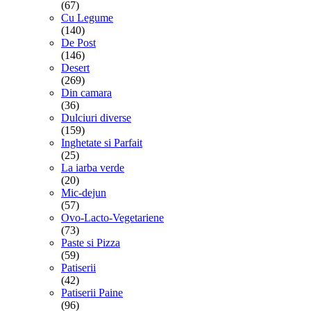
(67)
Cu Legume
(140)
De Post
(146)
Desert
(269)
Din camara
(36)
Dulciuri diverse
(159)
Inghetate si Parfait
(25)
La iarba verde
(20)
Mic-dejun
(57)
Ovo-Lacto-Vegetariene
(73)
Paste si Pizza
(59)
Patiserii
(42)
Patiserii Paine
(96)