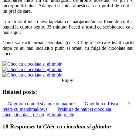
razatoarea mica (m-am indragostit de aroma acestuia, va jur!) si
incorporati-l bine. Adaugati si faina amestecata cu praful de copt si
un praf de sare.
Turnati totul intr-o tava tapetata cu margarina/unt si foaie de copt si
bagati la cuptor pentru 35 minute. Faceti si testul cu scobitoarea ca e
mai sigur.
Cand s-a racit turnati ciocolata (cele 3 linguri pe care le-ati oprit)
dupa ce ati mai incalzit-o putin si ornati cu fulgi de ciocolata sau
cocos.
Enjoy!
Related posts:
Guguluf cu nuci si alune de padure
Guguluf cu frisca
3
retete cu marshmallows
Prajitura de naut si ciocolata
chec
,
ciocolata
,
desert
,
ghimbir
,
retete
18 Responses to
Chec cu ciocolata si ghimbir