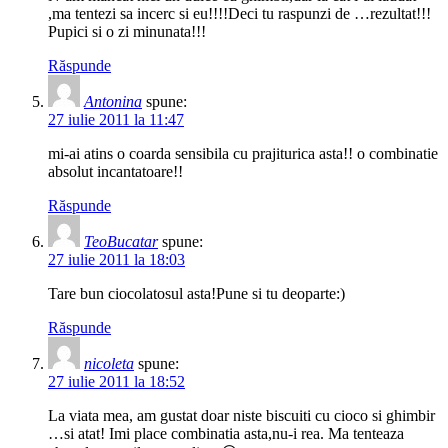
,ma tentezi sa incerc si eu!!!!Deci tu raspunzi de …rezultat!!!
Pupici si o zi minunata!!!
Răspunde
Antonina
spune:
27 iulie 2011 la 11:47
mi-ai atins o coarda sensibila cu prajiturica asta!! o combinatie
absolut incantatoare!!
Răspunde
TeoBucatar
spune:
27 iulie 2011 la 18:03
Tare bun ciocolatosul asta!Pune si tu deoparte:)
Răspunde
nicoleta
spune:
27 iulie 2011 la 18:52
La viata mea, am gustat doar niste biscuiti cu cioco si ghimbir
…si atat! Imi place combinatia asta,nu-i rea. Ma tenteaza