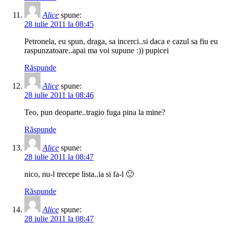
Alice
spune:
28 iulie 2011 la 08:45
Petronela, eu spun, draga, sa incerci..si daca e cazul sa fiu eu
raspunzatoare..apai ma voi supune :)) pupicei
Răspunde
Alice
spune:
28 iulie 2011 la 08:46
Teo, pun deoparte..tragio fuga pina la mine?
Răspunde
Alice
spune:
28 iulie 2011 la 08:47
nico, nu-l trecepe lista..ia si fa-l 🙂
Răspunde
Alice
spune:
28 iulie 2011 la 08:47