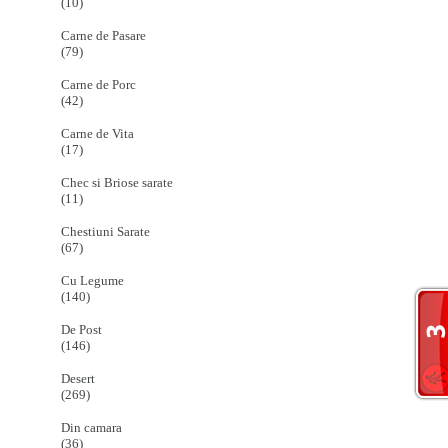
(10)
Carne de Pasare
(79)
Carne de Porc
(42)
Carne de Vita
(17)
Chec si Briose sarate
(11)
Chestiuni Sarate
(67)
Cu Legume
(140)
De Post
(146)
Desert
(269)
Din camara
(36)