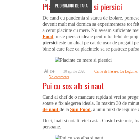
Placinte cu mere si piersici
PE DRUMURI DE TARA
De cand cu pandemia si starea de izolare, pornesc
devenit mult mai dornica sa experimenteze tot felul 
a cerut placinte cu mere. Nu aveam suficiente me
Food
, niste piersici ideale pentru tot felul de praj
piersici
este un aluat pe cat de usor de pregatit pe
bine si care face ca placintele sa se pastreze pufo
Alice
30 aprilie 2020
Carne de Pasare
,
Cu Legume
,
No comments
Pui cu sos alb si naut
Cand ai chef de o mancare rapida si vrei sa prega
sotate e fix alegerea ideala. In maxim 30 de minut
de naut
de la
Sun Food
, a unui mixt de legume c
Deci, luati si notati reteta asta. Costul este mic, f
persoane.