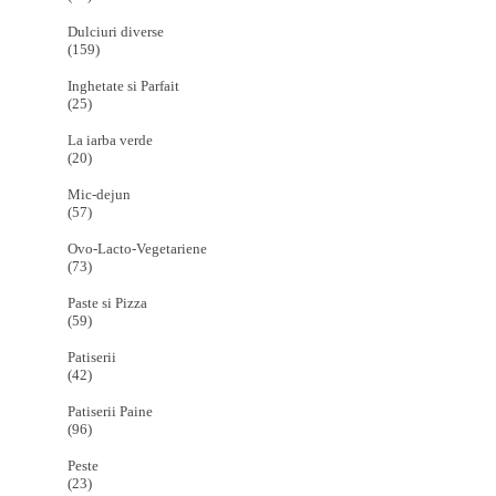
Dulciuri diverse
(159)
Inghetate si Parfait
(25)
La iarba verde
(20)
Mic-dejun
(57)
Ovo-Lacto-Vegetariene
(73)
Paste si Pizza
(59)
Patiserii
(42)
Patiserii Paine
(96)
Peste
(23)