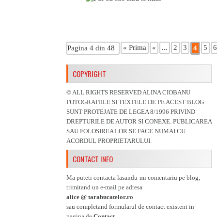
« Prima
«
...
2
3
5
6
Pagina 4 din 48
4
COPYRIGHT
© ALL RIGHTS RESERVED ALINA CIOBANU
FOTOGRAFIILE SI TEXTELE DE PE ACEST BLOG
SUNT PROTEJATE DE LEGEA 8/1996 PRIVIND
DREPTURILE DE AUTOR SI CONEXE. PUBLICAREA
SAU FOLOSIREA LOR SE FACE NUMAI CU
ACORDUL PROPRIETARULUI.
CONTACT INFO
Ma puteti contacta lasandu-mi comentariu pe blog,
trimitand un e-mail pe adresa
alice @ tarabucatelor.ro
sau completand formularul de contact existent in
pagina de
Contact.