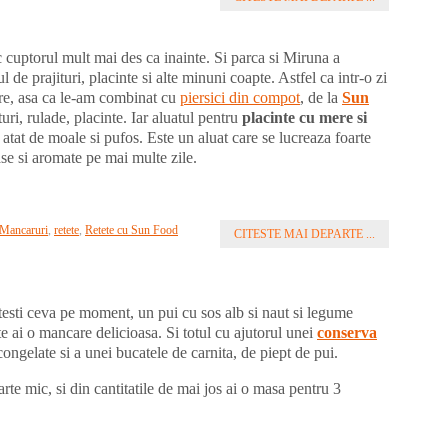
 cuptorul mult mai des ca inainte. Si parca si Miruna a
de prajituri, placinte si alte minuni coapte. Astfel ca intr-o zi
re, asa ca le-am combinat cu
piersici din compot
, de la
Sun
ituri, rulade, placinte. Iar aluatul pentru
placinte cu mere si
 atat de moale si pufos. Este un aluat care se lucreaza foarte
ase si aromate pe mai multe zile.
Mancaruri
,
retete
,
Retete cu Sun Food
CITESTE MAI DEPARTE ...
testi ceva pe moment, un pui cu sos alb si naut si legume
e ai o mancare delicioasa. Si totul cu ajutorul unei
conserva
ongelate si a unei bucatele de carnita, de piept de pui.
oarte mic, si din cantitatile de mai jos ai o masa pentru 3