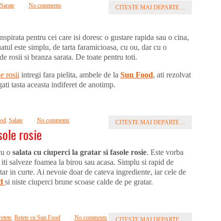
 Sarate
No comments
CITESTE MAI DEPARTE ...
nspirata pentru cei care isi doresc o gustare rapida sau o cina,
tul este simplu, de tarta faramicioasa, cu ou, dar cu o
 rosii si branza sarata. De toate pentru toti.
e rosii
intregi fara pielita, ambele de la
Sun Food
, ati rezolvat
gati tasta aceasta indiferet de anotimp.
ood
,
Salate
No comments
CITESTE MAI DEPARTE ...
sole rosie
cu o
salata cu ciuperci la gratar si fasole rosie
. Este vorba
a iti salveze foamea la birou sau acasa. Simplu si rapid de
atar in curte. Ai nevoie doar de cateva ingrediente, iar cele de
d
si niste ciuperci brune scoase calde de pe gratar.
retete
,
Retete cu Sun Food
No comments
CITESTE MAI DEPARTE ...