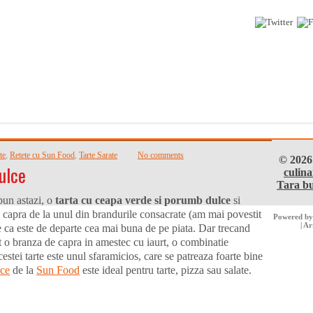
te
,
Retete cu Sun Food
,
Tarte Sarate
No comments
© 202
ulce
culina
Tara bu
pun astazi, o
tarta cu ceapa verde si porumb dulce
si
 capra de la unul din brandurile consacrate (am mai povestit
Powered b
| A
e ca este de departe cea mai buna de pe piata. Dar trecand
t o branza de capra in amestec cu iaurt, o combinatie
estei tarte este unul sfaramicios, care se patreaza foarte bine
ce
de la
Sun Food
este ideal pentru tarte, pizza sau salate.