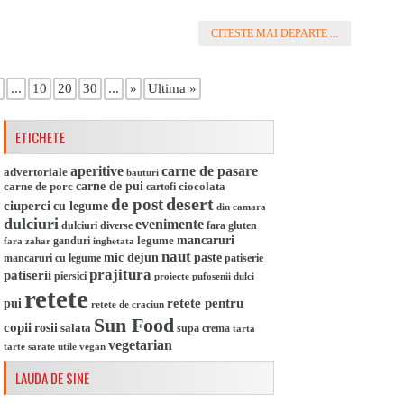
CITESTE MAI DEPARTE ...
...
10
20
30
...
»
Ultima »
ETICHETE
aperitive
carne de pasare
advertoriale
bauturi
carne de pui
carne de porc
ciocolata
cartofi
desert
de post
ciuperci
cu legume
din camara
dulciuri
evenimente
dulciuri diverse
fara gluten
legume
mancaruri
ganduri
fara zahar
inghetata
naut
mic dejun
paste
mancaruri cu legume
patiserie
prajitura
patiserii
piersici
pufosenii dulci
proiecte
retete
retete pentru
pui
retete de craciun
Sun Food
copii
rosii
salata
supa crema
tarta
vegetarian
utile
vegan
tarte sarate
LAUDA DE SINE