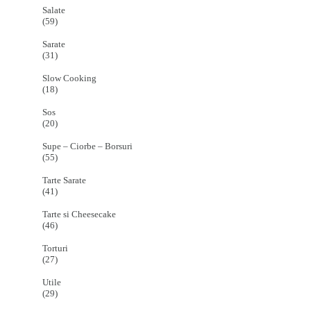
Salate
(59)
Sarate
(31)
Slow Cooking
(18)
Sos
(20)
Supe – Ciorbe – Borsuri
(55)
Tarte Sarate
(41)
Tarte si Cheesecake
(46)
Torturi
(27)
Utile
(29)