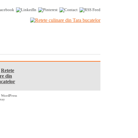
6
Retete
re din
catelor
y
WordPress
rray