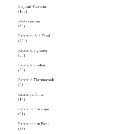
Prajituri-Fursecuri
(105)
retete craciun
(60)
Retete cu Sun Food
(254)
Retete fara gluten
(33)
Retete fara zahar
(28)
Retete la Thermocook
(4)
Retete pe Fonta
(14)
Retete pentru copii
(91)
Retete pentru Paste
(33)