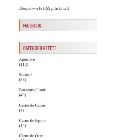
Abonati-va la RSS prin Email
FACEBOOK
CATEGORII RETETE
Aperitive
(118)
Bauturi
(33)
Bucataria Lumii
(49)
Carne de Capra
(4)
Carne de Iepure
(14)
Carne de Oaie