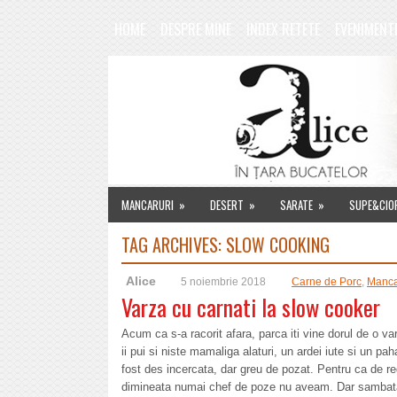
HOME
DESPRE MINE
INDEX RETETE
EVENIMENT
MANCARURI
»
DESERT
»
SARATE
»
SUPE&CIO
TAG ARCHIVES:
SLOW COOKING
Alice
5 noiembrie 2018
Carne de Porc
,
Manca
Varza cu carnati la slow cooker
Acum ca s-a racorit afara, parca iti vine dorul de o v
ii pui si niste mamaliga alaturi, un ardei iute si un 
fost des incercata, dar greu de pozat. Pentru ca de r
dimineata numai chef de poze nu aveam. Dar sambata