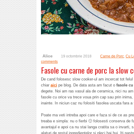
Alice
19 octombrie 2018
Carne de Porc
,
Cu 
comments
Fasole cu carne de porc la slow 
De cand folosesc slow cooker-ul am incercat tot felul 
chiar
aici
pe blog. De data asta am facut o
fasole cu
degete. Noi am ras vasul ala de ceramica, nici nu a
fasole cu orice va trece voua prin cap sau prin inima, c
inainte. In niciun caz nu folositi fasolea uscata fara a fi
Poate ma veti intreba apoi care e faza si de ce as prep
treaba e simpla: nu o fierbi 🙂 folosesti conserva de 
avantajul e apoi ca nu stai langa cratita sa o invarti,
alaturi de restul ingredientelor si pleci hai hui. Iti p