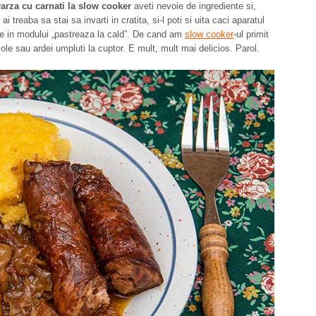
varza cu carnati la slow cooker
aveti nevoie de ingrediente si,
treaba sa stai sa invarti in cratita, si-l poti si uita caci aparatul
ece in modului „pastreaza la cald”. De cand am
slow cooker
-ul primit
le sau ardei umpluti la cuptor. E mult, mult mai delicios. Parol.