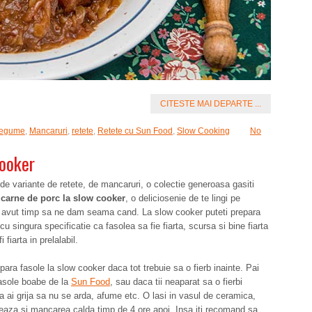
CITESTE MAI DEPARTE ...
Legume
,
Mancaruri
,
retete
,
Retete cu Sun Food
,
Slow Cooking
No
cooker
de variante de retete, de mancaruri, o colectie generoasa gasiti
 carne de porc la slow cooker
, o deliciosenie de te lingi pe
m avut timp sa ne dam seama cand. La slow cooker puteti prepara
u singura specificatie ca fasolea sa fie fiarta, scursa si bine fiarta
 fiarta in prelalabil.
ara fasole la slow cooker daca tot trebuie sa o fierb inainte. Pai
fasole boabe de la
Sun Food
, sau daca tii neaparat sa o fierbi
 sa ai grija sa nu se arda, afume etc. O lasi in vasul de ceramica,
astreaza si mancarea calda timp de 4 ore apoi. Insa iti recomand sa