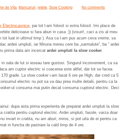
ne de Vita
,
Mancaruri
,
retete
,
Slow Cooking
No comments
r Electrocasnice
, pai tot l-am folosit si extra folosit. Imi place de
bite delicioase si fara aburi in casa :)) (visuri!, caci a zis al meu
 tot luat in ultimul timp ). Asa ca l-am pus acum ceva vreme, sa
lac ardeii umpluti, iar Miruna mereu cere ba „sarmalute”, ba ” ardei
tru prima data am incercat
ardei umpluti la slow cooker
.
n oala de lut si ieseau tare gustosi. Singurul inconvenient, ca sa
aca am cuptor electric si coacerea este altfel, dar tot se facea
la 170 grade. La slow cooker i-am lasat 6 ore pe High, dar cred ca 5
e consumul electric nu pot sa va dau prea multe detalii, pentru ca la
w cooker-ul consuma mai putin decat consuma cuptorul electric. Deci
ainui: dupa asta prima experienta de preparat ardei umpluti la slow
ta cratita pentru cuptorul electric. Ardei umpluti, fasole, varza doar
nu invart in cratita, nu am aburi, miros, si pot uita de ei pentru ca
mat in functia de pastrare la cald timp de 4 ore.