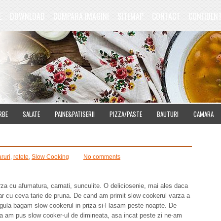
E
DOWNLOAD
CUMPARA IMAGINI
SITEMAP
CONTACT
CONFIDENT
RBE
SALATE
PAINE&PATISERII
PIZZA/PASTE
BAUTURI
CAMARA
ruri
,
retete
,
Slow Cooking
No comments
arza cu afumatura, carnati, sunculite. O deliciosenie, mai ales daca
pahar cu ceva tarie de pruna. De cand am primit slow cookerul varza a
egula bagam slow cookerul in priza si-l lasam peste noapte. De
 am pus slow cooker-ul de dimineata, asa incat peste zi ne-am