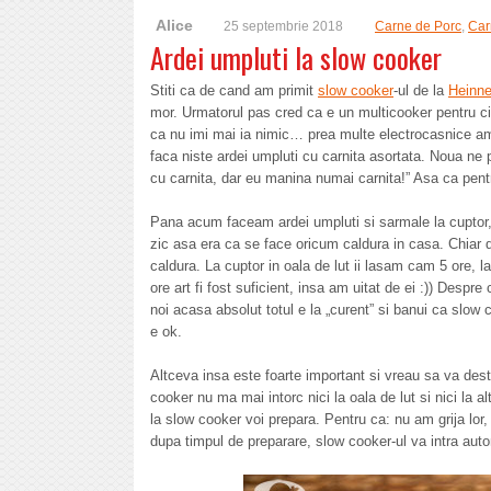
Alice
25 septembrie 2018
Carne de Porc
,
Car
Ardei umpluti la slow cooker
Stiti ca de cand am primit
slow cooker
-ul de la
Heinne
mor. Urmatorul pas cred ca e un multicooker pentru cior
ca nu imi mai ia nimic… prea multe electrocasnice am
faca niste ardei umpluti cu carnita asortata. Noua ne p
cu carnita, dar eu manina numai carnita!” Asa ca pen
Pana acum faceam ardei umpluti si sarmale la cuptor, i
zic asa era ca se face oricum caldura in casa. Chiar d
caldura. La cuptor in oala de lut ii lasam cam 5 ore, 
ore art fi fost suficient, insa am uitat de ei :)) Despr
noi acasa absolut totul e la „curent” si banui ca slo
e ok.
Altceva insa este foarte important si vreau sa va dest
cooker nu ma mai intorc nici la oala de lut si nici la al
la slow cooker voi prepara. Pentru ca: nu am grija lor, 
dupa timpul de preparare, slow cooker-ul va intra auto