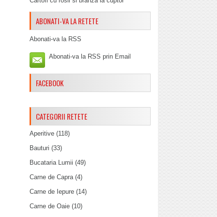
Cartofi cu rosii si branza la cuptor
ABONATI-VA LA RETETE
Abonati-va la RSS
Abonati-va la RSS prin Email
FACEBOOK
CATEGORII RETETE
Aperitive
(118)
Bauturi
(33)
Bucataria Lumii
(49)
Carne de Capra
(4)
Carne de Iepure
(14)
Carne de Oaie
(10)