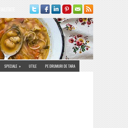
IALITATE
SPECIALE
»
UTILE
PE DRUMURI DE TARA