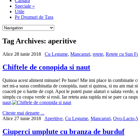
Camara
Speciale
»
Utile
Pe Drumuri de Tara
Tag Archives:
aperitive
Alice
28 iunie 2018
Cu Legume
,
Mancaruri
,
retete
,
Retete cu Sun F
Chiftele de conopida si naut
Quinoa acest aliment minune! Pe bune! Mie imi place in combinatie cu c
net mi-a suras combinatia de conopida, naut si quinoa, si nu am mai 
coaceti pe o hartie de copt. Apoi le puteti pune alaturi o salata verde, 
simplu cu ceapa verde si rosii. Iar reteta asta rapida mi se pare ca ras
naut
.
Citeste mai departe ...
Alice
27 iunie 2018
Aperitive
,
Cu Legume
,
Mancaruri
,
Ovo-Lacto-V
Ciuperci umplute cu branza de burduf