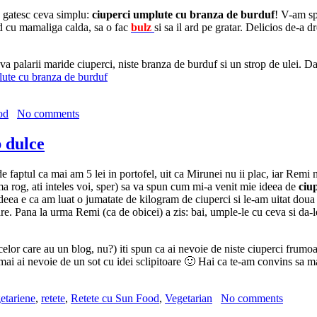
a gatesc ceva simplu:
ciuperci umplute cu branza de burduf
! V-am sp
ud cu mamaliga calda, sa o fac
bulz
si sa il ard pe gratar. Delicios de-a 
a palarii maride ciuperci, niste branza de burduf si un strop de ulei. D
od
No comments
b dulce
e faptul ca mai am 5 lei in portofel, uit ca Mirunei nu ii plac, iar Remi n
ma rog, ati inteles voi, sper) sa va spun cum mi-a venit mie ideea de
ciu
 ideea e ca am luat o jumatate de kilogram de ciuperci si le-am uitat doua
. Pana la urma Remi (ca de obicei) a zis: bai, umple-le cu ceva si da-le 
l celor care au un blog, nu?) iti spun ca ai nevoie de niste ciuperci frumo
 mai ai nevoie de un sot cu idei sclipitoare 🙂 Hai ca te-am convins sa ma
etariene
,
retete
,
Retete cu Sun Food
,
Vegetarian
No comments