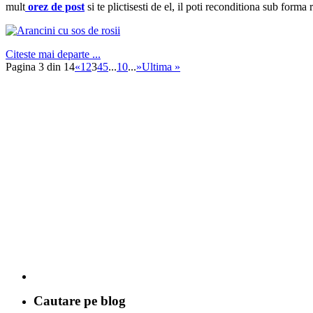
mult
orez de post
si te plictisesti de el, il poti reconditiona sub forma 
Citeste mai departe ...
Pagina 3 din 14
«
1
2
3
4
5
...
10
...
»
Ultima »
Cautare pe blog