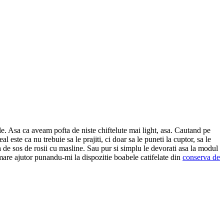
e. Asa ca aveam pofta de niste chiftelute mai light, asa. Cautand pe
deal este ca nu trebuie sa le prajiti, ci doar sa le puneti la cuptor, sa le
sa de sos de rosii cu masline. Sau pur si simplu le devorati asa la modul
mare ajutor punandu-mi la dispozitie boabele catifelate din
conserva de