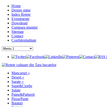
Home
Despre mine
Index Retete
Evenimente
Download
Cumpara imagini
Sitemap
Contact
Confidentialitate
Mancaruri
»
Desert
»
Sarate
»
Supe&Ciorbe
Salate
Paine&Patiserii
Pizza/Paste
Bauturi