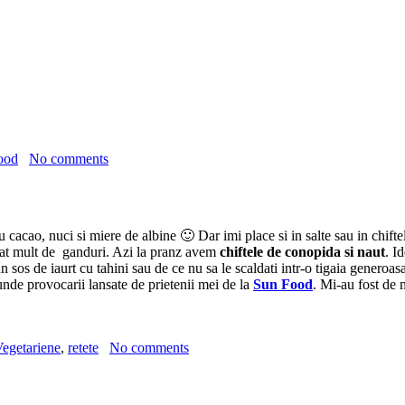
ood
No comments
acao, nuci si miere de albine 🙂 Dar imi place si in salte sau in chiftel
stat mult de ganduri. Azi la pranz avem
chiftele de conopida si naut
. I
un sos de iaurt cu tahini sau de ce nu sa le scaldati intr-o tigaia generoa
punde provocarii lansate de prietenii mei de la
Sun Food
. Mi-au fost de 
egetariene
,
retete
No comments