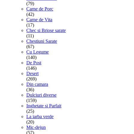
(79)
Carne de Porc
(42)
Carne de Vita
(17)
Chec si Briose sarate
(11)
Chestiuni Sarate
(67)
Cu Legume
(140)
De Post
(146)
Desert
(269)
Din camara
(36)
Dulciuri diverse
(159)
Inghetate si Parfait
(25)
La iarba verde
(20)
Mic-dejun
(57)