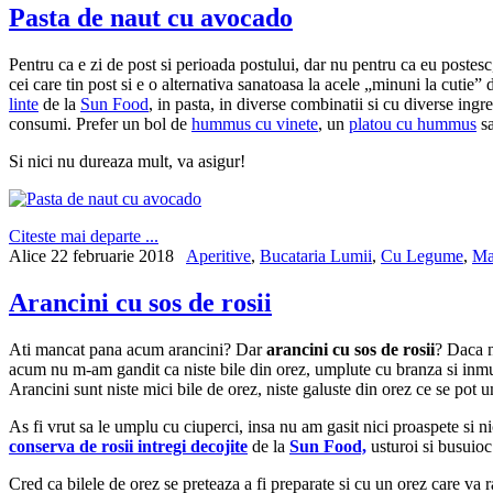
Pasta de naut cu avocado
Pentru ca e zi de post si perioada postului, dar nu pentru ca eu postesc
cei care tin post si e o alternativa sanatoasa la acele „minuni la cuti
linte
de la
Sun Food
, in pasta, in diverse combinatii si cu diverse ingr
consumi. Prefer un bol de
hummus cu vinete
, un
platou cu hummus
sa
Si nici nu dureaza mult, va asigur!
Citeste mai departe ...
Alice
22 februarie 2018
Aperitive
,
Bucataria Lumii
,
Cu Legume
,
Ma
Arancini cu sos de rosii
Ati mancat pana acum arancini? Dar
arancini cu sos de rosii
? Daca n
acum nu m-am gandit ca niste bile din orez, umplute cu branza si inmuia
Arancini sunt niste mici bile de orez, niste galuste din orez ce se pot
As fi vrut sa le umplu cu ciuperci, insa nu am gasit nici proaspete si 
conserva de rosii intregi decojite
de la
Sun Food,
usturoi si busuioc
Cred ca bilele de orez se preteaza a fi preparate si cu un orez care va