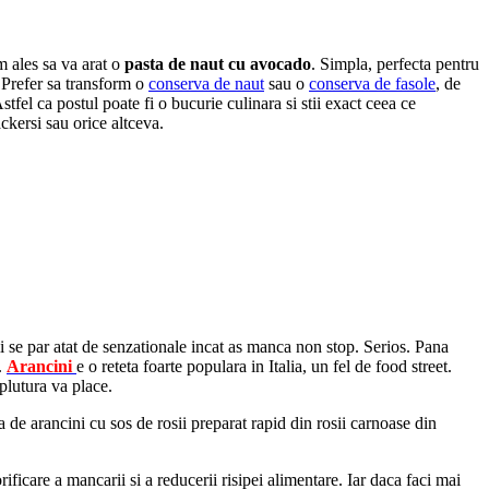
m ales sa va arat o
pasta de naut cu avocado
. Simpla, perfecta pentru
. Prefer sa transform o
conserva de naut
sau o
conserva de fasole
, de
stfel ca postul poate fi o bucurie culinara si stii exact ceea ce
ackersi sau orice altceva.
i se par atat de senzationale incat as manca non stop. Serios. Pana
.
Arancini
e o reteta foarte populara in Italia, un fel de food street.
plutura va place.
de arancini cu sos de rosii preparat rapid din rosii carnoase din
icare a mancarii si a reducerii risipei alimentare. Iar daca faci mai