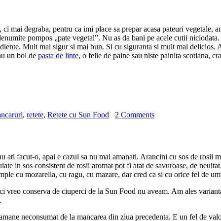
, ci mai degraba, pentru ca imi place sa prepar acasa pateuri vegetale, a
e” denumite pompos „pate vegetal”. Nu as da bani pe acele cutii niciodata
ediente. Mult mai sigur si mai bun. Si cu siguranta si mult mai delicios. A
u un bol de
pasta de linte
, o felie de paine sau niste painita scotiana, cr
ncaruri
,
retete
,
Retete cu Sun Food
2 Comments
u ati facut-o, apai e cazul sa nu mai amanati. Arancini cu sos de rosii m
te in sos consistent de rosii aromat pot fi atat de savuroase, de neuitat
 umple cu mozarella, cu ragu, cu mazare, dar cred ca si cu orice fel de um
nici vreo conserva de ciuperci de la Sun Food nu aveam. Am ales varianta 
.
 ramane neconsumat de la mancarea din ziua precedenta. E un fel de valorif