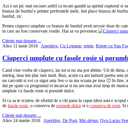
Azi e un pic mai racoare astfel ca m-am gandit sa aprind cuptorul si s
branza de burduf e printre preferatele mele. Imi place branza de burf
burduf, zic
Pentru ciuperci umplute cu branza de burduf aveti nevoie doar de catev
in care au fost conservate rosiile. Hai sa va povestesc.
Citeste mai departe ...
Alice
11 iunie 2018
Aperitive
,
Cu Legume
,
retete
,
Retete cu Sun Fo
Ciuperci umplute cu fasole rosie si porum
Cand vine vorba de ciuperci, las tot si nu ma pot abtine. Uit de dieta, d
inteleg, insa imi plac tare mult. Bun, acum ca am lamurit partea asta (
nu carcotiti si voi ca sigur asta Seo o sa ma scoata pe tusa 🙂 In fine,
dat pe spate cu programul ei incarcat si nu am mai avut timp de mancare
umplute cu fasole rosie si porumb dulce.
Si ca sa te scutesc de efortul de a citi pana la capat (desi asta e scopu
de
fasole rosie
, o conserva de
porumb dulce
si o
conserva de rosii
. Si
Citeste mai departe ...
Alice
24 martie 2018
Aperitive
,
De Post
,
Mic-dejun
,
Ovo-Lacto-Veg