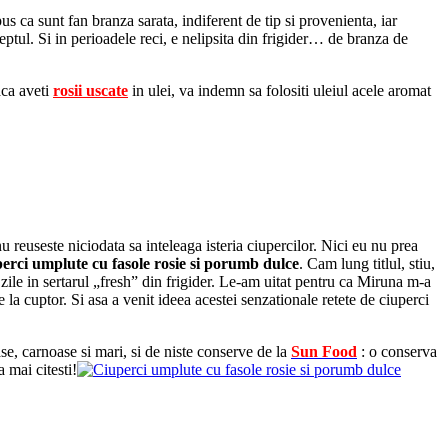
us ca sunt fan branza sarata, indiferent de tip si provenienta, iar
dreptul. Si in perioadele reci, e nelipsita din frigider… de branza de
aca aveti
rosii uscate
in ulei, va indemn sa folositi uleiul acele aromat
u reuseste niciodata sa inteleaga isteria ciupercilor. Nici eu nu prea
perci umplute cu fasole rosie si porumb dulce
. Cam lung titlul, stiu,
 zile in sertarul „fresh” din frigider. Le-am uitat pentru ca Miruna m-a
la cuptor. Si asa a venit ideea acestei senzationale retete de ciuperci
ase, carnoase si mari, si de niste conserve de la
Sun Food
: o conserva
 mai citesti!