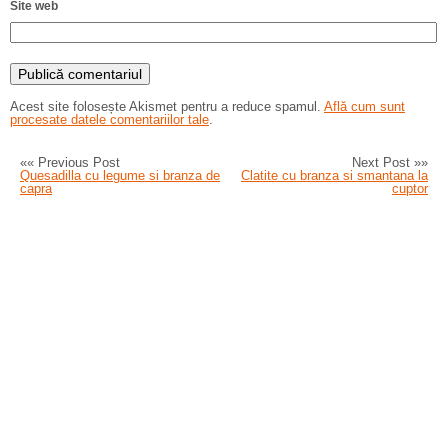
Site web
Acest site folosește Akismet pentru a reduce spamul.
Află cum sunt
procesate datele comentariilor tale
.
«« Previous Post
Next Post »»
Quesadilla cu legume si branza de
Clatite cu branza si smantana la
capra
cuptor