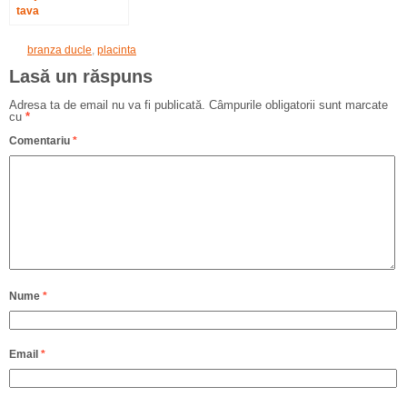
tava
branza ducle
,
placinta
Lasă un răspuns
Adresa ta de email nu va fi publicată.
Câmpurile obligatorii sunt marcate
cu
*
Comentariu
*
Nume
*
Email
*