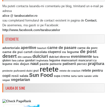
Ma puteti contacta lasandu-mi comentariu pe blog, trimitand un e-mail pe
adresa
alice @ tarabucatelor.ro
sau completand formularul de contact existent in pagina de
Contact.
De asemenea, ma gasiti si pe Facebook:
http://www.facebook.com/tarabucatelor
ETICHETE
aperitive
carne de pasare
advertoriale
carne de porc
bauturi
de post
ciuperci
carne de pui
ciocolata
cu legume
cartofi
desert
dulciuri
evenimente
fara
din camara
dulciuri diverse
mancaruri
legume
gluten
ganduri
mancaruri cu
fara zahar
inghetata
naut
prajitura
mic dejun
paste
patiserii
legume
patiserie
piersici
retete
pui
retete pentru
proiecte
pufosenii dulci
retete de craciun
Sun Food
copii
rosii
salata
supa crema
tarta
tarte sarate
utile
vegetarian
vegan
LAUDA DE SINE