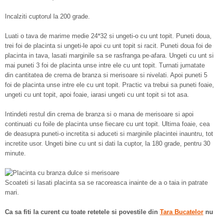
Incalziti cuptorul la 200 grade.
Luati o tava de marime medie 24*32 si ungeti-o cu unt topit. Puneti doua,
trei foi de placinta si ungeti-le apoi cu unt topit si racit. Puneti doua foi de
placinta in tava, lasati marginile sa se rasfranga pe-afara. Ungeti cu unt si
mai puneti 3 foi de placinta unse intre ele cu unt topit. Turnati jumatate
din cantitatea de crema de branza si merisoare si nivelati. Apoi puneti 5
foi de placinta unse intre ele cu unt topit. Practic va trebui sa puneti foaie,
ungeti cu unt topit, apoi foaie, iarasi ungeti cu unt topit si tot asa.
Intindeti restul din crema de branza si o mana de merisoare si apoi
continuati cu foile de placinta unse fiecare cu unt topit. Ultima foaie, cea
de deasupra puneti-o incretita si aduceti si marginile placintei inauntru, tot
incretite usor. Ungeti bine cu unt si dati la cuptor, la 180 grade, pentru 30
minute.
Scoateti si lasati placinta sa se racoreasca inainte de a o taia in patrate
mari.
Ca sa fiti la curent cu toate retetele si povestile din
Tara Bucatelor
nu