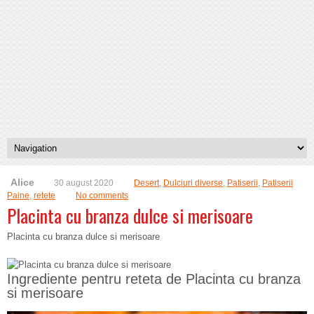
Alice
30 august 2020
Desert
,
Dulciuri diverse
,
Patiserii
,
Patiserii
Paine
,
retete
No comments
Placinta cu branza dulce si merisoare
Placinta cu branza dulce si merisoare
Ingrediente pentru reteta de Placinta cu branza
si merisoare