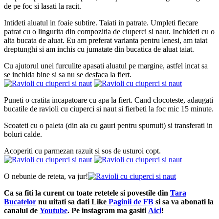
de pe foc si lasati la racit.
Intideti aluatul in foaie subtire. Taiati in patrate. Umpleti fiecare
patrat cu o lingurita din compozitia de ciuperci si naut. Inchideti cu o
alta bucata de aluat. Eu am preferat varianta pentru lenesi, am taiat
dreptunghi si am inchis cu jumatate din bucatica de aluat taiat.
Cu ajutorul unei furculite apasati aluatul pe margine, astfel incat sa
se inchida bine si sa nu se desfaca la fiert.
Puneti o cratita incapatoare cu apa la fiert. Cand clocoteste, adaugati
bucatile de ravioli cu ciuperci si naut si fierbeti la foc mic 15 minute.
Scoateti cu o paleta (din aia cu gauri pentru spumuit) si transferati in
boluri calde.
Acoperiti cu parmezan razuit si sos de usturoi copt.
O nebunie de reteta, va jur!
Ca sa fiti la curent cu toate retetele si povestile din
Tara
Bucatelor
nu uitati sa dati Like
Paginii de FB
si sa va abonati la
canalul de
Youtube
. Pe instagram ma gasiti
Aici
!