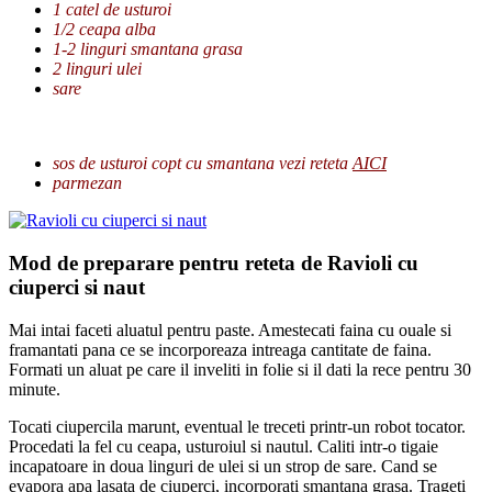
1 catel de usturoi
1/2 ceapa alba
1-2 linguri smantana grasa
2 linguri ulei
sare
sos de usturoi copt cu smantana vezi reteta
AICI
parmezan
Mod de preparare pentru reteta de Ravioli cu
ciuperci si naut
Mai intai faceti aluatul pentru paste. Amestecati faina cu ouale si
framantati pana ce se incorporeaza intreaga cantitate de faina.
Formati un aluat pe care il inveliti in folie si il dati la rece pentru 30
minute.
Tocati ciupercila marunt, eventual le treceti printr-un robot tocator.
Procedati la fel cu ceapa, usturoiul si nautul. Caliti intr-o tigaie
incapatoare in doua linguri de ulei si un strop de sare. Cand se
evapora apa lasata de ciuperci, incorporati smantana grasa. Trageti