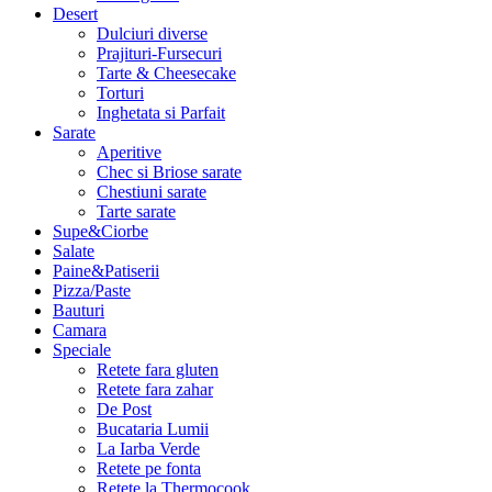
Desert
Dulciuri diverse
Prajituri-Fursecuri
Tarte & Cheesecake
Torturi
Inghetata si Parfait
Sarate
Aperitive
Chec si Briose sarate
Chestiuni sarate
Tarte sarate
Supe&Ciorbe
Salate
Paine&Patiserii
Pizza/Paste
Bauturi
Camara
Speciale
Retete fara gluten
Retete fara zahar
De Post
Bucataria Lumii
La Iarba Verde
Retete pe fonta
Retete la Thermocook