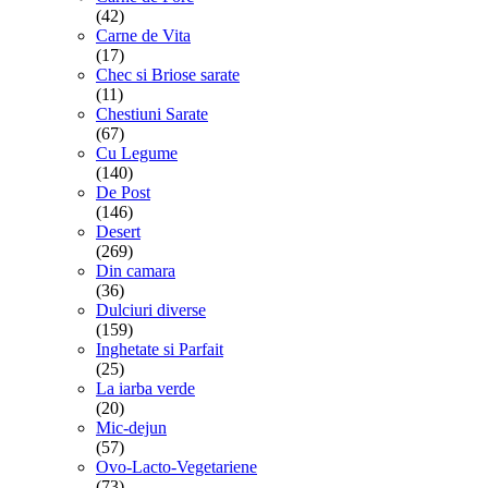
(42)
Carne de Vita
(17)
Chec si Briose sarate
(11)
Chestiuni Sarate
(67)
Cu Legume
(140)
De Post
(146)
Desert
(269)
Din camara
(36)
Dulciuri diverse
(159)
Inghetate si Parfait
(25)
La iarba verde
(20)
Mic-dejun
(57)
Ovo-Lacto-Vegetariene
(73)