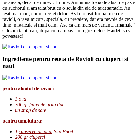
jucareala, decat de mine… In fine. Am intins foaia de aluat de paste
cu sucitorul si am taiat brut cu o scula din aia de taiat saratele. Au
iesit mai mari, dar nu regret deloc. As fi folosit forma mica de
ravioli, o tava micuta, speciala, cu pretaiere, dar era nevoie de ceva
timp, migaleala si mult calm. Asa ca am mers pe varianta „mamaie”
si le-am taiat mari, dupa cum am zis: nu regret deloc. Haideti sa va
povestesc!
Ingrediente pentru reteta de Ravioli cu ciuperci si
naut
pentru aluatul de ravioli
3 oua
300 gr faina de grau dur
un strop de sare
pentru umplutura:
1
conserva de naut
Sun Food
200 gr ciuperci