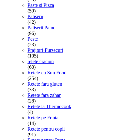
Paste si Pizza
(59)
Patiserii
(42)
Patiserii Paine
(96)
Peste
(23)
Prajituri-Fursecuri
(105)
retete craciun
(60)
Retete cu Sun Food
(254)
Retete fara gluten
(33)
Retete fara zahar
(28)
Retete la Thermocook
(4)
Retete pe Fonta
(14)
Retete pentru copii
(91)