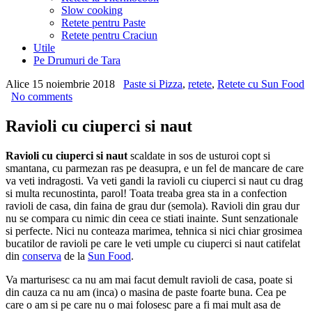
Slow cooking
Retete pentru Paste
Retete pentru Craciun
Utile
Pe Drumuri de Tara
Alice
15 noiembrie 2018
Paste si Pizza
,
retete
,
Retete cu Sun Food
No comments
Ravioli cu ciuperci si naut
Ravioli cu ciuperci si naut
scaldate in sos de usturoi copt si
smantana, cu parmezan ras pe deasupra, e un fel de mancare de care
va veti indragosti. Va veti gandi la ravioli cu ciuperci si naut cu drag
si multa recunostinta, parol! Toata treaba grea sta in a confection
ravioli de casa, din faina de grau dur (semola). Ravioli din grau dur
nu se compara cu nimic din ceea ce stiati inainte. Sunt senzationale
si perfecte. Nici nu conteaza marimea, tehnica si nici chiar grosimea
bucatilor de ravioli pe care le veti umple cu ciuperci si naut catifelat
din
conserva
de la
Sun Food
.
Va marturisesc ca nu am mai facut demult ravioli de casa, poate si
din cauza ca nu am (inca) o masina de paste foarte buna. Cea pe
care o am si pe care nu o mai folosesc pare a fi mai mult asa de