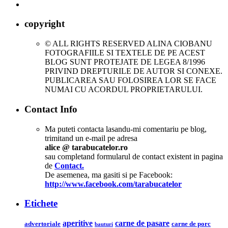
copyright
© ALL RIGHTS RESERVED ALINA CIOBANU
FOTOGRAFIILE SI TEXTELE DE PE ACEST
BLOG SUNT PROTEJATE DE LEGEA 8/1996
PRIVIND DREPTURILE DE AUTOR SI CONEXE.
PUBLICAREA SAU FOLOSIREA LOR SE FACE
NUMAI CU ACORDUL PROPRIETARULUI.
Contact Info
Ma puteti contacta lasandu-mi comentariu pe blog,
trimitand un e-mail pe adresa
alice @ tarabucatelor.ro
sau completand formularul de contact existent in pagina
de
Contact.
De asemenea, ma gasiti si pe Facebook:
http://www.facebook.com/tarabucatelor
Etichete
aperitive
carne de pasare
advertoriale
carne de porc
bauturi