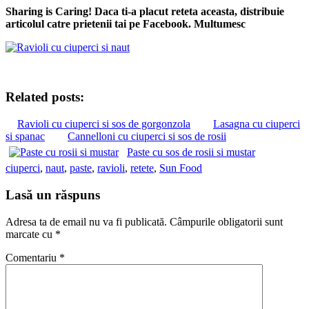
Sharing is Caring! Daca ti-a placut reteta aceasta, distribuie
articolul catre prietenii tai pe Facebook. Multumesc
Related posts:
Ravioli cu ciuperci si sos de gorgonzola
Lasagna cu ciuperci
si spanac
Cannelloni cu ciuperci si sos de rosii
Paste cu sos de rosii si mustar
ciuperci
,
naut
,
paste
,
ravioli
,
retete
,
Sun Food
Lasă un răspuns
Adresa ta de email nu va fi publicată.
Câmpurile obligatorii sunt
marcate cu
*
Comentariu
*