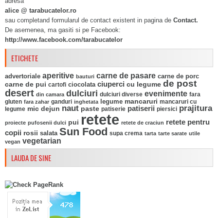
adresa
alice @ tarabucatelor.ro
sau completand formularul de contact existent in pagina de
Contact.
De asemenea, ma gasiti si pe Facebook:
http://www.facebook.com/tarabucatelor
ETICHETE
aperitive
carne de pasare
advertoriale
carne de porc
bauturi
de post
ciuperci
carne de pui
ciocolata
cu legume
cartofi
desert
dulciuri
evenimente
fara
din camara
dulciuri diverse
mancaruri
legume
gluten
ganduri
mancaruri cu
fara zahar
inghetata
naut
prajitura
mic dejun
paste
patiserii
legume
patiserie
piersici
retete
pui
retete pentru
proiecte
pufosenii dulci
retete de craciun
Sun Food
copii
rosii
salata
supa crema
tarta
tarte sarate
utile
vegetarian
vegan
LAUDA DE SINE