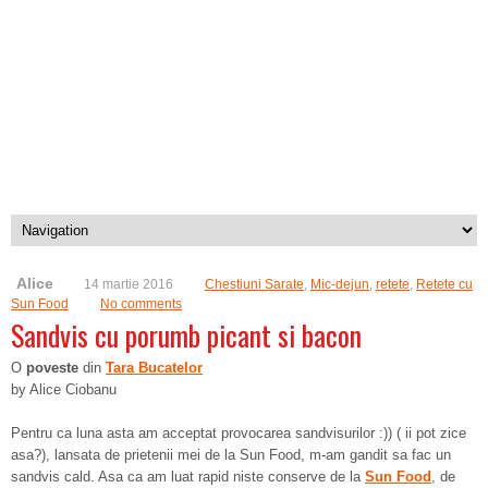
Alice
14 martie 2016
Chestiuni Sarate
,
Mic-dejun
,
retete
,
Retete cu
Sun Food
No comments
Sandvis cu porumb picant si bacon
O
poveste
din
Tara Bucatelor
by Alice Ciobanu
Pentru ca luna asta am acceptat provocarea sandvisurilor :)) ( ii pot zice
asa?), lansata de prietenii mei de la Sun Food, m-am gandit sa fac un
sandvis cald. Asa ca am luat rapid niste conserve de la
Sun Food
, de