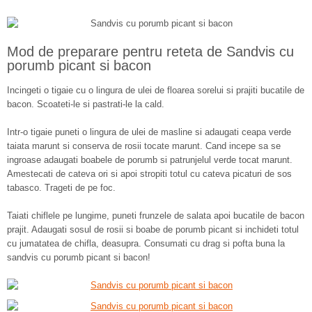
Mod de preparare pentru reteta de Sandvis cu
porumb picant si bacon
Incingeti o tigaie cu o lingura de ulei de floarea sorelui si prajiti bucatile de
bacon. Scoateti-le si pastrati-le la cald.
Intr-o tigaie puneti o lingura de ulei de masline si adaugati ceapa verde
taiata marunt si conserva de rosii tocate marunt. Cand incepe sa se
ingroase adaugati boabele de porumb si patrunjelul verde tocat marunt.
Amestecati de cateva ori si apoi stropiti totul cu cateva picaturi de sos
tabasco. Trageti de pe foc.
Taiati chiflele pe lungime, puneti frunzele de salata apoi bucatile de bacon
prajit. Adaugati sosul de rosii si boabe de porumb picant si inchideti totul
cu jumatatea de chifla, deasupra. Consumati cu drag si pofta buna la
sandvis cu porumb picant si bacon!