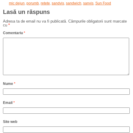
mic dejun
,
porumb
,
retete
,
sandvis
,
sandwich
,
sanvis
,
Sun Food
Lasă un răspuns
Adresa ta de email nu va fi publicată.
Câmpurile obligatorii sunt marcate
cu
*
Comentariu
*
Nume
*
Email
*
Site web