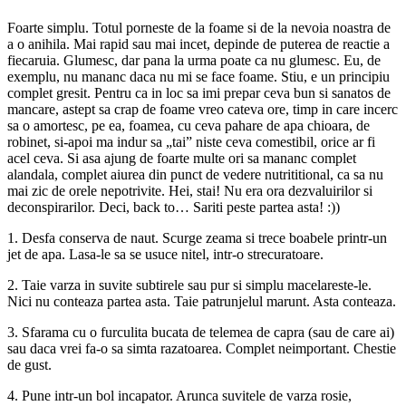
Foarte simplu. Totul porneste de la foame si de la nevoia noastra de
a o anihila. Mai rapid sau mai incet, depinde de puterea de reactie a
fiecaruia. Glumesc, dar pana la urma poate ca nu glumesc. Eu, de
exemplu, nu mananc daca nu mi se face foame. Stiu, e un principiu
complet gresit. Pentru ca in loc sa imi prepar ceva bun si sanatos de
mancare, astept sa crap de foame vreo cateva ore, timp in care incerc
sa o amortesc, pe ea, foamea, cu ceva pahare de apa chioara, de
robinet, si-apoi ma indur sa „tai” niste ceva comestibil, orice ar fi
acel ceva. Si asa ajung de foarte multe ori sa mananc complet
alandala, complet aiurea din punct de vedere nutrititional, ca sa nu
mai zic de orele nepotrivite. Hei, stai! Nu era ora dezvaluirilor si
deconspirarilor. Deci, back to… Sariti peste partea asta! :))
1. Desfa conserva de naut. Scurge zeama si trece boabele printr-un
jet de apa. Lasa-le sa se usuce nitel, intr-o strecuratoare.
2. Taie varza in suvite subtirele sau pur si simplu macelareste-le.
Nici nu conteaza partea asta. Taie patrunjelul marunt. Asta conteaza.
3. Sfarama cu o furculita bucata de telemea de capra (sau de care ai)
sau daca vrei fa-o sa simta razatoarea. Complet neimportant. Chestie
de gust.
4. Pune intr-un bol incapator. Arunca suvitele de varza rosie,