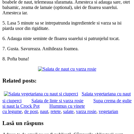
boabele de naut, telemeaua sfaramata. Amesteca si adauga sare, otet
balsamic, zeama de lamaie (optional), ulei de floarea soarelui.
Amesteca iar.
5. Lasa 5 minute sa se intrepatrunda ingredientele si varza sa isi
piarda usor din rigiditate.
6. Adauga niste seminte de floarea soarelui si patrunjelul tocat.
7. Gusta. Savureaza. Anihileaza foamea.
8. Pofta buna!
Related posts:
Salata vegetariana cu naut
si ciuperci
Salata de linte si varza rosie
Supa crema de gulie
si naut la Crock Pot
Hummus cu vinete
cu legume
,
de post
,
naut
,
retete
,
salate
,
varza rosie
,
vegetarian
Lasă un răspuns