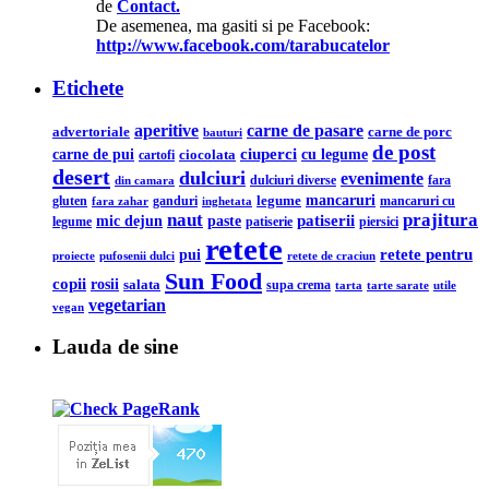
de
Contact.
De asemenea, ma gasiti si pe Facebook:
http://www.facebook.com/tarabucatelor
Etichete
aperitive
carne de pasare
advertoriale
carne de porc
bauturi
de post
ciuperci
carne de pui
cu legume
ciocolata
cartofi
desert
dulciuri
evenimente
din camara
dulciuri diverse
fara
legume
mancaruri
ganduri
mancaruri cu
gluten
fara zahar
inghetata
naut
prajitura
mic dejun
patiserii
paste
legume
patiserie
piersici
retete
retete pentru
pui
pufosenii dulci
proiecte
retete de craciun
Sun Food
copii
rosii
salata
supa crema
tarta
utile
tarte sarate
vegetarian
vegan
Lauda de sine