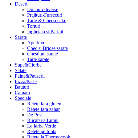
Desert
Dulciuri diverse
Prajituri-Fursecuri
Tarte & Cheesecake
Torturi
Inghetata si Parfait
Sarate
Aperitive
Chec si Briose sarate
Chestiuni sarate
Tarte sarate
Supe&Ciorbe
Salate
Paine&Patiserii
Pizza/Paste
Bauturi
Camara
Speciale
Retete fara gluten
Retete fara zahar
De Post
Bucataria Lumii
La Iarba Verde
Retete pe fonta
Retete la Thermocook