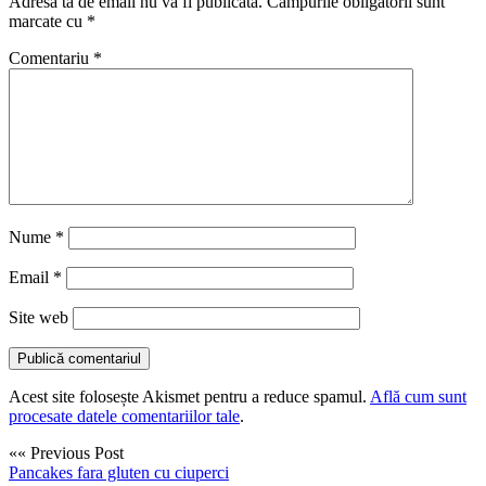
Adresa ta de email nu va fi publicată.
Câmpurile obligatorii sunt
marcate cu
*
Comentariu
*
Nume
*
Email
*
Site web
Acest site folosește Akismet pentru a reduce spamul.
Află cum sunt
procesate datele comentariilor tale
.
«« Previous Post
Pancakes fara gluten cu ciuperci