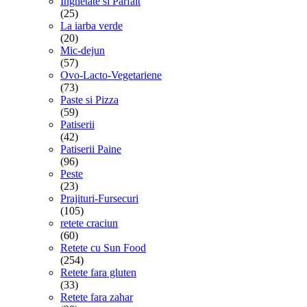
Inghetate si Parfait
(25)
La iarba verde
(20)
Mic-dejun
(57)
Ovo-Lacto-Vegetariene
(73)
Paste si Pizza
(59)
Patiserii
(42)
Patiserii Paine
(96)
Peste
(23)
Prajituri-Fursecuri
(105)
retete craciun
(60)
Retete cu Sun Food
(254)
Retete fara gluten
(33)
Retete fara zahar