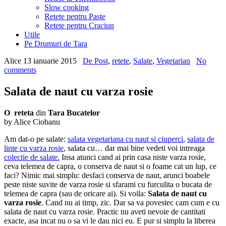
Slow cooking
Retete pentru Paste
Retete pentru Craciun
Utile
Pe Drumuri de Tara
Alice
13 ianuarie 2015
De Post
,
retete
,
Salate
,
Vegetarian
No
comments
Salata de naut cu varza rosie
O reteta
din
Tara Bucatelor
by Alice Ciobanu
Am dat-o pe salate:
salata vegetariana cu naut si ciuperci
,
salata de
linte cu varza rosie
, salata cu… dar mai bine vedeti voi intreaga
colectie de salate.
Insa atunci cand ai prin casa niste varza rosie,
ceva telemea de capra, o conserva de naut si o foame cat un lup, ce
faci? Nimic mai simplu: desfaci conserva de naut, arunci boabele
peste niste suvite de varza rosie si sfarami cu furculita o bucata de
telemea de capra (sau de oricare ai). Si voila:
Salata de naut cu
varza rosie
. Cand nu ai timp, zic. Dar sa va povestec cam cum e cu
salata de naut cu varza rosie. Practic nu aveti nevoie de cantitati
exacte, asa incat nu o sa vi le dau nici eu. E pur si simplu la liberea