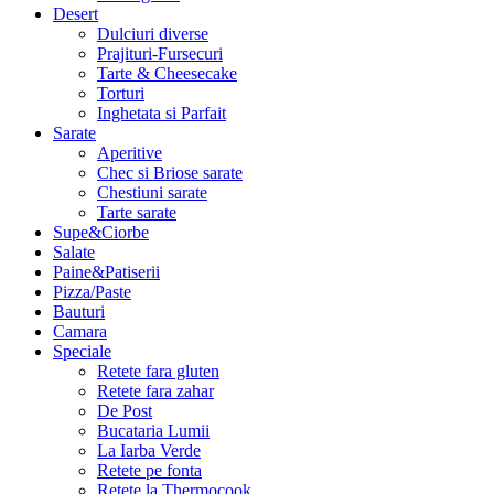
Desert
Dulciuri diverse
Prajituri-Fursecuri
Tarte & Cheesecake
Torturi
Inghetata si Parfait
Sarate
Aperitive
Chec si Briose sarate
Chestiuni sarate
Tarte sarate
Supe&Ciorbe
Salate
Paine&Patiserii
Pizza/Paste
Bauturi
Camara
Speciale
Retete fara gluten
Retete fara zahar
De Post
Bucataria Lumii
La Iarba Verde
Retete pe fonta
Retete la Thermocook