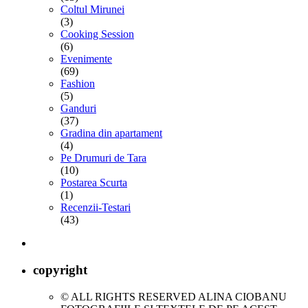
Coltul Mirunei
(3)
Cooking Session
(6)
Evenimente
(69)
Fashion
(5)
Ganduri
(37)
Gradina din apartament
(4)
Pe Drumuri de Tara
(10)
Postarea Scurta
(1)
Recenzii-Testari
(43)
copyright
© ALL RIGHTS RESERVED ALINA CIOBANU