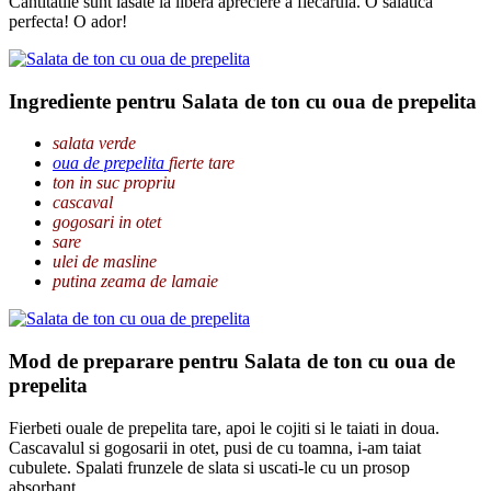
Cantitatile sunt lasate la libera apreciere a fiecaruia. O salatica
perfecta! O ador!
Ingrediente pentru Salata de ton cu oua de prepelita
salata verde
oua de prepelita
fierte tare
ton in suc propriu
cascaval
gogosari in otet
sare
ulei de masline
putina zeama de lamaie
Mod de preparare pentru Salata de ton cu oua de
prepelita
Fierbeti ouale de prepelita tare, apoi le cojiti si le taiati in doua.
Cascavalul si gogosarii in otet, pusi de cu toamna, i-am taiat
cubulete. Spalati frunzele de slata si uscati-le cu un prosop
absorbant.