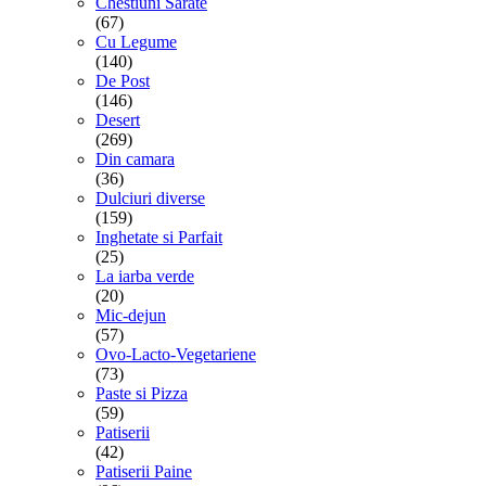
Chestiuni Sarate
(67)
Cu Legume
(140)
De Post
(146)
Desert
(269)
Din camara
(36)
Dulciuri diverse
(159)
Inghetate si Parfait
(25)
La iarba verde
(20)
Mic-dejun
(57)
Ovo-Lacto-Vegetariene
(73)
Paste si Pizza
(59)
Patiserii
(42)
Patiserii Paine