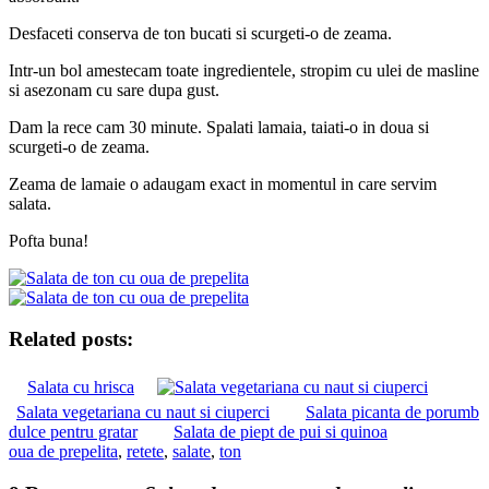
Desfaceti conserva de ton bucati si scurgeti-o de zeama.
Intr-un bol amestecam toate ingredientele, stropim cu ulei de masline
si asezonam cu sare dupa gust.
Dam la rece cam 30 minute. Spalati lamaia, taiati-o in doua si
scurgeti-o de zeama.
Zeama de lamaie o adaugam exact in momentul in care servim
salata.
Pofta buna!
Related posts:
Salata cu hrisca
Salata vegetariana cu naut si ciuperci
Salata picanta de porumb
dulce pentru gratar
Salata de piept de pui si quinoa
oua de prepelita
,
retete
,
salate
,
ton