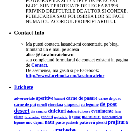
FOTOGRAFIILE SI TEXTELE DE PE ACEST
BLOG SUNT PROTEJATE DE LEGEA 8/1996
PRIVIND DREPTURILE DE AUTOR SI CONEXE.
PUBLICAREA SAU FOLOSIREA LOR SE FACE
NUMAI CU ACORDUL PROPRIETARULUI.
Contact Info
Ma puteti contacta lasandu-mi comentariu pe blog,
trimitand un e-mail pe adresa
alice @ tarabucatelor.ro
sau completand formularul de contact existent in pagina
de
Contact.
De asemenea, ma gasiti si pe Facebook:
http://www.facebook.com/tarabucatelor
Etichete
aperitive
carne de pasare
advertoriale
carne de porc
bauturi
de post
ciuperci
carne de pui
cu legume
ciocolata
cartofi
desert
dulciuri
evenimente
din camara
dulciuri diverse
fara
legume
mancaruri
ganduri
mancaruri cu
gluten
fara zahar
inghetata
naut
prajitura
mic dejun
patiserii
paste
legume
patiserie
piersici
retete