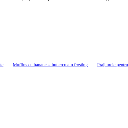
te
Muffins cu banane si buttercream frosting
Prajiturele pentr