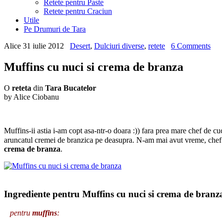
Retete pentru Paste
Retete pentru Craciun
Utile
Pe Drumuri de Tara
Alice
31 iulie 2012
Desert
,
Dulciuri diverse
,
retete
6 Comments
Muffins cu nuci si crema de branza
O
reteta
din
Tara Bucatelor
by Alice Ciobanu
Muffins-ii astia i-am copt asa-ntr-o doara :)) fara prea mare chef de c
aruncatul cremei de branzica pe deasupra. N-am mai avut vreme, chef s
crema de branza
.
I
ngrediente pentru Muffins cu nuci si crema de branz
pentru
muffins
: