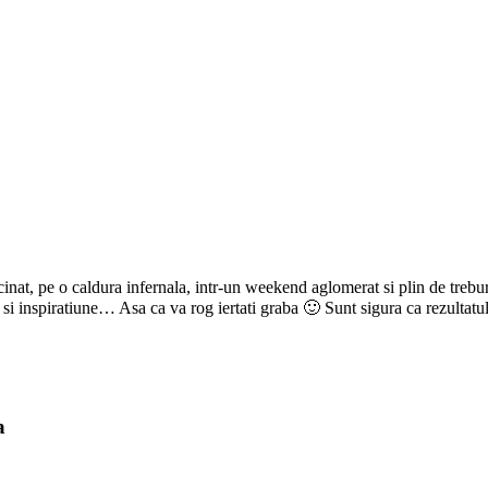
ucinat, pe o caldura infernala, intr-un weekend aglomerat si plin de treb
i inspiratiune… Asa ca va rog iertati graba 🙂 Sunt sigura ca rezultatu
a