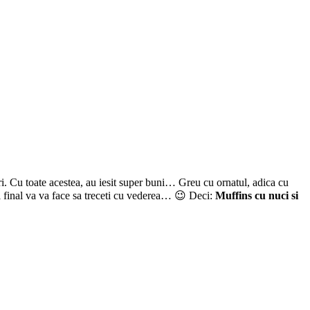
uri. Cu toate acestea, au iesit super buni… Greu cu ornatul, adica cu
l final va va face sa treceti cu vederea… 😉 Deci:
Muffins cu nuci si