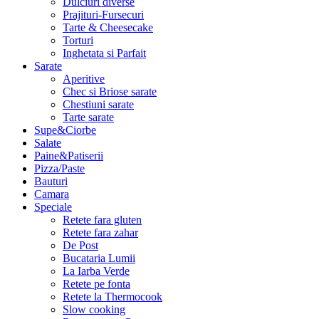
Dulciuri diverse
Prajituri-Fursecuri
Tarte & Cheesecake
Torturi
Inghetata si Parfait
Sarate
Aperitive
Chec si Briose sarate
Chestiuni sarate
Tarte sarate
Supe&Ciorbe
Salate
Paine&Patiserii
Pizza/Paste
Bauturi
Camara
Speciale
Retete fara gluten
Retete fara zahar
De Post
Bucataria Lumii
La Iarba Verde
Retete pe fonta
Retete la Thermocook
Slow cooking