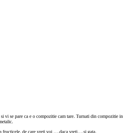
e si vi se pare ca e o compozitie cam tare. Turnati din compozitie in
metalic.
fructicele, de care vreti voi ….daca vreti….si gata.