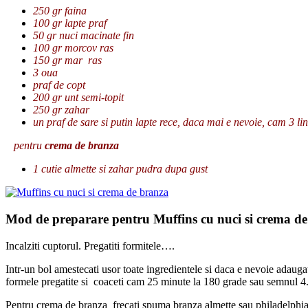
250 gr faina
100 gr lapte praf
50 gr nuci macinate fin
100 gr morcov ras
150 gr mar ras
3 oua
praf de copt
200 gr unt semi-topit
250 gr zahar
un praf de sare si putin lapte rece, daca mai e nevoie, cam 3 li
pentru
crema de branza
1 cutie almette si zahar pudra dupa gust
Mod de preparare pentru Muffins cu nuci si crema d
Incalziti cuptorul. Pregatiti formitele….
Intr-un bol amestecati usor toate ingredientele si daca e nevoie adaugat
formele pregatite si coaceti cam 25 minute la 180 grade sau semnul 4. Fa
Pentru crema de branza frecati spuma branza almette sau philadelphia c