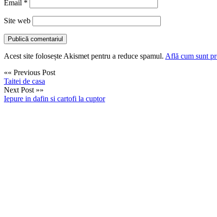
Email
*
Site web
Acest site folosește Akismet pentru a reduce spamul.
Află cum sunt pro
«« Previous Post
Taitei de casa
Next Post »»
Iepure in dafin si cartofi la cuptor