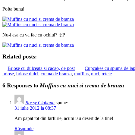
Pofta buna!
Nu-i asa ca va fac cu ochiul? :):P
Related posts:
Briose cu dulceata si cacao, de post
Cupcakes cu spuma de lap
briose
,
briose dulci
,
crema de branza
,
muffins
,
nuci
,
retete
6 Responses to
Muffins cu nuci si crema de branza
Rocsy Ciobanu
spune:
31 iulie 2012 la 08:37
Am papat tot din farfurie, acum iau desert de la tine!
Răspunde