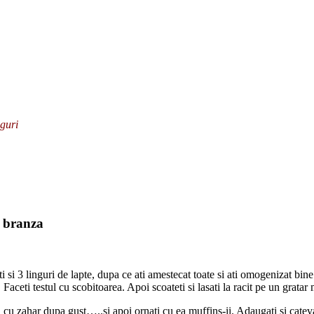
nguri
e branza
i si 3 linguri de lapte, dupa ce ati amestecat toate si ati omogenizat bin
ceti testul cu scobitoarea. Apoi scoateti si lasati la racit pe un gratar 
u zahar dupa gust…..si apoi ornati cu ea muffins-ii. Adaugati si cateva 