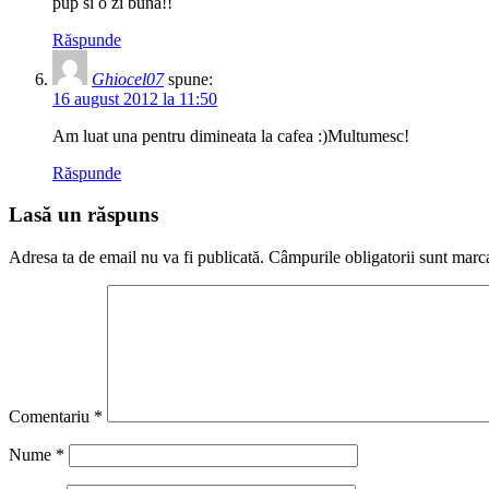
pup si o zi buna!!
Răspunde
Ghiocel07
spune:
16 august 2012 la 11:50
Am luat una pentru dimineata la cafea :)Multumesc!
Răspunde
Lasă un răspuns
Adresa ta de email nu va fi publicată.
Câmpurile obligatorii sunt marc
Comentariu
*
Nume
*