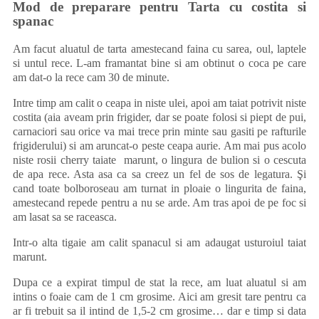
Mod de preparare pentru Tarta cu costita si
spanac
Am facut aluatul de tarta amestecand faina cu sarea, oul, laptele
si untul rece. L-am framantat bine si am obtinut o coca pe care
am dat-o la rece cam 30 de minute.
Intre timp am calit o ceapa in niste ulei, apoi am taiat potrivit niste
costita (aia aveam prin frigider, dar se poate folosi si piept de pui,
carnaciori sau orice va mai trece prin minte sau gasiti pe rafturile
frigiderului) si am aruncat-o peste ceapa aurie. Am mai pus acolo
niste rosii cherry taiate marunt, o lingura de bulion si o cescuta
de apa rece. Asta asa ca sa creez un fel de sos de legatura. Şi
cand toate bolboroseau am turnat in ploaie o lingurita de faina,
amestecand repede pentru a nu se arde. Am tras apoi de pe foc si
am lasat sa se raceasca.
Intr-o alta tigaie am calit spanacul si am adaugat usturoiul taiat
marunt.
Dupa ce a expirat timpul de stat la rece, am luat aluatul si am
intins o foaie cam de 1 cm grosime. Aici am gresit tare pentru ca
ar fi trebuit sa il intind de 1,5-2 cm grosime… dar e timp si data