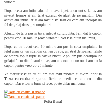
viitoare.
Dupa aceea am intins aluatul in tava tapetata cu unt si faina, am
nivelat frumos si am taiat excesul de aluat de pe margini. Din
acesta am intins iar si am taiat niste fasii cu care am incropit un
fel de grilaj deasupra umpluturii.
Aluatul de tarta pus in tava, intepat cu furculita, l-am dat la cuptor
pentru vreo 10 minute (data viitoare il voi lasa putin mai mult).
Dupa ce au trecut cele 10 minute am pus in coca umplutura in
felul urmator: un strat din carnea cu sos, un strat de spanac, feliile
de branza topita rupte in cateva bucati. Apoi am pus deasupra lor
grilajul facut din aluatul ramas, am uns totul cu un ou si am dat la
cuptor pentru vreo 20-25 minute.
Va marturisesc ca eu nu am mai avut rabdare si m-am infipt in
Tarta cu costita si spanac
fierbinte imediat ce am scos-o din
cuptor. Dar e foarte buna si rece, poate chiar mai buna.
Pofta Buna!