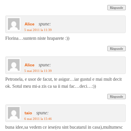
Răspunde
spune:
Alice
5 mai 2011 la 11:39
Florina…suntem niste hraparete :))
Răspunde
spune:
Alice
5 mai 2011 la 11:39
Petronela, e usor de facut, te asigur…iar gustul e mai mult decit
ok. Sotul meu mi-a zis ca sa ii mai fac…deci…:))
Răspunde
spune:
taio
6 mai 2011 la 15:46
buna idee,sa vedem ce iese(eu sint bucatarul in casa),multumesc