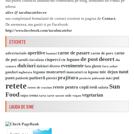
Ma puteti contacta lasandu-mi comentariu pe blog, trimitand un e-mail pe
adresa
alice @ tarabucatelor.ro
sau completand formularul de contact existent in pagina de
Contact.
De asemenea, ma gasiti si pe Facebook:
http://www.facebook.com/tarabucatelor
ETICHETE
aperitive
carne de pasare
carne
advertoriale
carne de porc
bauturi
desert
de post
ciuperci
de pui
cu legume
ciocolata
cartofi
din
dulciuri
evenimente
camara
dulciuri diverse
fara gluten
fara zahar
naut
mic dejun
legume
mancaruri
ganduri
mancaruri cu legume
inghetata
prajitura
patiserii
paste
pui
patiserie
piersici
pufosenii dulci
proiecte
retete
Sun
retete pentru copii
rosii
salata
retete de craciun
Food
vegetarian
supa crema
tarta
utile
vegan
tarte sarate
LAUDA DE SINE