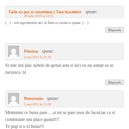
spune:
Tarta cu pui si smantana | Tara bucatelor
28 iulie 2013 la 12:51
[…] vezi ingredientele aici, la Tarta cu costita si spanac. […]
Răspunde
spune:
Florina
5 mai 2011 la 11:18
Si mie imi plac tartele de genul asta si nici eu nu astept sa se
raceasca :))
Răspunde
spune:
Petronela
5 mai 2011 la 11:26
Mmmmm ce buna pare….si mi se pare usor de facut,iar ca si
combinatie imi place gustul!!!
Te pup si o zi buna!!!