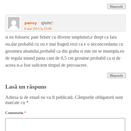
Răspunde
spune:
pansy
6 mai 2011 la 23:06
si eu folosesc pate brisee cu diverse umpluturi,e drept ca fara
ou,dar probabil cu ou e mai fraged.vezi ca e o neconcordanta cu
grosimea aluatului,probabil ca din graba si mie mi se intampla.eu
de regula intand pasta cam de 0,5 cm grosime.probabil ca si de
aceea n-a fost suficient timpul de precoacere.
Răspunde
Lasă un răspuns
Adresa ta de email nu va fi publicată.
Câmpurile obligatorii sunt
marcate cu
*
Comentariu
*