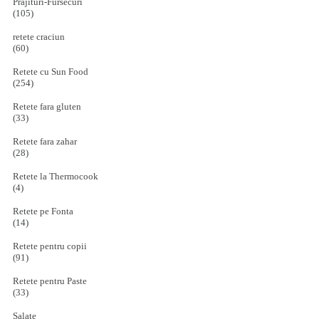
Prajituri-Fursecuri
(105)
retete craciun
(60)
Retete cu Sun Food
(254)
Retete fara gluten
(33)
Retete fara zahar
(28)
Retete la Thermocook
(4)
Retete pe Fonta
(14)
Retete pentru copii
(91)
Retete pentru Paste
(33)
Salate