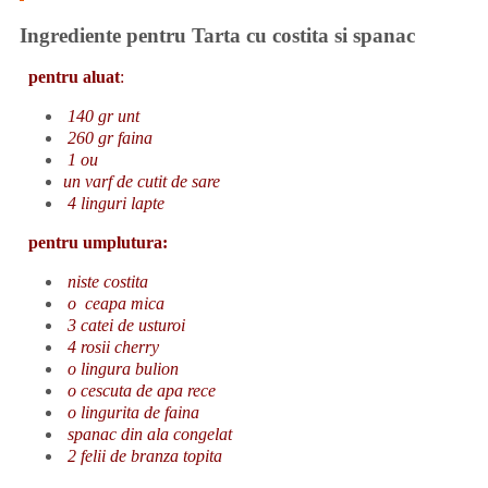
I
ngrediente pentru Tarta cu costita si spanac
pentru aluat
:
140 gr unt
260 gr faina
1 ou
un varf de cutit de sare
4 linguri lapte
pentru umplutura:
niste costita
o
ceapa mica
3 catei de usturoi
4 rosii cherry
o lingura bulion
o cescuta de apa rece
o lingurita de faina
spanac din ala congelat
2 felii de branza topita