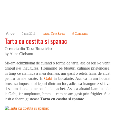
Alice
5 mai 2011
retete
,
Tarte Sarate
9 Comments
Tarta cu costita si spanac
O
reteta
din
Tara Bucatelor
by Alice Ciobanu
Mi-am achizitionat de curand o forma de tarta, asa ca ieri i-a venit
timpul s-o inaugurez. Hoinarind pe bloguri culinare prietenoase,
in timp ce aia mica a mea dormea, am gasit o reteta faina de aluat
pentru tartele sarate, la
Gabi
in bucatarie. Asa ca m-am hotarat
brusc sa impusc doi iepuri dintr-un foc, adica sa inaugurez si tava
si sa am si ce-i pune sotului la pachet. Asa ca aluatul l-am luat de
la Gabi, iar umplutura, hmm… cam ce am gasit prin frigider. Si a
iesit o foarte gustoasa
Tarta cu costita si spanac
.