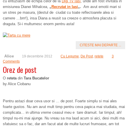
cu entuziasm de echipa celor de la
Digi Tv Iasi
, unde am fost invitata in
emisiunea Dianei Mihalcea,
„
Recrutat in Iasi
„.
Am avut emotii mari si
un stres pe masura, (destul de ciudat cu toate reflectoarele alea si
camere …brrr!), insa Diana a reusit sa creeze o atmosfera placuta si
draguta. Si-i multumesc enorm pentru asta!
CITESTE MAI DEPARTE ...
Alice
19 decembrie 2012
Cu Legume
,
De Post
,
retete
3
Comments
Orez de post
O
reteta
din
Tara Bucatelor
by Alice Ciobanu
Pentru astazi doar ceva usor si … de post. Foarte simplu si mai ales
foarte gustos. Nu am avut mult timp pentru ceva papica mai studiata, mai
complicata… in ultima vreme ceasul meu e tare dramuit. Iar timpul, ah!
timpul nu-mi mai ajunge. Nu vreau sa ma laud acum si aici, desi multi ma
sfatuiesc sa o fac, dar am facut atat de multe lucruri frumoase, am tot