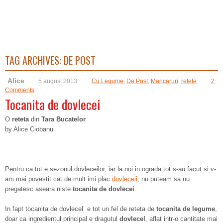
TAG ARCHIVES:
DE POST
Alice
5 august 2013
Cu Legume
,
De Post
,
Mancaruri
,
retete
2
Comments
Tocanita de dovlecei
O
reteta
din
Tara Bucatelor
by Alice Ciobanu
Pentru ca tot e sezonul dovleceilor, iar la noi in ograda tot s-au facut si v-
am mai povestit cat de mult imi plac
dovleceii
, nu puteam sa nu
pregatesc aseara niste
tocanita de dovlecei
.
In fapt tocanita de dovlecel e tot un fel de reteta de
tocanita de legume
,
doar ca ingredientul principal e dragutul
dovlecel
, aflat intr-o cantitate mai