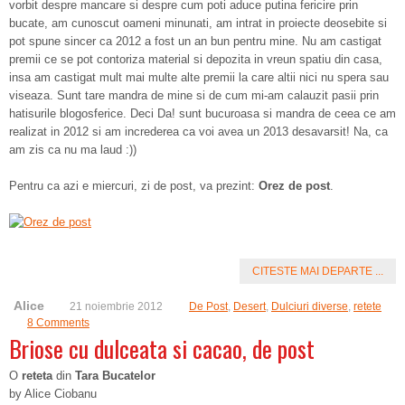
vorbit despre mancare si despre cum poti aduce putina fericire prin
bucate, am cunoscut oameni minunati, am intrat in proiecte deosebite si
pot spune sincer ca 2012 a fost un an bun pentru mine. Nu am castigat
premii ce se pot contoriza material si depozita in vreun spatiu din casa,
insa am castigat mult mai multe alte premii la care altii nici nu spera sau
viseaza. Sunt tare mandra de mine si de cum mi-am calauzit pasii prin
hatisurile blogosferice. Deci Da! sunt bucuroasa si mandra de ceea ce am
realizat in 2012 si am increderea ca voi avea un 2013 desavarsit! Na, ca
am zis ca nu ma laud :))
Pentru ca azi e miercuri, zi de post, va prezint:
Orez de post
.
CITESTE MAI DEPARTE ...
Alice
21 noiembrie 2012
De Post
,
Desert
,
Dulciuri diverse
,
retete
8 Comments
Briose cu dulceata si cacao, de post
O
reteta
din
Tara Bucatelor
by Alice Ciobanu