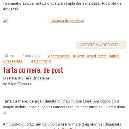
insemnata, asa ca astazi o gustare simpla dar sanatoasa:
tocanita de
dovlecei
.
CITESTE MAI DEPARTE ...
Alice
7 mai 2013
Aparitii media
,
De Post
,
Desert
,
retete
,
Tarte si
Cheesecake
4 Comments
Tarta cu mere, de post
O
reteta
din
Tara Bucatelor
by Alice Ciobanu
Tarta cu mere
,
de post
, daruita cu drag in Joia Mare. Am copt-o cu o
noapte inainte, special pentru oameni dragi pe care urma sa ii vad a doua
zi.
Am copt-o cu drag, am daruit-o cu si mai mare drag si-a fost degustata