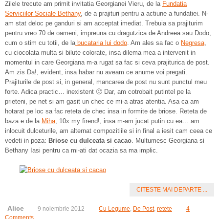
Zilele trecute am primit invitatia Georgianei Vieru, de la
Fundatia
Serviciilor Sociale Bethany
, de a prajituri pentru a actiune a fundatiei. N-
am stat deloc pe ganduri si am acceptat imediat. Trebuia sa prajiturim
pentru vreo 70 de oameni, impreuna cu dragutzica de Andreea sau Dodo,
cum o stim cu totii, de la
bucataria lui dodo
. Am ales sa fac o
Negresa
,
cu ciocolata multa si bilute colorate, insa dilema mea a intervenit in
momentul in care Georgiana m-a rugat sa fac si ceva prajiturica de post.
Am zis Da!, evident, insa habar nu aveam ce anume voi pregati.
Prajiturile de post si, in general, mancarea de post nu sunt punctul meu
forte. Adica practic… inexistent 🙂 Dar, am cotrobait putintel pe la
prieteni, pe net si am gasit un chec ce mi-a atras atentia. Asa ca am
hotarat pe loc sa fac reteta de chec insa in formite de briose. Reteta de
baza e de la
Miha
, 10x my firend!, insa m-am jucat putin cu ea… am
inlocuit dulceturile, am alternat compozitiile si in final a iesit cam ceea ce
vedeti in poza:
Briose cu dulceata si cacao
. Multumesc Georgiana si
Bethany Iasi pentru ca mi-ati dat ocazia sa ma implic.
CITESTE MAI DEPARTE ...
Alice
9 noiembrie 2012
Cu Legume
,
De Post
,
retete
4
Comments