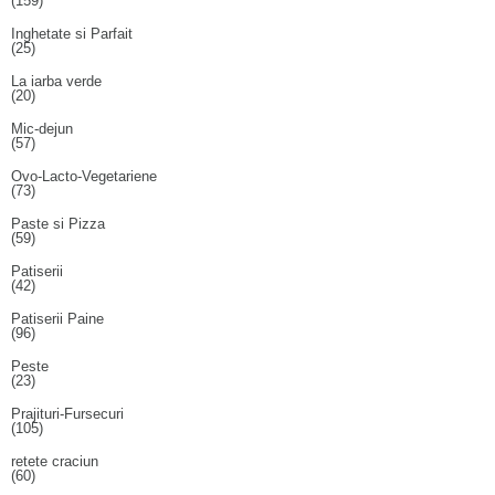
(159)
Inghetate si Parfait
(25)
La iarba verde
(20)
Mic-dejun
(57)
Ovo-Lacto-Vegetariene
(73)
Paste si Pizza
(59)
Patiserii
(42)
Patiserii Paine
(96)
Peste
(23)
Prajituri-Fursecuri
(105)
retete craciun
(60)