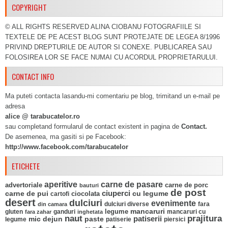
COPYRIGHT
© ALL RIGHTS RESERVED ALINA CIOBANU FOTOGRAFIILE SI
TEXTELE DE PE ACEST BLOG SUNT PROTEJATE DE LEGEA 8/1996
PRIVIND DREPTURILE DE AUTOR SI CONEXE. PUBLICAREA SAU
FOLOSIREA LOR SE FACE NUMAI CU ACORDUL PROPRIETARULUI.
CONTACT INFO
Ma puteti contacta lasandu-mi comentariu pe blog, trimitand un e-mail pe
adresa
alice @ tarabucatelor.ro
sau completand formularul de contact existent in pagina de
Contact.
De asemenea, ma gasiti si pe Facebook:
http://www.facebook.com/tarabucatelor
ETICHETE
aperitive
carne de pasare
advertoriale
carne de porc
bauturi
de post
ciuperci
carne de pui
ciocolata
cu legume
cartofi
desert
dulciuri
evenimente
fara
din camara
dulciuri diverse
mancaruri
legume
gluten
ganduri
mancaruri cu
fara zahar
inghetata
naut
prajitura
mic dejun
paste
patiserii
legume
patiserie
piersici