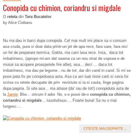
Conopida cu chimion, coriandru si migdale
O
reteta
din
Tara Bucatelor
by Alice Ciobanu
Nu ma dau in barci dupa conopida. Cel mai mult imi place sa o consum
asa cruda, pura si doar data printr-un jet de apa rece, fara sare, fara nici
un fel de preparare termica. Gatita, ma cam lasa rece. Insa, daca tot
imbatrinesc, (apropo mi-am dat seama ca un nou strat de vopsea e de
musai sa acopere proaspetele fire albe), asa… deci … daca tot
imbatrinesc, ma dau pe legume…nu de tot, dar din cand in cand. Si mi se
puse pata fix pe conopidoasa asta. Asa ca am luat niste carti si ceva foi
scrise cu retete decupate de prin revistute si ia si cauta, linge pagina
dupa pagina. Si uite asa… ma atrase (da’ rau de tot!) conopiduta asta de
la
Jamie
. Btw… oricum il ador. No, s-o pusei de-o
conopida cu chimion,
coriandru si migdale
… iuuuhuhuuu…. Foarte buna! Sa nu o mai
lungesc….
CITESTE MAI DEPARTE ...