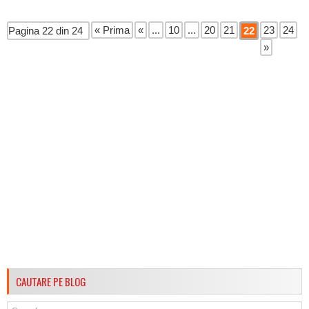
« Prima
«
...
10
...
20
21
23
24
Pagina 22 din 24
22
»
CAUTARE PE BLOG