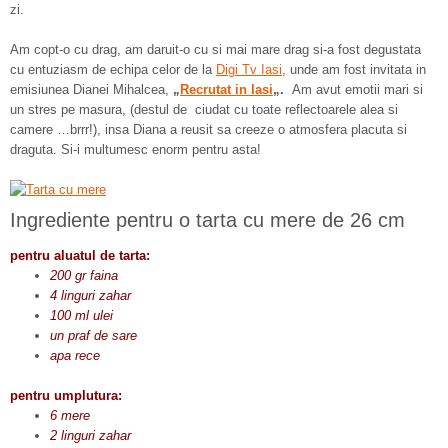
zi.
Am copt-o cu drag, am daruit-o cu si mai mare drag si-a fost degustata
cu entuziasm de echipa celor de la
Digi Tv Iasi
, unde am fost invitata in
emisiunea Dianei Mihalcea,
„
Recrutat in Iasi
„.
Am avut emotii mari si
un stres pe masura, (destul de ciudat cu toate reflectoarele alea si
camere …brrr!), insa Diana a reusit sa creeze o atmosfera placuta si
draguta. Si-i multumesc enorm pentru asta!
Ingrediente pentru o tarta cu mere de 26 cm
pentru aluatul de tarta:
200 gr faina
4 linguri zahar
100 ml ulei
un praf de sare
apa rece
pentru umplutura:
6 mere
2 linguri zahar