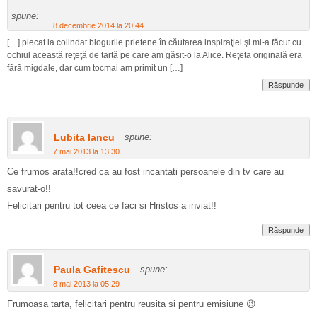
spune:
8 decembrie 2014 la 20:44
[…] plecat la colindat blogurile prietene în căutarea inspiraţiei şi mi-a făcut cu
ochiul această reţeţă de tartă pe care am găsit-o la Alice. Reţeta originală era
fără migdale, dar cum tocmai am primit un […]
Răspunde
Lubita Iancu
spune:
7 mai 2013 la 13:30
Ce frumos arata!!cred ca au fost incantati persoanele din tv care au
savurat-o!!
Felicitari pentru tot ceea ce faci si Hristos a inviat!!
Răspunde
Paula Gafitescu
spune:
8 mai 2013 la 05:29
Frumoasa tarta, felicitari pentru reusita si pentru emisiune 😉