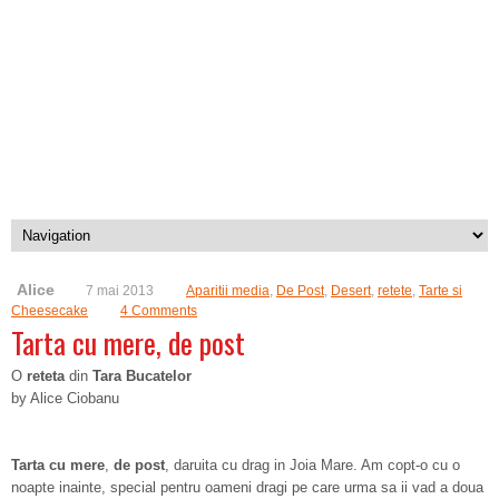
Alice
7 mai 2013
Aparitii media
,
De Post
,
Desert
,
retete
,
Tarte si
Cheesecake
4 Comments
Tarta cu mere, de post
O
reteta
din
Tara Bucatelor
by Alice Ciobanu
Tarta cu mere
,
de post
, daruita cu drag in Joia Mare. Am copt-o cu o
noapte inainte, special pentru oameni dragi pe care urma sa ii vad a doua