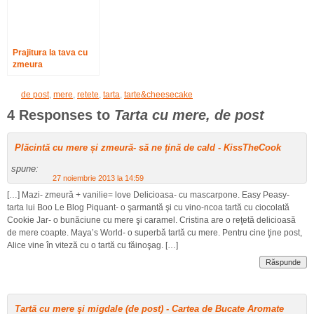
Prajitura la tava cu
zmeura
de post
,
mere
,
retete
,
tarta
,
tarte&cheesecake
4 Responses to
Tarta cu mere, de post
Plăcintă cu mere și zmeură- să ne țină de cald - KissTheCook
spune:
27 noiembrie 2013 la 14:59
[…] Mazi- zmeură + vanilie= love Delicioasa- cu mascarpone. Easy Peasy-
tarta lui Boo Le Blog Piquant- o şarmantă şi cu vino-ncoa tartă cu ciocolată
Cookie Jar- o bunăciune cu mere şi caramel. Cristina are o reţetă delicioasă
de mere coapte. Maya’s World- o superbă tartă cu mere. Pentru cine ţine post,
Alice vine în viteză cu o tartă cu făinoşag. […]
Răspunde
Tartă cu mere şi migdale (de post) - Cartea de Bucate Aromate