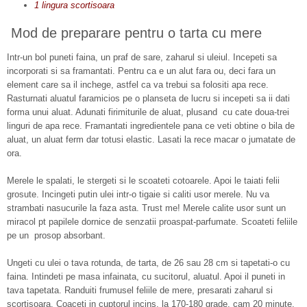
1 lingura scortisoara
Mod de preparare pentru o tarta cu mere
Intr-un bol puneti faina, un praf de sare, zaharul si uleiul. Incepeti sa
incorporati si sa framantati. Pentru ca e un alut fara ou, deci fara un
element care sa il inchege, astfel ca va trebui sa folositi apa rece.
Rasturnati aluatul faramicios pe o planseta de lucru si incepeti sa ii dati
forma unui aluat. Adunati firimiturile de aluat, plusand cu cate doua-trei
linguri de apa rece. Framantati ingredientele pana ce veti obtine o bila de
aluat, un aluat ferm dar totusi elastic. Lasati la rece macar o jumatate de
ora.
Merele le spalati, le stergeti si le scoateti cotoarele. Apoi le taiati felii
grosute. Incingeti putin ulei intr-o tigaie si caliti usor merele. Nu va
strambati nasucurile la faza asta. Trust me! Merele calite usor sunt un
miracol pt papilele dornice de senzatii proaspat-parfumate. Scoateti feliile
pe un prosop absorbant.
Ungeti cu ulei o tava rotunda, de tarta, de 26 sau 28 cm si tapetati-o cu
faina. Intindeti pe masa infainata, cu sucitorul, aluatul. Apoi il puneti in
tava tapetata. Randuiti frumusel feliile de mere, presarati zaharul si
scortisoara. Coaceti in cuptorul incins, la 170-180 grade, cam 20 minute.