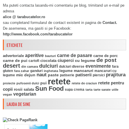
Ma puteti contacta lasandu-mi comentariu pe blog, trimitand un e-mail pe
adresa
alice @ tarabucatelor.ro
sau completand formularul de contact existent in pagina de
Contact.
De asemenea, ma gasiti si pe Facebook:
http://www.facebook.com/tarabucatelor
ETICHETE
aperitive
carne de pasare
advertoriale
carne de porc
bauturi
de post
ciuperci
carne de pui
ciocolata
cu legume
cartofi
desert
dulciuri
evenimente
fara
din camara
dulciuri diverse
mancaruri
legume
gluten
ganduri
mancaruri cu
fara zahar
inghetata
naut
prajitura
mic dejun
paste
patiserii
legume
patiserie
piersici
retete
pui
retete pentru
proiecte
pufosenii dulci
retete de craciun
Sun Food
copii
rosii
salata
supa crema
tarta
tarte sarate
utile
vegetarian
vegan
LAUDA DE SINE