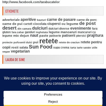
http://www.facebook.com/tarabucatelor
ETICHETE
aperitive
carne de pasare
advertoriale
carne de porc
bauturi
de post
ciuperci
carne de pui
ciocolata
cu legume
cartofi
desert
dulciuri
evenimente
fara
din camara
dulciuri diverse
mancaruri
legume
gluten
ganduri
mancaruri cu
fara zahar
inghetata
naut
prajitura
mic dejun
paste
patiserii
legume
patiserie
piersici
retete
pui
retete pentru
proiecte
pufosenii dulci
retete de craciun
Sun Food
copii
rosii
salata
supa crema
tarta
tarte sarate
utile
vegetarian
vegan
LAUDA DE SINE
© 2026
Retete culinare din Tara bucatelor