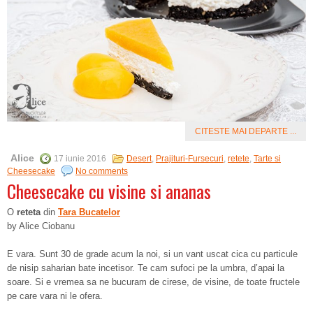
CITESTE MAI DEPARTE ...
Alice
17 iunie 2016
Desert
,
Prajituri-Fursecuri
,
retete
,
Tarte si
Cheesecake
No comments
Cheesecake cu visine si ananas
O
reteta
din
Tara Bucatelor
by Alice Ciobanu
E vara. Sunt 30 de grade acum la noi, si un vant uscat cica cu particule
de nisip saharian bate incetisor. Te cam sufoci pe la umbra, d’apai la
soare. Si e vremea sa ne bucuram de cirese, de visine, de toate fructele
pe care vara ni le ofera.