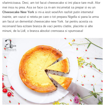
sfarimicioasa. Desi, am tot facut cheesecake si imi place tare mult. Alor
mei insa nu prea. Asa se face ca m-am incumetat sa prepar si eu un
Cheesecake New York
si mi-a iesit wow!Am rasfoit putin internetul
inainte, am vazut si reteta pe care o tot prepara Nigella si pana la urma
am facut un demential cheesecake new York. Iar pentru acesta va
recomand fara ezitare branza de vaci pentru clatite, placinte si alte
minuni, de la Lidl, o branza absolut cremoasa si spumoasa!