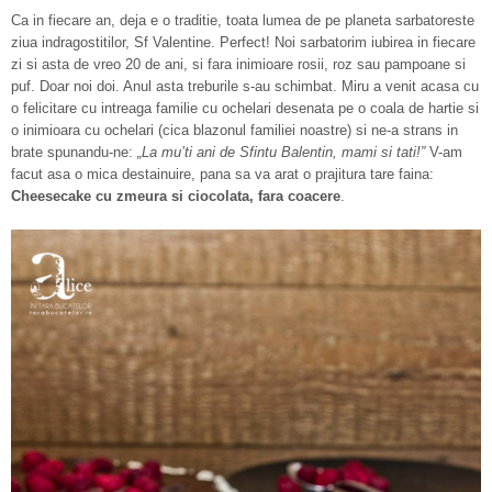
Ca in fiecare an, deja e o traditie, toata lumea de pe planeta sarbatoreste
ziua indragostitilor, Sf Valentine. Perfect! Noi sarbatorim iubirea in fiecare
zi si asta de vreo 20 de ani, si fara inimioare rosii, roz sau pampoane si
puf. Doar noi doi. Anul asta treburile s-au schimbat. Miru a venit acasa cu
o felicitare cu intreaga familie cu ochelari desenata pe o coala de hartie si
o inimioara cu ochelari (cica blazonul familiei noastre) si ne-a strans in
brate spunandu-ne:
„La mu’ti ani de Sfintu Balentin, mami si tati!”
V-am
facut asa o mica destainuire, pana sa va arat o prajitura tare faina:
Cheesecake cu zmeura si ciocolata, fara coacere
.