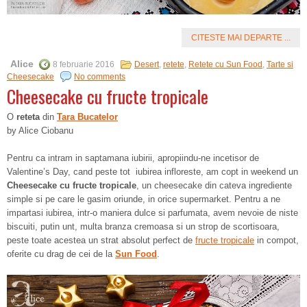
CITESTE MAI DEPARTE ...
Alice
8 februarie 2016
Desert
,
retete
,
Retete cu Sun Food
,
Tarte si
Cheesecake
No comments
Cheesecake cu fructe tropicale
O
reteta
din
Tara Bucatelor
by Alice Ciobanu
Pentru ca intram in saptamana iubirii, apropiindu-ne incetisor de
Valentine’s Day, cand peste tot iubirea infloreste, am copt in weekend un
Cheesecake cu fructe tropicale
, un cheesecake din cateva ingrediente
simple si pe care le gasim oriunde, in orice supermarket. Pentru a ne
impartasi iubirea, intr-o maniera dulce si parfumata, avem nevoie de niste
biscuiti, putin unt, multa branza cremoasa si un strop de scortisoara,
peste toate acestea un strat absolut perfect de
fructe tropicale
in compot,
oferite cu drag de cei de la
Sun Food
.