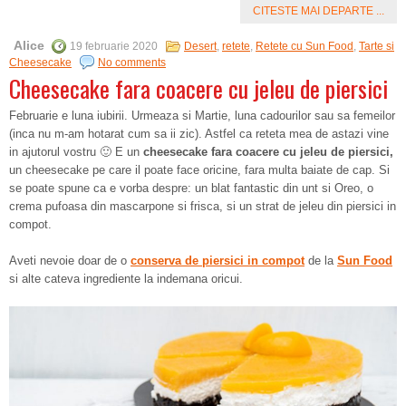
CITESTE MAI DEPARTE ...
Alice
19 februarie 2020
Desert
,
retete
,
Retete cu Sun Food
,
Tarte si
Cheesecake
No comments
Cheesecake fara coacere cu jeleu de piersici
Februarie e luna iubirii. Urmeaza si Martie, luna cadourilor sau sa femeilor
(inca nu m-am hotarat cum sa ii zic). Astfel ca reteta mea de astazi vine
in ajutorul vostru 🙂 E un
cheesecake fara coacere cu jeleu de piersici,
un cheesecake pe care il poate face oricine, fara multa baiate de cap. Si
se poate spune ca e vorba despre: un blat fantastic din unt si Oreo, o
crema pufoasa din mascarpone si frisca, si un strat de jeleu din piersici in
compot.
Aveti nevoie doar de o
conserva de piersici in compot
de la
Sun Food
si alte cateva ingrediente la indemana oricui.