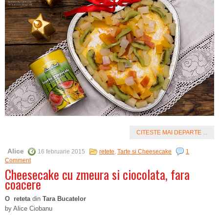
CITESTE MAI DEPARTE ...
Alice
16 februarie 2015
retete
,
Tarte si Cheesecake
1
Comment
Cheesecake cu zmeura si ciocolata, fara
coacere
O reteta
din
Tara Bucatelor
by Alice Ciobanu