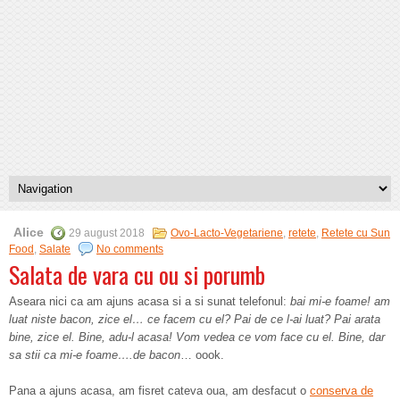
Alice
29 august 2018
Ovo-Lacto-Vegetariene
,
retete
,
Retete cu Sun
Food
,
Salate
No comments
Salata de vara cu ou si porumb
Aseara nici ca am ajuns acasa si a si sunat telefonul:
bai mi-e foame! am
luat niste bacon, zice el… ce facem cu el? Pai de ce l-ai luat? Pai arata
bine, zice el. Bine, adu-l acasa! Vom vedea ce vom face cu el. Bine, dar
sa stii ca mi-e foame….de bacon
… oook.
Pana a ajuns acasa, am fisret cateva oua, am desfacut o
conserva de