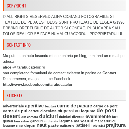
COPYRIGHT
© ALL RIGHTS RESERVED ALINA CIOBANU FOTOGRAFIILE SI
TEXTELE DE PE ACEST BLOG SUNT PROTEJATE DE LEGEA 8/1996
PRIVIND DREPTURILE DE AUTOR SI CONEXE. PUBLICAREA SAU
FOLOSIREA LOR SE FACE NUMAI CU ACORDUL PROPRIETARULUI.
CONTACT INFO
Ma puteti contacta lasandu-mi comentariu pe blog, trimitand un e-mail pe
adresa
alice @ tarabucatelor.ro
sau completand formularul de contact existent in pagina de
Contact.
De asemenea, ma gasiti si pe Facebook:
http://www.facebook.com/tarabucatelor
ETICHETE
aperitive
carne de pasare
advertoriale
carne de porc
bauturi
de post
ciuperci
carne de pui
ciocolata
cu legume
cartofi
desert
dulciuri
evenimente
fara
din camara
dulciuri diverse
mancaruri
legume
gluten
ganduri
mancaruri cu
fara zahar
inghetata
naut
prajitura
mic dejun
paste
patiserii
legume
patiserie
piersici