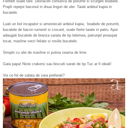
Fierbeti ouale tare. Desfaceti conserva de porumb si scurgeti boabele.
Prajiti repejor baconul in doua linguri de ulei. Taiati ardeiul kapia in
bucatele.
Luati un bol incapator si amestecati ardeiul kapia, boabele de porumb,
bucatele de bacon rumenit si crocant, ouale fierte taiate in patru. Apoi
adaugati bucatele de branza sarata de tip telemea, patrunjel proaspat
tocat, masline verzi feliate si rosiile bucatele.
Stropiti cu ulei de masline si putina zeama de lime.
Gata papa! Niste crakersi sau biscuiti sarati de tip Tuc ar fi ideali!
Voi ce fel de salata de vara preferati?