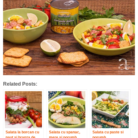
Related Posts:
Salata la borcan cu
Salata cu spanac,
Salata cu paste si
naut si branza de
mere si porumb
porumb