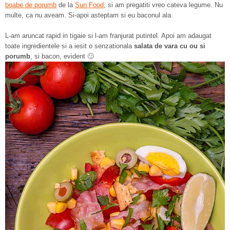
boabe de porumb
de la
Sun Food
, si am pregatiti vreo cateva legume. Nu
multe, ca nu aveam. Si-apoi asteptam si eu baconul ala.
L-am aruncat rapid in tigaie si l-am franjurat putintel. Apoi am adaugat
toate ingredientele si a iesit o senzationala
salata de vara cu ou si
porumb
, si bacon, evident 🙂