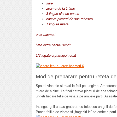
sare
zeama de la 1 lime
3 linguri ulei de cocos
cateva picaturi de sos tabasco
1 lingura miere
orez basmati
lime extra pentru servit
1/2 legatura patrunjel tocat
Mod de preparare pentru reteta de 
Spalati vinetele si taiati-le felii pe lungime. Amesteca
miere de albine. La final cateva picaturi de sos tabasc
ungeti fiecare felie de vinata pe ambele parti. Asezati-
Incingeti grill-ul sau gratarul, eu folosesc un grill de f
Puneti feliile de vinata si „frageziti-le” pe ambele parti