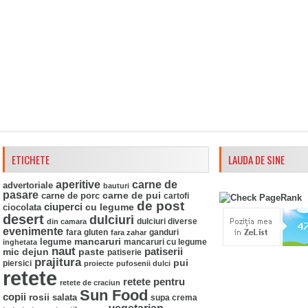
ETICHETE
LAUDA DE SINE
aperitive
carne de
advertoriale
bauturi
pasare
carne de pui
carne de porc
cartofi
de post
ciuperci
ciocolata
cu legume
desert
dulciuri
din camara
dulciuri diverse
evenimente
fara gluten
ganduri
fara zahar
mancaruri
legume
mancaruri cu legume
inghetata
naut
mic dejun
paste
patiserii
patiserie
prajitura
pui
piersici
proiecte
pufosenii dulci
retete
retete pentru
retete de craciun
Sun Food
copii
rosii
salata
supa crema