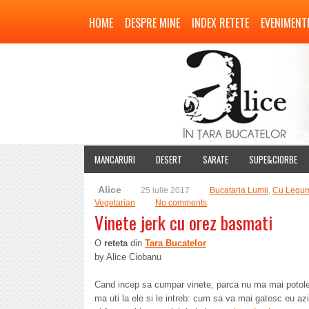
HOME
DESPRE MINE
INDEX RETETE
EVENIMENT
MANCARURI
DESERT
SARATE
SUPE&CIORBE
Alice
25 iulie 2017
Bucataria Lumii
,
Cu Legu
Vegetarian
No comments
Vinete jerk cu orez basmati
O
reteta
din
Tara Bucatelor
by Alice Ciobanu
Cand incep sa cumpar vinete, parca nu ma mai potoles
ma uti la ele si le intreb: cum sa va mai gatesc eu a