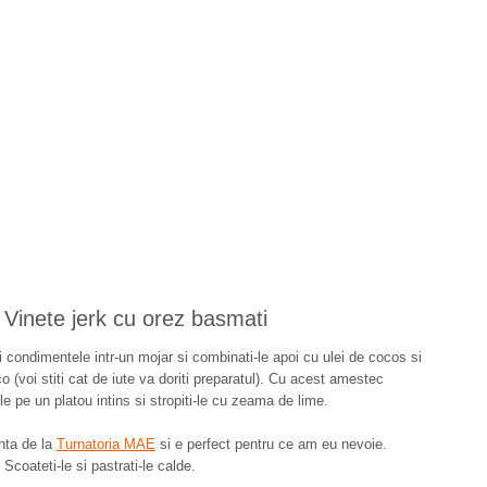
Vinete jerk cu orez basmati
ti condimentele intr-un mojar si combinati-le apoi cu ulei de cocos si
o (voi stiti cat de iute va doriti preparatul). Cu acest amestec
le pe un platou intins si stropiti-le cu zeama de lime.
onta de la
Turnatoria MAE
si e perfect pentru ce am eu nevoie.
. Scoateti-le si pastrati-le calde.