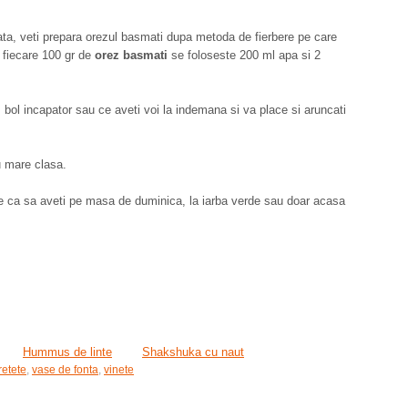
vinata, veti prepara orezul basmati dupa metoda de fierbere pe care
 fiecare 100 gr de
orez basmati
se foloseste 200 ml apa si 2
ie, bol incapator sau ce aveti voi la indemana si va place si aruncati
cu mare clasa.
te ca sa aveti pe masa de duminica, la iarba verde sau doar acasa
Hummus de linte
Shakshuka cu naut
retete
,
vase de fonta
,
vinete