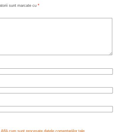
atorii sunt marcate cu
*
.
Află cum sunt procesate datele comentariilor tale
.