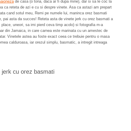
maioneza
de casa (o tona, daca ar fi dupa mine), dar si sa le coc la
ma ca reteta de azi e cu si despre vinete. Asa ca astazi am prepart
data cand sotul meu, Remi pe numele lui, maninca orez basmati
, pai asta da succes! Reteta asta de vinete jerk cu orez basmati a
 place, uneori, sa imi pierd ceva timp acolo) si fotografia m-a
ginar din Jamaica, in care carnea este marinata cu un amestec de
gratar. Vinetele astea au foste exact ceea ce trebuie pentru o masa
emea calduroasa, iar orezul simplu, basmatic, a intregit intreaga
 jerk cu orez basmati