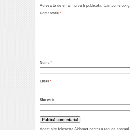
Adresa ta de email nu va fi publicată.
Câmpurile oblig
Comentariu
*
Nume
*
Email
*
Site web
Acest site folosește Akismet pentru a reduce spamul