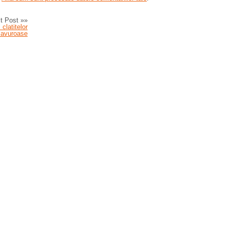
t Post »»
clatitelor
savuroase