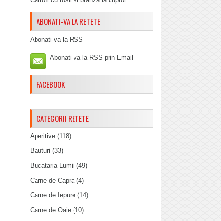
Cartofi cu rosii si branza la cuptor
ABONATI-VA LA RETETE
Abonati-va la RSS
Abonati-va la RSS prin Email
FACEBOOK
CATEGORII RETETE
Aperitive
(118)
Bauturi
(33)
Bucataria Lumii
(49)
Carne de Capra
(4)
Carne de Iepure
(14)
Carne de Oaie
(10)