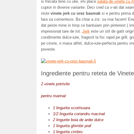
si frecata bine cu ulei, imi place
salata de vinete cu 
cuptor in diverse variante. Deci cred ca v-ati dat sea
niste
vinete jerk cu orez basmati
si e pentru prima 
fara sa comenteze. Ba chiar a zis: sa mai facem! Eee
dat peste mine in timp ce bantuiam prin pinterest ( imi
impresionat tare de tot.
Jerk
este un stil de gatit ori
condimente dulce-iute, fragezit la foc rapid pe grill, 
pe cinste, o masa altfel, dulce-iute-perfecta pentru vr
poveste.
Ingrediente pentru reteta de Vinete
2 vinete potrivite
pentru marinat:
1 lingurita scortisoara
1/2 lingurita coriandru macinat
2 lingurite boia de ardei dulce
1 lingurita ghimbir praf
1 lingurita cimbru