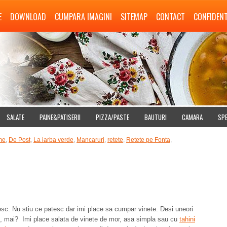
E
DOWNLOAD
CUMPARA IMAGINI
SITEMAP
CONTACT
CONFIDENT
SALATE
PAINE&PATISERII
PIZZA/PASTE
BAUTURI
CAMARA
SPE
me
,
De Post
,
La iarba verde
,
Mancaruri
,
retete
,
Retete pe Fonta
,
c. Nu stiu ce patesc dar imi place sa cumpar vinete. Desi uneori
zi, mai? Imi place salata de vinete de mor, asa simpla sau cu
tahini