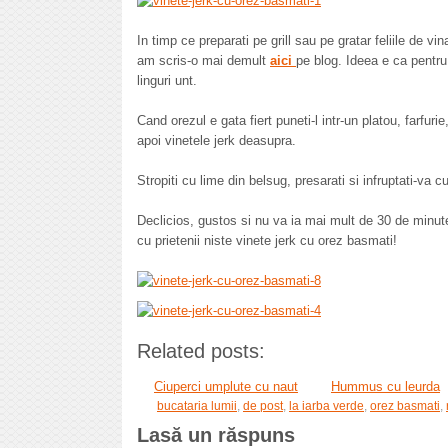
In timp ce preparati pe grill sau pe gratar feliile de 
am scris-o mai demult
aici
pe blog. Ideea e ca pentru
linguri unt.
Cand orezul e gata fiert puneti-l intr-un platou, farfur
apoi vinetele jerk deasupra.
Stropiti cu lime din belsug, presarati si infruptati-va 
Declicios, gustos si nu va ia mai mult de 30 de minu
cu prietenii niste vinete jerk cu orez basmati!
Related posts:
Ciuperci umplute cu naut
Hummus cu leurda
bucataria lumii
,
de post
,
la iarba verde
,
orez basmati
,
Lasă un răspuns