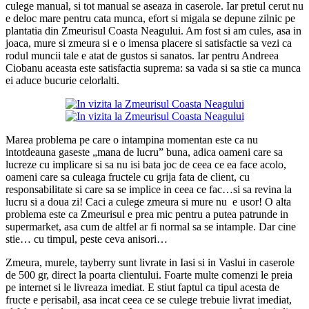
culege manual, si tot manual se aseaza in caserole. Iar pretul cerut nu
e deloc mare pentru cata munca, efort si migala se depune zilnic pe
plantatia din Zmeurisul Coasta Neagului. Am fost si am cules, asa in
joaca, mure si zmeura si e o imensa placere si satisfactie sa vezi ca
rodul muncii tale e atat de gustos si sanatos. Iar pentru Andreea
Ciobanu aceasta este satisfactia suprema: sa vada si sa stie ca munca
ei aduce bucurie celorlalti.
Marea problema pe care o intampina momentan este ca nu
intotdeauna gaseste „mana de lucru” buna, adica oameni care sa
lucreze cu implicare si sa nu isi bata joc de ceea ce ea face acolo,
oameni care sa culeaga fructele cu grija fata de client, cu
responsabilitate si care sa se implice in ceea ce fac…si sa revina la
lucru si a doua zi! Caci a culege zmeura si mure nu e usor! O alta
problema este ca Zmeurisul e prea mic pentru a putea patrunde in
supermarket, asa cum de altfel ar fi normal sa se intample. Dar cine
stie… cu timpul, peste ceva anisori…
Zmeura, murele, tayberry sunt livrate in Iasi si in Vaslui in caserole
de 500 gr, direct la poarta clientului. Foarte multe comenzi le preia
pe internet si le livreaza imediat. E stiut faptul ca tipul acesta de
fructe e perisabil, asa incat ceea ce se culege trebuie livrat imediat,