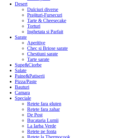
Desert
Dulciuri diverse
Prajituri-Fursecuri
Tarte & Cheesecake
Torturi
Inghetata si Parfait
Sarate
Aperitive
Chec si Briose sarate
Chestiuni sarate
Tarte sarate
Supe&Ciorbe
Salate
Paine&Patiserii
Pizza/Paste
Bauturi
Camara
Speciale
Retete fara gluten
Retete fara zahar
De Post
Bucataria Lumii
La Iarba Verde
Retete pe fonta
Retete la Thermocook