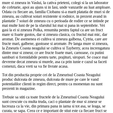
mure si zmeura in Vaslui, la cativa prieteni, colegi si la un laborator
de cofetarie, apoi au ajuns si in Iasi, unde vanzarile au luat amploare.
Odata cu fiecare an, familia Ciobanu si-a marit platatia de muri si de
zmeura, au cultivat soiuri rezistente si rodnice, in prezent avand in
plantatie 7 soiuri de zmeura cu o perioada de rodire ce se intinde pe
mai multe luni de pe la sfarsitul lui mai si pana in septembrie. Vei
gasi la ei si zmeura Polka, renumita pentru faptul ca are un fruct
mare si foarte gustos, dar si zmeura clasica, cu fructul mai mic, dar
aromat. De asemenea ei cultiva si zmeura galbena, Cytria, care are
fructe mari, galbene, gustoase si aromate. Pe langa mure si zmeura,
la Zmeuris Coasta neagului se cultiva si Tayberry, acea increngatura
dintre mur si zmeur, ce are fructe foarte mari, carnoase, cu putini
samburi si formidabile pentru tarte, prajituri, siropuri. Se coace mai
devreme decat zmeura si murele, asa ca prin iunie e cazul sa faceti
comenzi, daca vreti sa va fie livrate acasa.
Tot din productia proprie cei de la Zmeurisul Coasta Neagului
produc dulceata de zmeura, dulceata de mure pe care le vand
potentialilor clienti in regim direct, pentru ca momentan nu sunt
prezenti in magazine.
Trebuie sa stiti ca toate fructele de la Zmeurisul Coasta Neagului
sunt crescute cu multa truda, caci o plantaie de mur si zmeur se
lucreaza ca la vie, din primara pana in iarna si tot asa, se leaga, se
curata, se sapa. Ceea ce e important de stiut este ca fiecare fruct se