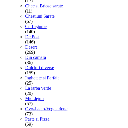
(17)
Chec si Briose sarate
(11)
Chestiuni Sarate
(67)
Cu Legume
(140)
De Post
(146)
Desert
(269)
Din camara
(36)
Dulciuri diverse
(159)
Inghetate si Parfait
(25)
La iarba verde
(20)
Mic-dejun
(57)
Ovo-Lacto-Vegetariene
(73)
Paste si Pizza
(59)