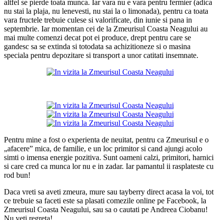
altfel se pierde toata munca. Iar vara nu e vara pentru fermier (adica
nu stai la plaja, nu lenevesti, nu stai la o limonada), pentru ca toata
vara fructele trebuie culese si valorificate, din iunie si pana in
septembrie. Iar momentan cei de la Zmeurisul Coasta Neagului au
mai multe comenzi decat pot ei produce, drept pentru care se
gandesc sa se extinda si totodata sa achizitioneze si o masina
speciala pentru depozitare si transport a unor catitati insemnate.
Pentru mine a fost o experienta de neuitat, pentru ca Zmeurisul e o
„afacere” mica, de familie, e un loc primitor si cand ajungi acolo
simti o imensa energie pozitiva. Sunt oameni calzi, primitori, harnici
si care cred ca munca lor nu e in zadar. Iar pamantul ii rasplateste cu
rod bun!
Daca vreti sa aveti zmeura, mure sau tayberry direct acasa la voi, tot
ce trebuie sa faceti este sa plasati comezile online pe Facebook, la
Zmeurisul Coasta Neagului, sau sa o cautati pe Andreea Ciobanu!
Nu veti regreta!