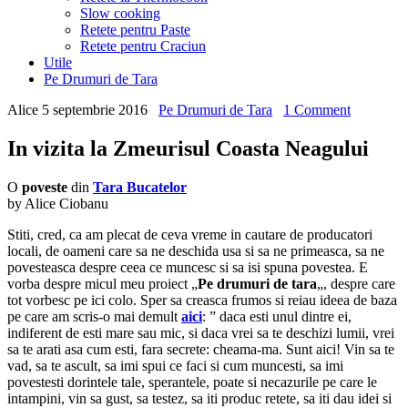
Slow cooking
Retete pentru Paste
Retete pentru Craciun
Utile
Pe Drumuri de Tara
Alice
5 septembrie 2016
Pe Drumuri de Tara
1 Comment
In vizita la Zmeurisul Coasta Neagului
O
poveste
din
Tara Bucatelor
by Alice Ciobanu
Stiti, cred, ca am plecat de ceva vreme in cautare de producatori
locali, de oameni care sa ne deschida usa si sa ne primeasca, sa ne
povesteasca despre ceea ce muncesc si sa isi spuna povestea. E
vorba despre micul meu proiect „
Pe drumuri de tara
„, despre care
tot vorbesc pe ici colo. Sper sa creasca frumos si reiau ideea de baza
pe care am scris-o mai demult
aici
: ” daca esti unul dintre ei,
indiferent de esti mare sau mic, si daca vrei sa te deschizi lumii, vrei
sa te arati asa cum esti, fara secrete: cheama-ma. Sunt aici! Vin sa te
vad, sa te ascult, sa imi spui ce faci si cum muncesti, sa imi
povestesti dorintele tale, sperantele, poate si necazurile pe care le
intampini, vin sa gust, sa testez, sa iti produc retete, sa iti dau idei si