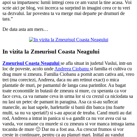
apoi sa impartasesc lumii intregi ceea ce am vazut la tine acasa. Voi
scrie aici pe blog, voi incerca sa surprind in imagini ceea ce tu vrei
sa dezvalui. Iar povestea ta va merge mai departe pe drumuri de
tara.”
De data asta am mers…
In vizita la Zmeurisul Coasta Neagului
Zmeurisul Coasta Neagului
se afla situat in judetul Vaslui, intr-un
loc de poveste, acolo unde
Andreea Ciobanu
si familia ei cultiva cu
drag mure si zmeura. Familia Ciobanu a pornit acum cativa ani, vreo
trei (ma corectezi, Andreea, daca nu am retinut exact) o mica
plantatie de muri, pe pamantul de langa casa parintilor. Au bagat
toate economiile in butasii de zmeura si mure, cu speranta ca vor
face ceva, ca va ramane ceva in urma lor si cu crezul ca niciodata sa
nu lasi un petec de pamant in paragina. Asa ca si-au suflecat
manecile, au luat sapele, harleturile si banii din banca (nu foarte
multi, sa nu va speriati!) si s-au apucat de treaba. Cand murii au dat
rod, Andreea a intrat in panica si s-a gandit ca nu vor avea cui sa
vanda, vor ramane cu murele si cu zmeura si vor manca intraga iarna
tocanita de mure 🙂 Dar nu a fost asa. Au crescut frumos si vor
creste in continuare, pentru ca au planuri mari. Initial au vandut