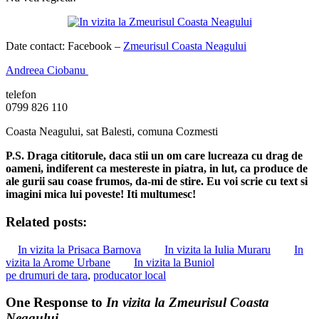
Date contact: Facebook –
Zmeurisul Coasta Neagului
Andreea Ciobanu
telefon
0799 826 110
Coasta Neagului, sat Balesti, comuna Cozmesti
P.S. Draga cititorule, daca stii un om care lucreaza cu drag de
oameni, indiferent ca mestereste in piatra, in lut, ca produce de
ale gurii sau coase frumos, da-mi de stire. Eu voi scrie cu text si
imagini mica lui poveste! Iti multumesc!
Related posts:
In vizita la Prisaca Barnova
In vizita la Iulia Muraru
In
vizita la Arome Urbane
In vizita la Buniol
pe drumuri de tara
,
producator local
One Response to
In vizita la Zmeurisul Coasta
Neagului