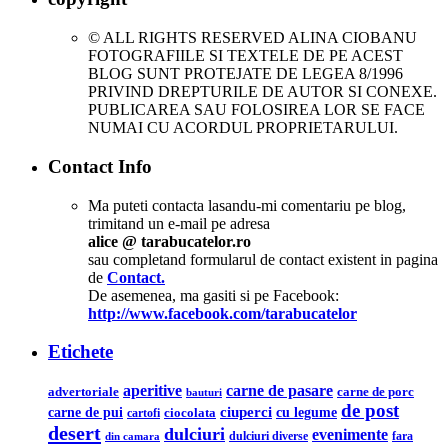
© ALL RIGHTS RESERVED ALINA CIOBANU
FOTOGRAFIILE SI TEXTELE DE PE ACEST
BLOG SUNT PROTEJATE DE LEGEA 8/1996
PRIVIND DREPTURILE DE AUTOR SI CONEXE.
PUBLICAREA SAU FOLOSIREA LOR SE FACE
NUMAI CU ACORDUL PROPRIETARULUI.
Contact Info
Ma puteti contacta lasandu-mi comentariu pe blog,
trimitand un e-mail pe adresa
alice @ tarabucatelor.ro
sau completand formularul de contact existent in pagina
de
Contact.
De asemenea, ma gasiti si pe Facebook:
http://www.facebook.com/tarabucatelor
Etichete
aperitive
carne de pasare
advertoriale
carne de porc
bauturi
de post
ciuperci
carne de pui
cu legume
ciocolata
cartofi
desert
dulciuri
evenimente
din camara
dulciuri diverse
fara