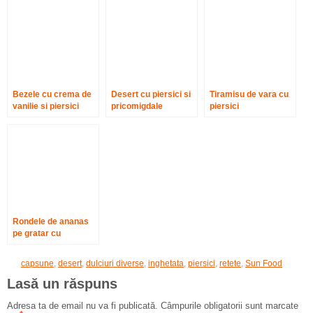
Bezele cu crema de
Desert cu piersici si
Tiramisu de vara cu
vanilie si piersici
pricomigdale
piersici
Rondele de ananas
pe gratar cu
inghetata
capsune
,
desert
,
dulciuri diverse
,
inghetata
,
piersici
,
retete
,
Sun Food
Lasă un răspuns
Adresa ta de email nu va fi publicată.
Câmpurile obligatorii sunt marcate