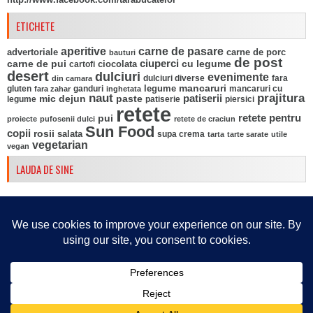
ETICHETE
aperitive
carne de pasare
advertoriale
carne de porc
bauturi
de post
ciuperci
carne de pui
ciocolata
cu legume
cartofi
desert
dulciuri
evenimente
fara
din camara
dulciuri diverse
mancaruri
legume
gluten
ganduri
mancaruri cu
fara zahar
inghetata
naut
prajitura
mic dejun
paste
patiserii
legume
patiserie
piersici
retete
pui
retete pentru
proiecte
pufosenii dulci
retete de craciun
Sun Food
copii
rosii
salata
supa crema
tarta
tarte sarate
utile
vegetarian
vegan
LAUDA DE SINE
© 2026
Retete culinare din Tara bucatelor