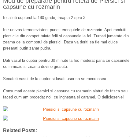
Mod de preparare pentru reteta de Piersici si
capsune cu rozmarin
Incalziti cuptorul la 180 grade, treapta 2 spre 3.
Intr-un vas termorezistent puneti crengutele de rozmarin. Apoi randuiti
piersicile din compot taiate felii si capsunele la fel. Turnati jumatate din
zeama de la compotul de piersici. Daca va doriti sa fie mai dulce
presarati putin zahar pudra.
Dati vasul la cuptor pentru 30 minute la foc moderat pana ce capsunele
se inmoaie si zeama devine grosuta.
Scoateti vasul de la cuptor si lasati usor sa se racoreasca.
Consumati aceste piersici si capsune cu rozmarin alaturi de frisca sau
faceti cum am procedat noi: cu inghetata si caramel. O deliciosenie!
Related Posts: