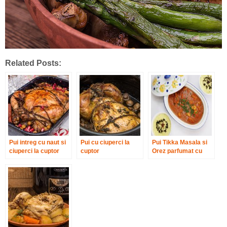
Related Posts:
Pui intreg cu naut si
Pui cu ciuperci la
Pui Tikka Masala si
ciuperci la cuptor
cuptor
Orez parfumat cu
sofran si anason