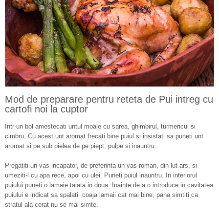
Mod de preparare pentru reteta de Pui intreg cu
cartofi noi la cuptor
Intr-un bol amestecati untul moale cu sarea, ghimbirul, turmericul si
cimbru. Cu acest unt aromat frecati bine puiul si insistati sa puneti unt
aromat si pe sub pielea de pe piept, pulpe si inauntru.
Pregatiti un vas incapator, de preferinta un vas roman, din lut ars, si
umeziti-l cu apa rece, apoi cu ulei. Puneti puiul inauntru. In interiorul
puiului puneti o lamaie taiata in doua. Inainte de a o introduce in cavitatea
puiului e indicat sa spalati coaja lamaii cat mai bine, pana simtiti ca
stratul ala cerat nu se mai simte.