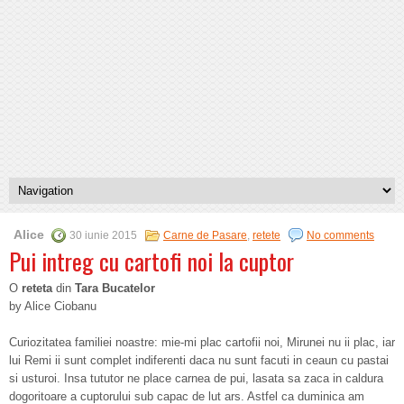
Alice
30 iunie 2015
Carne de Pasare
,
retete
No comments
Pui intreg cu cartofi noi la cuptor
O
reteta
din
Tara Bucatelor
by Alice Ciobanu
Curiozitatea familiei noastre: mie-mi plac cartofii noi, Mirunei nu ii plac, iar
lui Remi ii sunt complet indiferenti daca nu sunt facuti in ceaun cu pastai
si usturoi. Insa tututor ne place carnea de pui, lasata sa zaca in caldura
dogoritoare a cuptorului sub capac de lut ars. Astfel ca duminica am