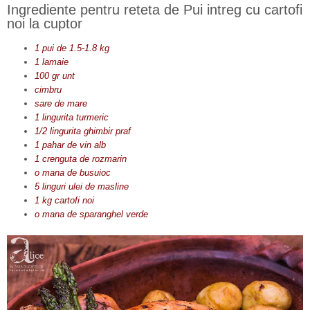
Ingrediente pentru reteta de Pui intreg cu cartofi
noi la cuptor
1 pui de 1.5-1.8 kg
1 lamaie
100 gr unt
cimbru
sare de mare
1 lingurita turmeric
1/2 lingurita ghimbir praf
1 pahar de vin alb
1 crenguta de rozmarin
o mana de busuioc
5 linguri ulei de masline
1 kg cartofi noi
o mana de sparanghel verde