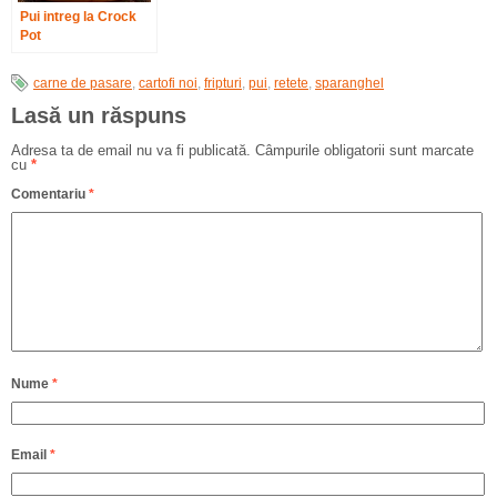
Pui intreg la Crock
Pot
carne de pasare
,
cartofi noi
,
fripturi
,
pui
,
retete
,
sparanghel
Lasă un răspuns
Adresa ta de email nu va fi publicată.
Câmpurile obligatorii sunt marcate
cu
*
Comentariu
*
Nume
*
Email
*