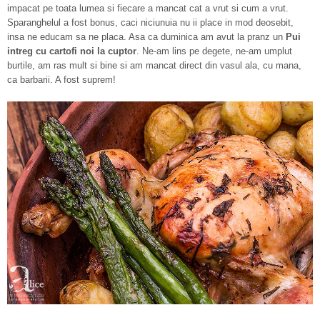
impacat pe toata lumea si fiecare a mancat cat a vrut si cum a vrut.
Sparanghelul a fost bonus, caci niciunuia nu ii place in mod deosebit,
insa ne educam sa ne placa. Asa ca duminica am avut la pranz un
Pui
intreg cu cartofi noi la cuptor
. Ne-am lins pe degete, ne-am umplut
burtile, am ras mult si bine si am mancat direct din vasul ala, cu mana,
ca barbarii. A fost suprem!