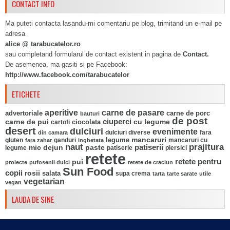
CONTACT INFO
Ma puteti contacta lasandu-mi comentariu pe blog, trimitand un e-mail pe
adresa
alice @ tarabucatelor.ro
sau completand formularul de contact existent in pagina de
Contact.
De asemenea, ma gasiti si pe Facebook:
http://www.facebook.com/tarabucatelor
ETICHETE
aperitive
carne de pasare
advertoriale
carne de porc
bauturi
de post
ciuperci
carne de pui
ciocolata
cu legume
cartofi
desert
dulciuri
evenimente
fara
din camara
dulciuri diverse
mancaruri
legume
gluten
ganduri
mancaruri cu
fara zahar
inghetata
naut
prajitura
mic dejun
paste
patiserii
legume
patiserie
piersici
retete
pui
retete pentru
proiecte
pufosenii dulci
retete de craciun
Sun Food
copii
rosii
salata
supa crema
tarta
tarte sarate
utile
vegetarian
vegan
LAUDA DE SINE