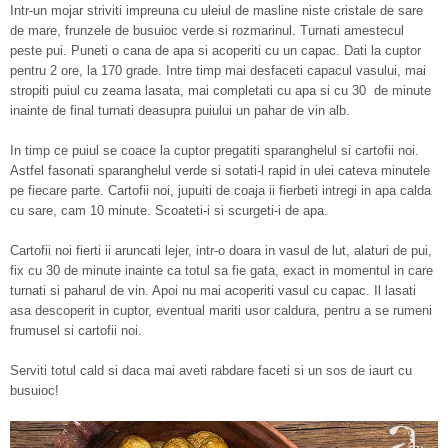
Intr-un mojar striviti impreuna cu uleiul de masline niste cristale de sare
de mare, frunzele de busuioc verde si rozmarinul. Turnati amestecul
peste pui. Puneti o cana de apa si acoperiti cu un capac. Dati la cuptor
pentru 2 ore, la 170 grade. Intre timp mai desfaceti capacul vasului, mai
stropiti puiul cu zeama lasata, mai completati cu apa si cu 30 de minute
inainte de final turnati deasupra puiului un pahar de vin alb.
In timp ce puiul se coace la cuptor pregatiti sparanghelul si cartofii noi.
Astfel fasonati sparanghelul verde si sotati-l rapid in ulei cateva minutele
pe fiecare parte. Cartofii noi, jupuiti de coaja ii fierbeti intregi in apa calda
cu sare, cam 10 minute. Scoateti-i si scurgeti-i de apa.
Cartofii noi fierti ii aruncati lejer, intr-o doara in vasul de lut, alaturi de pui,
fix cu 30 de minute inainte ca totul sa fie gata, exact in momentul in care
turnati si paharul de vin. Apoi nu mai acoperiti vasul cu capac. Il lasati
asa descoperit in cuptor, eventual mariti usor caldura, pentru a se rumeni
frumusel si cartofii noi.
Serviti totul cald si daca mai aveti rabdare faceti si un sos de iaurt cu
busuioc!