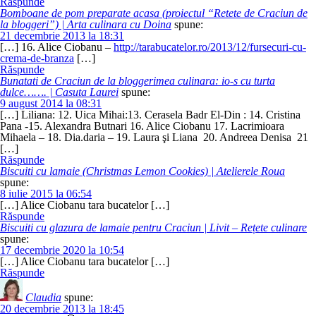
Răspunde
Bomboane de pom preparate acasa (proiectul “Retete de Craciun de
la bloggeri”) | Arta culinara cu Doina
spune:
21 decembrie 2013 la 18:31
[…] 16. Alice Ciobanu –
http://tarabucatelor.ro/2013/12/fursecuri-cu-
crema-de-branza
[…]
Răspunde
Bunatati de Craciun de la bloggerimea culinara: io-s cu turta
dulce……. | Casuta Laurei
spune:
9 august 2014 la 08:31
[…] Liliana: 12. Uica Mihai:13. Cerasela Badr El-Din : 14. Cristina
Pana -15. Alexandra Butnari 16. Alice Ciobanu 17. Lacrimioara
Mihaela – 18. Dia.daria – 19. Laura şi Liana 20. Andreea Denisa 21
[…]
Răspunde
Biscuiti cu lamaie (Christmas Lemon Cookies) | Atelierele Roua
spune:
8 iulie 2015 la 06:54
[…] Alice Ciobanu tara bucatelor […]
Răspunde
Biscuiti cu glazura de lamaie pentru Craciun | Livit – Rețete culinare
spune:
17 decembrie 2020 la 10:54
[…] Alice Ciobanu tara bucatelor […]
Răspunde
Claudia
spune:
20 decembrie 2013 la 18:45