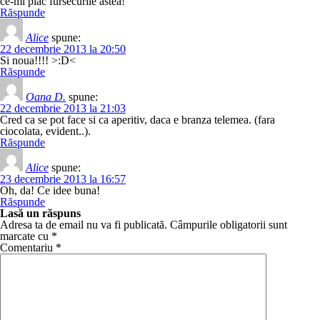
ce-mi plac fursecurile astea!
Răspunde
Alice
spune:
22 decembrie 2013 la 20:50
Si noua!!!! >:D<
Răspunde
Oana D.
spune:
22 decembrie 2013 la 21:03
Cred ca se pot face si ca aperitiv, daca e branza telemea. (fara
ciocolata, evident..).
Răspunde
Alice
spune:
23 decembrie 2013 la 16:57
Oh, da! Ce idee buna!
Răspunde
Lasă un răspuns
Adresa ta de email nu va fi publicată.
Câmpurile obligatorii sunt
marcate cu
*
Comentariu
*