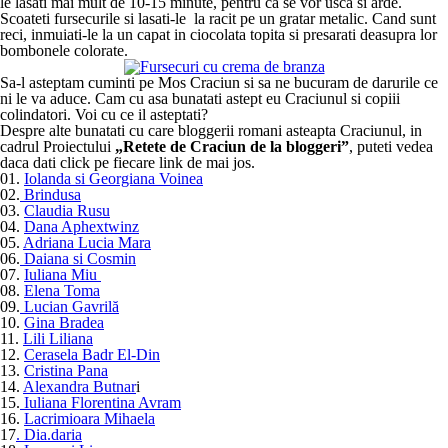
le lasati mai mult de 10-15 minute, pentru ca se vor usca si arde.
Scoateti fursecurile si lasati-le la racit pe un gratar metalic. Cand sunt
reci, inmuiati-le la un capat in ciocolata topita si presarati deasupra lor
bombonele colorate.
Sa-l asteptam cuminti pe Mos Craciun si sa ne bucuram de darurile ce
ni le va aduce. Cam cu asa bunatati astept eu Craciunul si copiii
colindatori. Voi cu ce il asteptati?
Despre alte bunatati cu care bloggerii romani asteapta Craciunul, in
cadrul Proiectului
„Retete de Craciun de la bloggeri”
, puteti vedea
daca dati click pe fiecare link de mai jos.
01.
Iolanda si Georgiana Voinea
02.
Brindusa
03.
Claudia Rusu
04.
Dana Aphextwinz
05.
Adriana Lucia Mara
06.
Daiana si Cosmin
07.
Iuliana Miu
08.
Elena Toma
09.
Lucian Gavrilă
10.
Gina Bradea
11.
Lili Liliana
12.
Cerasela Badr El-Din
13.
Cristina Pana
14.
Alexandra Butnar
i
15.
Iuliana Florentina Avram
16.
Lacrimioara Mihaela
17
. Dia.daria