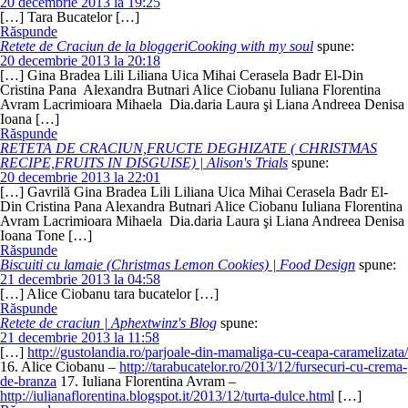
20 decembrie 2013 la 19:25
[…] Tara Bucatelor […]
Răspunde
Retete de Craciun de la bloggeriCooking with my soul
spune:
20 decembrie 2013 la 20:18
[…] Gina Bradea Lili Liliana Uica Mihai Cerasela Badr El-Din
Cristina Pana Alexandra Butnari Alice Ciobanu Iuliana Florentina
Avram Lacrimioara Mihaela Dia.daria Laura şi Liana Andreea Denisa
Ioana […]
Răspunde
RETETA DE CRACIUN,FRUCTE DEGHIZATE ( CHRISTMAS
RECIPE,FRUITS IN DISGUISE) | Alison's Trials
spune:
20 decembrie 2013 la 22:01
[…] Gavrilă Gina Bradea Lili Liliana Uica Mihai Cerasela Badr El-
Din Cristina Pana Alexandra Butnari Alice Ciobanu Iuliana Florentina
Avram Lacrimioara Mihaela Dia.daria Laura şi Liana Andreea Denisa
Ioana Tone […]
Răspunde
Biscuiti cu lamaie (Christmas Lemon Cookies) | Food Design
spune:
21 decembrie 2013 la 04:58
[…] Alice Ciobanu tara bucatelor […]
Răspunde
Retete de craciun | Aphextwinz's Blog
spune:
21 decembrie 2013 la 11:58
[…]
http://gustolandia.ro/parjoale-din-mamaliga-cu-ceapa-caramelizata/
16. Alice Ciobanu –
http://tarabucatelor.ro/2013/12/fursecuri-cu-crema-
de-branza
17. Iuliana Florentina Avram –
http://iulianaflorentina.blogspot.it/2013/12/turta-dulce.html
[…]