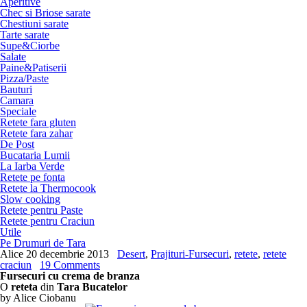
Aperitive
Chec si Briose sarate
Chestiuni sarate
Tarte sarate
Supe&Ciorbe
Salate
Paine&Patiserii
Pizza/Paste
Bauturi
Camara
Speciale
Retete fara gluten
Retete fara zahar
De Post
Bucataria Lumii
La Iarba Verde
Retete pe fonta
Retete la Thermocook
Slow cooking
Retete pentru Paste
Retete pentru Craciun
Utile
Pe Drumuri de Tara
Alice
20 decembrie 2013
Desert
,
Prajituri-Fursecuri
,
retete
,
retete
craciun
19 Comments
Fursecuri cu crema de branza
O
reteta
din
Tara Bucatelor
by Alice Ciobanu