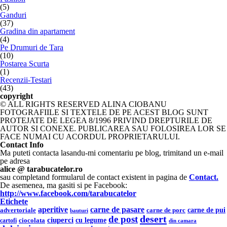
(5)
Ganduri
(37)
Gradina din apartament
(4)
Pe Drumuri de Tara
(10)
Postarea Scurta
(1)
Recenzii-Testari
(43)
copyright
© ALL RIGHTS RESERVED ALINA CIOBANU
FOTOGRAFIILE SI TEXTELE DE PE ACEST BLOG SUNT
PROTEJATE DE LEGEA 8/1996 PRIVIND DREPTURILE DE
AUTOR SI CONEXE. PUBLICAREA SAU FOLOSIREA LOR SE
FACE NUMAI CU ACORDUL PROPRIETARULUI.
Contact Info
Ma puteti contacta lasandu-mi comentariu pe blog, trimitand un e-mail
pe adresa
alice @ tarabucatelor.ro
sau completand formularul de contact existent in pagina de
Contact.
De asemenea, ma gasiti si pe Facebook:
http://www.facebook.com/tarabucatelor
Etichete
aperitive
carne de pasare
carne de pui
advertoriale
carne de porc
bauturi
desert
de post
ciuperci
cu legume
ciocolata
cartofi
din camara