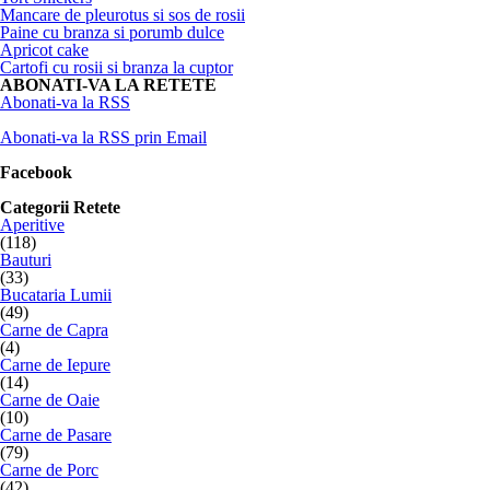
Mancare de pleurotus si sos de rosii
Paine cu branza si porumb dulce
Apricot cake
Cartofi cu rosii si branza la cuptor
ABONATI-VA LA RETETE
Abonati-va la RSS
Abonati-va la RSS prin Email
Facebook
Categorii Retete
Aperitive
(118)
Bauturi
(33)
Bucataria Lumii
(49)
Carne de Capra
(4)
Carne de Iepure
(14)
Carne de Oaie
(10)
Carne de Pasare
(79)
Carne de Porc
(42)