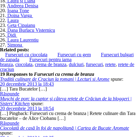
18.
Laura şi Liana
19.
Andreea Denisa
20.
Ioana Tone
21.
Doina Varga
22.
Laura
23.
Geta Cipaianu
24.
Dana Burlacu Visternicu
25.
Didi
26.
Laura Laurentiu
27.
Simona
Related posts:
Fursecuri cu ciocolata
Fursecuri cu gem
Fursecuri bulgari
de zapada
Fursecuri pentru iarna
branza
,
ciocolata
,
crema de branza
,
dulciuri
,
fursecuri
,
retete
,
retete de
craciun
19 Responses to
Fursecuri cu crema de branza
Traditii culinare de Craciun la romani | Lecturi si Arome
spune:
20 decembrie 2013 la 18:43
[…] Tara Bucatelor […]
Răspunde
Muşchi de porc la cuptor şi câteva reţete de Crăciun de la bloggeri |
Sisters' Kitchen
spune:
20 decembrie 2013 la 18:54
[…] Pingback: Fursecuri cu crema de branza | Retete culinare din Tara
bucatelor – de Alice Ciobanu […]
Răspunde
Ciocolată de casă în foi de napolitană | Cartea de Bucate Aromate
spune: