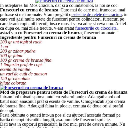
In asteptarea lui Mos Craciun, dar si a colindatorilor, la noi se coc
Fursecuri cu crema de branza
. Care mai de care mai frumoase, mai
pufoase si mai aromate. V-am pregatit o
selectie de retete de craciun
, in
care veti gasi multe retete de fursecuri pentru colindatori, fursecuri pe
care le-am copt anii trecuti, insa e musai sa va aduc si ceva nou. Astfel
ca dupa ce, mai zilele trecute, v-am aratat
fursecurile cu ciocolata
,
astazi vin cu
Fursecuri cu crema de branza
, fursecuri aromate.
Ingrediente pentru Fursecuri cu crema de branza
200 gr unt topit si racit
1 ou
200 gr zahar pudra
300 gr faina
100 gr crema de branza fina
1 lingurita praf de copt
esenta de vanilie
un varf de cutit de anason
150 gr ciocolata
bilute colorate
Mod de preparare pentru reteta de Fursecuri cu crema de branza
Intr-un bol mixati spuma untul cu zaharul pudra. Adaugati apoi oul
batut usor, anasonul praf si esenta de vanilie. Omogenizati apoi crema
de branza fina. Adaugati faina in ploaie, cernuta de doua ori si praful
de copt.
Pasta obtinuta o puneti intr-un pos si cu ajutorul acestuia formati pe
hartia de copt biscutiti alungiti, asa-numitele fursecuri spritate.
Dati tava in cuptorul preincalzit, la foc mic, pret de cateva minute. Nu