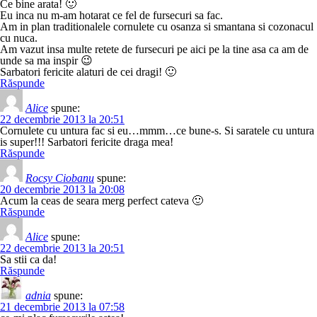
Ce bine arata! 🙂
Eu inca nu m-am hotarat ce fel de fursecuri sa fac.
Am in plan traditionalele cornulete cu osanza si smantana si cozonacul
cu nuca.
Am vazut insa multe retete de fursecuri pe aici pe la tine asa ca am de
unde sa ma inspir 😉
Sarbatori fericite alaturi de cei dragi! 🙂
Răspunde
Alice
spune:
22 decembrie 2013 la 20:51
Cornulete cu untura fac si eu…mmm…ce bune-s. Si saratele cu untura
is super!!! Sarbatori fericite draga mea!
Răspunde
Rocsy Ciobanu
spune:
20 decembrie 2013 la 20:08
Acum la ceas de seara merg perfect cateva 🙂
Răspunde
Alice
spune:
22 decembrie 2013 la 20:51
Sa stii ca da!
Răspunde
adnia
spune:
21 decembrie 2013 la 07:58