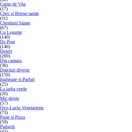
Carne de Vita
(17)
Chec si Briose sarate
(11)
Chestiuni Sarate
(67)
Cu Legume
(140)
De Post
(146)
Desert
(269)
Din camara
(36)
Dulciuri diverse
(159)
Inghetate si Parfait
(25)
La iarba verde
(20)
Mic-dejun
(57)
Ovo-Lacto-Vegetariene
(73)
Paste si Pizza
(59)
Patiserii
(42)