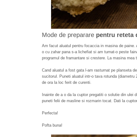
Mode de preparare
pentru reteta
Am facut aluatul pentru focaccia in masina de paine. A
o cu zahar pana s-a lichefiat si am turnat-o peste fa
programul de framantare si crestere. La masina mea t
Cand aluatul a fost gata l-am rasturnat pe planseta de 
sucitorul. Puneti aluatul intr-o tava rotunda (diametru
de ora la loc ferit de curenti.
Inainte de a o da la cuptor pregatiti o solutie din ule
puneti felii de masline si rozmarin tocat. Dati la cupt
Perfecta!
Pofta buna!