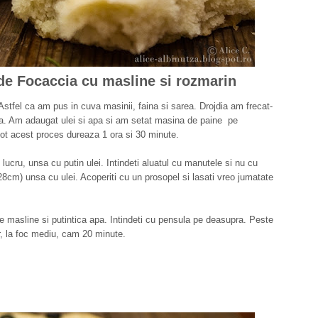
 de Focaccia cu masline si rozmarin
stfel ca am pus in cuva masinii, faina si sarea. Drojdia am frecat-
ina. Am adaugat ulei si apa si am setat masina de paine pe
ot acest proces dureaza 1 ora si 30 minute.
lucru, unsa cu putin ulei. Intindeti aluatul cu manutele si nu cu
 28cm) unsa cu ulei. Acoperiti cu un prosopel si lasati vreo jumatate
i de masline si putintica apa. Intindeti cu pensula pe deasupra. Peste
or, la foc mediu, cam 20 minute.