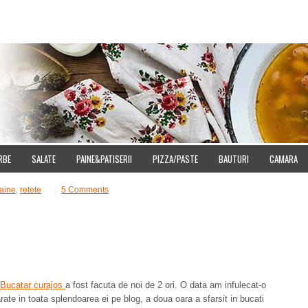
E
DOWNLOAD
CUMPARA IMAGINI
SITEMAP
CONTACT
CONFIDENT
RBE
SALATE
PAINE&PATISERII
PIZZA/PASTE
BAUTURI
CAMARA
Paine
,
retete
5 Comments
Bucatar curajos
a fost facuta de noi de 2 ori. O data am infulecat-o
ate in toata splendoarea ei pe blog, a doua oara a sfarsit in bucati