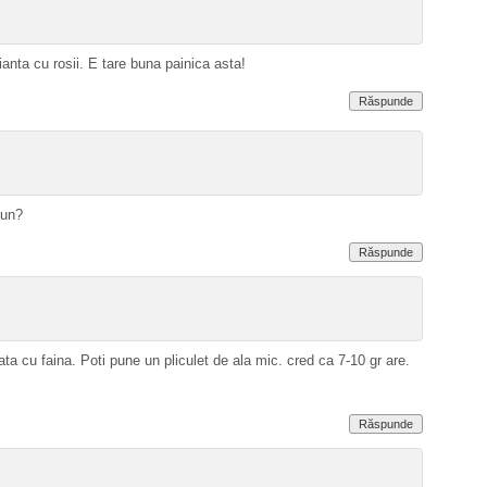
anta cu rosii. E tare buna painica asta!
Răspunde
pun?
Răspunde
a cu faina. Poti pune un pliculet de ala mic. cred ca 7-10 gr are.
Răspunde