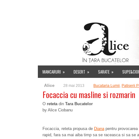
HOME
DESPRE MINE
INDEX RETETE
EVENIMENT
MANCARURI
»
DESERT
»
SARATE
»
SUPE&CIO
Alice
28 mai 2013
Bucataria Lumii
,
Patiserii 
Focaccia cu masline si rozmarin
O
reteta
din
Tara Bucatelor
by Alice Ciobanu
Focaccia, reteta propusa de
Diana
pentru provocarea
rapid, fara sa mai aiba timp sa se raceasca si sa se ar