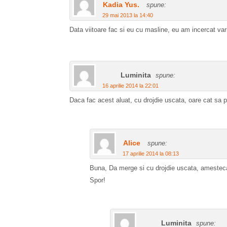
Kadia Yus.
spune:
29 mai 2013 la 14:40
Data viitoare fac si eu cu masline, eu am incercat vari
Luminita
spune:
16 aprilie 2014 la 22:01
Daca fac acest aluat, cu drojdie uscata, oare cat sa 
Alice
spune:
17 aprilie 2014 la 08:13
Buna, Da merge si cu drojdie uscata, amestecat
Spor!
Luminita
spune: