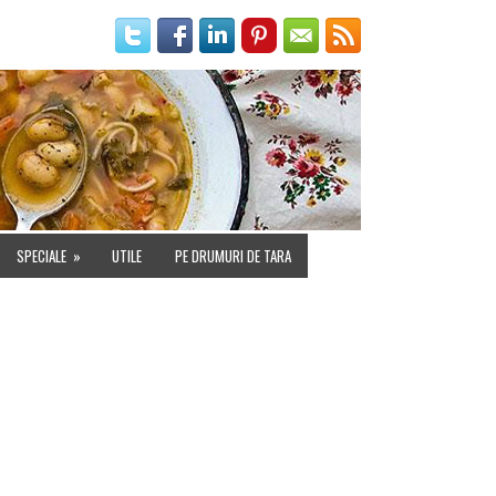
IALITATE
SPECIALE
»
UTILE
PE DRUMURI DE TARA