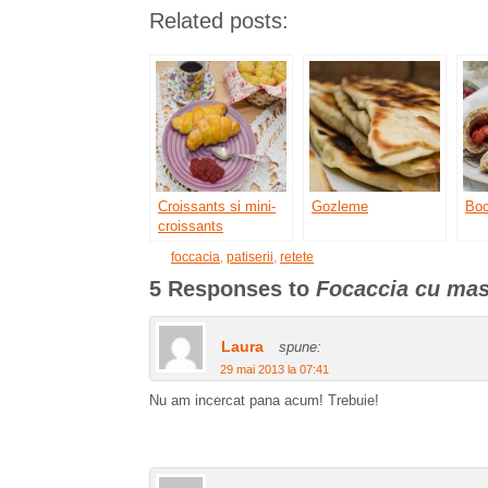
Related posts:
Croissants si mini-
Gozleme
Boc
croissants
foccacia
,
patiserii
,
retete
5 Responses to
Focaccia cu mas
Laura
spune:
29 mai 2013 la 07:41
Nu am incercat pana acum! Trebuie!