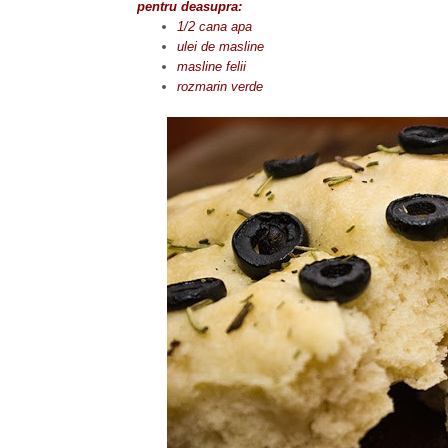
pentru deasupra:
1/2 cana apa
ulei de masline
masline felii
rozmarin verde