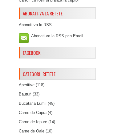
Cartofi cu rosii si branza la cuptor
ABONATI-VA LA RETETE
Abonati-va la RSS
Abonati-va la RSS prin Email
FACEBOOK
CATEGORII RETETE
Aperitive
(118)
Bauturi
(33)
Bucataria Lumii
(49)
Carne de Capra
(4)
Carne de Iepure
(14)
Carne de Oaie
(10)