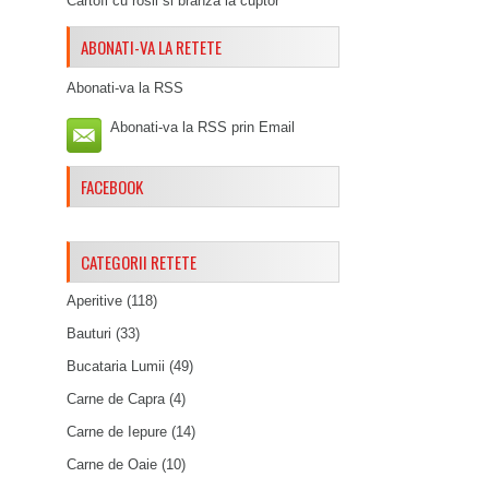
Cartofi cu rosii si branza la cuptor
ABONATI-VA LA RETETE
Abonati-va la RSS
Abonati-va la RSS prin Email
FACEBOOK
CATEGORII RETETE
Aperitive
(118)
Bauturi
(33)
Bucataria Lumii
(49)
Carne de Capra
(4)
Carne de Iepure
(14)
Carne de Oaie
(10)