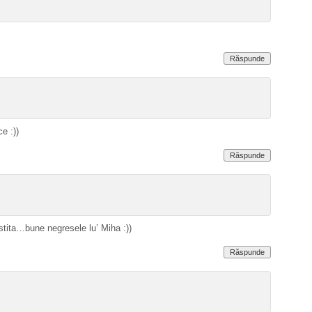
Răspunde
e :))
Răspunde
tita…bune negresele lu’ Miha :))
Răspunde