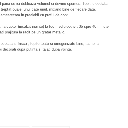
l pana ce isi dubleaza volumul si devine spumos. Topiti ciocolata
 treptat ouale, unul cate unul, mixand bine de fiecare data.
na amestecata in prealabil cu praful de copt.
 la cuptor (incalzit inainte) la foc mediu-potrivit 35 spre 40 minute
ati prajitura la racit pe un gratar metalic.
colata si frisca , topite toate si omogenizate bine, racite la
i decorati dupa putinta si taiati dupa vointa.