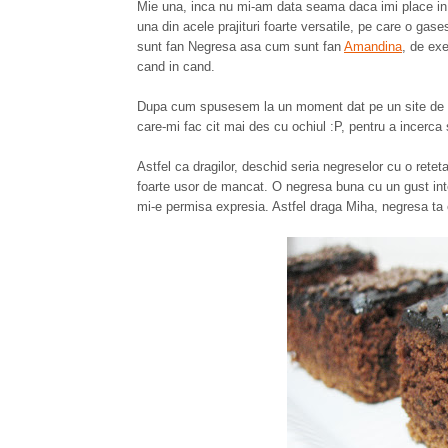
Mie una, inca nu mi-am data seama daca imi place in
una din acele prajituri foarte versatile, pe care o ga
sunt fan Negresa asa cum sunt fan
Amandina
, de ex
cand in cand.
Dupa cum spusesem la un moment dat pe un site de g
care-mi fac cit mai des cu ochiul :P, pentru a incerc
Astfel ca dragilor, deschid seria negreselor cu o rete
foarte usor de mancat. O negresa buna cu un gust inte
mi-e permisa expresia. Astfel draga Miha, negresa ta