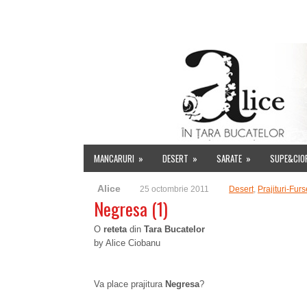
HOME
DESPRE MINE
INDEX RETETE
EVENIMENT
MANCARURI
»
DESERT
»
SARATE
»
SUPE&CIO
Alice
25 octombrie 2011
Desert
,
Prajituri-Furs
Negresa (1)
O
reteta
din
Tara Bucatelor
by Alice Ciobanu
Va place prajitura
Negresa
?