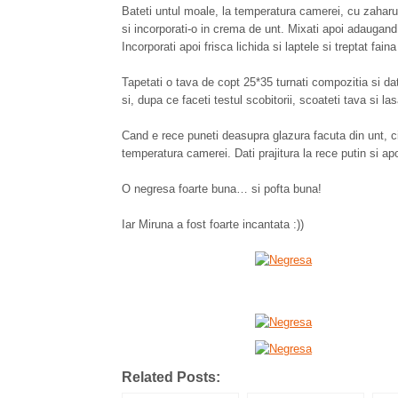
Bateti untul moale, la temperatura camerei, cu zaharu
si incorporati-o in crema de unt. Mixati apoi adaugand
Incorporati apoi frisca lichida si laptele si treptat fai
Tapetati o tava de copt 25*35 turnati compozitia si dati
si, dupa ce faceti testul scobitorii, scoateti tava si las
Cand e rece puneti deasupra glazura facuta din unt, cio
temperatura camerei. Dati prajitura la rece putin si apo
O negresa foarte buna… si pofta buna!
Iar Miruna a fost foarte incantata :))
Related Posts: