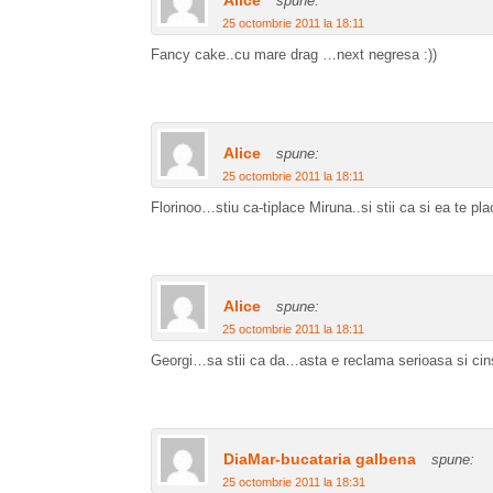
Alice
spune:
25 octombrie 2011 la 18:11
Fancy cake..cu mare drag …next negresa :))
Alice
spune:
25 octombrie 2011 la 18:11
Florinoo…stiu ca-tiplace Miruna..si stii ca si ea te plac
Alice
spune:
25 octombrie 2011 la 18:11
Georgi…sa stii ca da…asta e reclama serioasa si cins
DiaMar-bucataria galbena
spune:
25 octombrie 2011 la 18:31