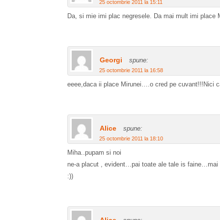
25 octombrie 2011 la 15:11
Da, si mie imi plac negresele. Da mai mult imi place
Georgi
spune:
25 octombrie 2011 la 16:58
eeee,daca ii place Mirunei….o cred pe cuvant!!!Nici c
Alice
spune:
25 octombrie 2011 la 18:10
Miha..pupam si noi
ne-a placut , evident…pai toate ale tale is faine…mai
:))