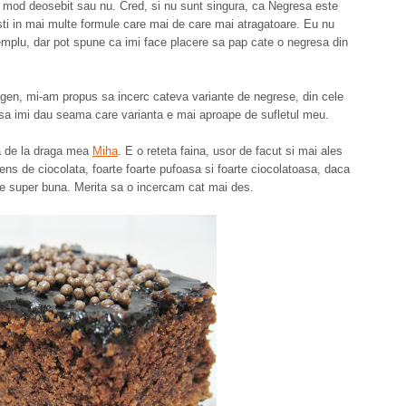
 mod deosebit sau nu. Cred, si nu sunt singura, ca Negresa este
sesti in mai multe formule care mai de care mai atragatoare. Eu nu
emplu, dar pot spune ca imi face placere sa pap cate o negresa din
en, mi-am propus sa incerc cateva variante de negrese, din cele
a sa imi dau seama care varianta e mai aproape de sufletul meu.
ta de la draga mea
Miha
. E o reteta faina, usor de facut si mai ales
ns de ciocolata, foarte foarte pufoasa si foarte ciocolatoasa, daca
 e super buna. Merita sa o incercam cat mai des.