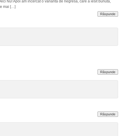
eci Nu! Apoi am incercat o varianta de negresa, care a iesit bunuta,
te mai […]
Răspunde
Răspunde
Răspunde