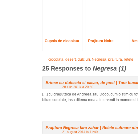
Cupola de ciocolata
Prajitura Noire
Ama
ciocolata
,
desert
,
dulciuri
,
Negresa
,
prajitura
,
retete
25 Responses to
Negresa (1)
Briose cu dulceata si cacao, de post | Tara buca
28 iulie 2013 la 20:39
[…] cu dragutzica de Andreea sau Dodo, cum o stim cu toti
bilute corolate, insa dilema mea a intervenit in momentul
Prajitura Negresa fara zahar | Retete culinare di
21 august 2014 la 11:40