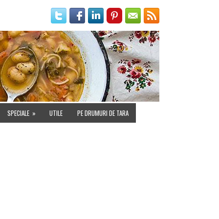
IALITATE
SPECIALE
»
UTILE
PE DRUMURI DE TARA