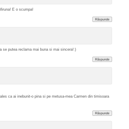
 Miruna! E o scumpa!
Răspunde
a se putea reclama mai buna si mai sincera!:)
Răspunde
 ales ca ai inebunit-o pina si pe metusa-mea Carmen din timisoara
Răspunde