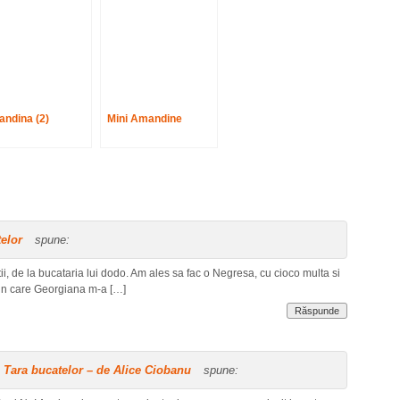
ndina (2)
Mini Amandine
telor
spune:
i, de la bucataria lui dodo. Am ales sa fac o Negresa, cu cioco multa si
 in care Georgiana m-a […]
Răspunde
n Tara bucatelor – de Alice Ciobanu
spune: