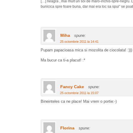
[…] neagra , mai mult un soi de maro-inchis-spre-negru. D
bunicica spre foare buna, dar mai era loc sa spui” se poa
Miha
spune:
25 octombrie 2011 la 14:41
Pupam papacioasa mica si mozolita de ciocolata! :)))
Ma bucur ca ti-a placut! :*
Fancy Cake
spune:
25 octombrie 2011 la 15:07
Bineinteles ca ne place! Mai vrem o portie:-)
Florina
spune: