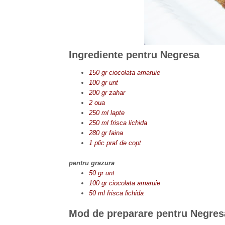
Ingrediente pentru
Negresa
150 gr ciocolata amaruie
100 gr unt
200 gr zahar
2 oua
250 ml lapte
250 ml frisca lichida
280 gr faina
1 plic praf de copt
pentru grazura
50 gr unt
100 gr ciocolata amaruie
50 ml frisca lichida
Mod de preparare pentru
Negres