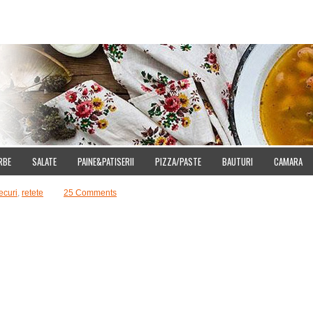
E
DOWNLOAD
CUMPARA IMAGINI
SITEMAP
CONTACT
CONFIDENT
RBE
SALATE
PAINE&PATISERII
PIZZA/PASTE
BAUTURI
CAMARA
ecuri
,
retete
25 Comments