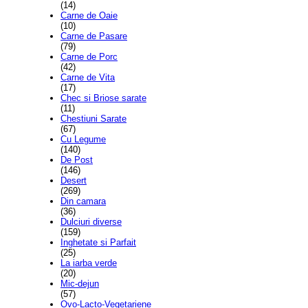
(14)
Carne de Oaie
(10)
Carne de Pasare
(79)
Carne de Porc
(42)
Carne de Vita
(17)
Chec si Briose sarate
(11)
Chestiuni Sarate
(67)
Cu Legume
(140)
De Post
(146)
Desert
(269)
Din camara
(36)
Dulciuri diverse
(159)
Inghetate si Parfait
(25)
La iarba verde
(20)
Mic-dejun
(57)
Ovo-Lacto-Vegetariene