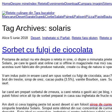
Home
Despre mine
Index Retete
Evenimente
Download
Cumpara imagini
Sitem
Mancaruri
Desert
Sarate
Supe&Ciorbe
Salate
Paine&Patiserii
Pizza/Paste
Bautu
Tag Archives:
solaris
Alice
5 iunie 2018
Desert
,
Inghetate si Parfait
,
Retete fara gluten
,
Retete p
Sorbet cu fulgi de ciocolata
Postarea de astazi nu ete despre o reteta in sine, ci dspre o minunata prie
Solaris, pe care le gasiti atat online cat si offline in magazinele mai mici s
acestea sunt fabricate din produse naturale, create cu drag de natura si sp
V-am indus putin in eroare cand am spus sorbet cu fulgi de ciocolata, asa-i
brut din trestie, sirop de orez, cacao pudra (3.5%), vanilie Bourbon, sare. Sun
iaurt.
Iar cand am prepart sorbetul de zmeura, a carei reteta o gasiti aici pe blog, 
puteti folosi orice alt tip de sorbet preparat in casa sau inghetata de fructe 
Am dorit si ceva topping peste tot acest desert si am folosit
sirop de curm
siropurile brandului Solaris. Siropul este obtinut din suc concentrat de curm
deosebit. Este ideal cu pancakes, inghetata si pentru indulcirea cafelei sau 