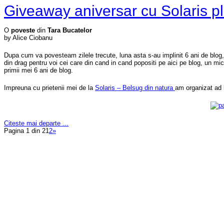
Giveaway aniversar cu Solaris pl
O
poveste
din
Tara Bucatelor
by Alice Ciobanu
Dupa cum va povesteam zilele trecute, luna asta s-au implinit 6 ani de blog,
din drag pentru voi cei care din cand in cand popositi pe aici pe blog, un m
primii mei 6 ani de blog.
Impreuna cu prietenii mei de la
Solaris – Belsug din natura
am organizat ad 
Citeste mai departe ...
Pagina 1 din 2
1
2
»