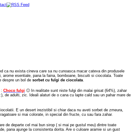
Cred ca nu exista cineva care sa nu cunoasca macar cateva din produsele
ri, arome esentiale, pana la faina, bomboane, biscuiti si ciocolata. Toate
te despre un bol de
sorbet cu fulgi de ciocolata
.
 :
Choco fulgi
🙂 In realitate sunt niste fulgi din malai grisat (64%), zahar
:), de adulti, zic. Ideali alaturi de o cana cu lapte cald sau un pahar mare de
ocolatii. E un desert irezistibil si chiar daca nu aveti sorbet de zmeura,
agatoare si mai colorate, in special din fructe, cu sau fara zahar.
pare de departe cel mai bun sirop ( si mai pe gustul meu) dintre toate
ade, pana ajunge la consistenta dorita. Are o culoare aramie si un gust