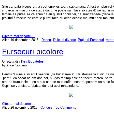
Stiu ca toata blogosfera a copt crinkles toata saptamana. A fost o nebunie! C
si parca pe masura ce stau ( dar cine poate sa ii lase sa stea?!) se fac si m
lamaie as putea sa va spun ca au gustul copilariei, ca sunt fragede (daca le
prajituri-fursecuri pe care le puteti face cu orice ocazie mai mult sau mai put
Citeste mai departe ...
Alice
19 decembrie 2016
Desert
,
Dulciuri diverse
,
Prajituri-Fursecuri
,
retet
Fursecuri bicolore
O
reteta
din
Tara Bucatelor
by Alice Ciobanu
Pentru Miruna a inceput sezonul „de bucatareala”. Ne streseaza zilnic ca vr
pentru ca oricat ne-am dori noi, nu gasim timp fizic sa facem atatea. Astfe
atat de frumusele si ea a pus asa de mult suflet incat nu puteam sa nu le fo
Copiii se vor distra fabricandu-le si apoi rontaindu-le.
Citeste mai departe ...
Alice
26 noiembrie 2016
Concurs
30 Comments