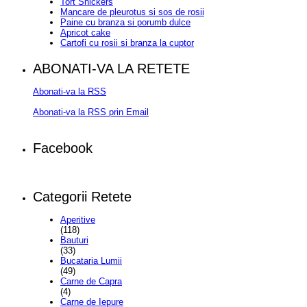
Tort Snickers
Mancare de pleurotus si sos de rosii
Paine cu branza si porumb dulce
Apricot cake
Cartofi cu rosii si branza la cuptor
ABONATI-VA LA RETETE
Abonati-va la RSS
Abonati-va la RSS prin Email
Facebook
Categorii Retete
Aperitive
(118)
Bauturi
(33)
Bucataria Lumii
(49)
Carne de Capra
(4)
Carne de Iepure