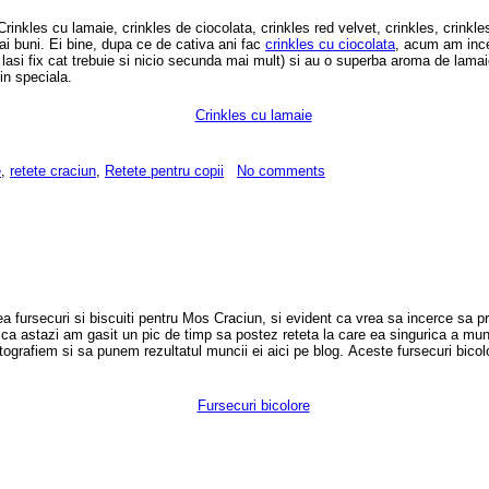
rinkles cu lamaie, crinkles de ciocolata, crinkles red velvet, crinkles, crinkl
ai buni. Ei bine, dupa ce de cativa ani fac
crinkles cu ciocolata
, acum am ince
 lasi fix cat trebuie si nicio secunda mai mult) si au o superba aroma de lam
in speciala.
e
,
retete craciun
,
Retete pentru copii
No comments
ea fursecuri si biscuiti pentru Mos Craciun, si evident ca vrea sa incerce sa
l ca astazi am gasit un pic de timp sa postez reteta la care ea singurica a mu
tografiem si sa punem rezultatul muncii ei aici pe blog. Aceste fursecuri bico