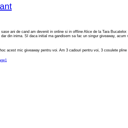
ant
 sase ani de cand am devenit in online si in offline Alice de la Tara Bucatelo
ic dar din inima. SI daca initial ma gandisem sa fac un singur giveaway, acum
hoc acest mic giveaway pentru voi. Am 3 cadouri pentru voi, 3 cosulete pline c