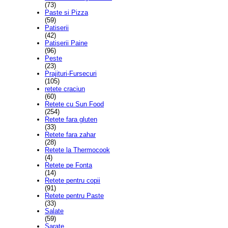
(73)
Paste si Pizza
(59)
Patiserii
(42)
Patiserii Paine
(96)
Peste
(23)
Prajituri-Fursecuri
(105)
retete craciun
(60)
Retete cu Sun Food
(254)
Retete fara gluten
(33)
Retete fara zahar
(28)
Retete la Thermocook
(4)
Retete pe Fonta
(14)
Retete pentru copii
(91)
Retete pentru Paste
(33)
Salate
(59)
Sarate