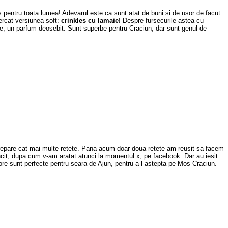
es pentru toata lumea! Adevarul este ca sunt atat de buni si de usor de facut
rcat versiunea soft:
crinkles cu lamaie
! Despre fursecurile astea cu
aie, un parfum deosebit. Sunt superbe pentru Craciun, dar sunt genul de
 prepare cat mai multe retete. Pana acum doar doua retete am reusit sa facem
ncit, dupa cum v-am aratat atunci la momentul x, pe facebook. Dar au iesit
lore sunt perfecte pentru seara de Ajun, pentru a-l astepta pe Mos Craciun.