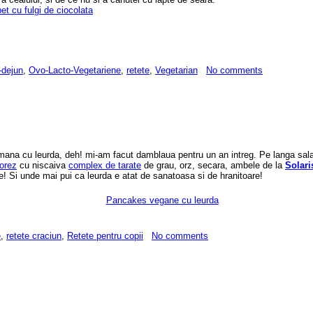
-dejun
,
Ovo-Lacto-Vegetariene
,
retete
,
Vegetarian
No comments
tamana cu leurda, deh! mi-am facut damblaua pentru un an intreg. Pe langa sal
 orez
cu niscaiva
complex de tarate
de grau, orz, secara, ambele de la
Solari
e! Si unde mai pui ca leurda e atat de sanatoasa si de hranitoare!
e
,
retete craciun
,
Retete pentru copii
No comments