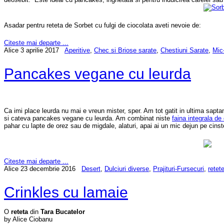
Asadar pentru reteta de Sorbet cu fulgi de ciocolata aveti nevoie de:
Citeste mai departe ...
Alice
3 aprilie 2017
Aperitive
,
Chec si Briose sarate
,
Chestiuni Sarate
,
Mic
Pancakes vegane cu leurda
Ca imi place leurda nu mai e vreun mister, sper. Am tot gatit in ultima sap
si cateva pancakes vegane cu leurda. Am combinat niste
faina integrala de
pahar cu lapte de orez sau de migdale, alaturi, apai ai un mic dejun pe cinst
Citeste mai departe ...
Alice
23 decembrie 2016
Desert
,
Dulciuri diverse
,
Prajituri-Fursecuri
,
retet
Crinkles cu lamaie
O
reteta
din
Tara Bucatelor
by Alice Ciobanu