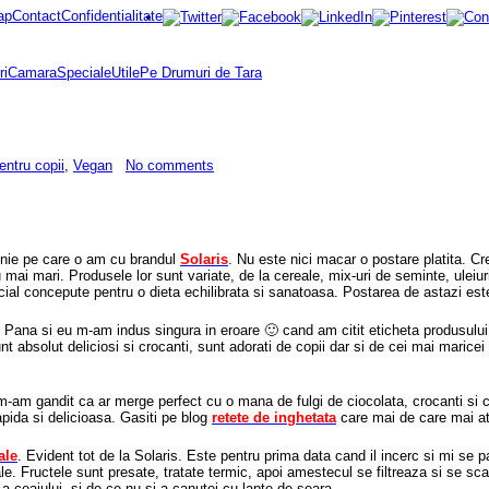
ap
Contact
Confidentialitate
ri
Camara
Speciale
Utile
Pe Drumuri de Tara
entru copii
,
Vegan
No comments
tenie pe care o am cu brandul
Solaris
. Nu este nici macar o postare platita. 
au mai mari. Produsele lor sunt variate, de la cereale, mix-uri de seminte, uleiu
ecial concepute pentru o dieta echilibrata si sanatoasa. Postarea de astazi es
? Pana si eu m-am indus singura in eroare 🙂 cand am citit eticheta produsului
t absolut deliciosi si crocanti, sunt adorati de copii dar si de cei mai maricei 
m-am gandit ca ar merge perfect cu o mana de fulgi de ciocolata, crocanti si ci
rapida si delicioasa. Gasiti pe blog
retete de inghetata
care mai de care mai atr
ale
. Evident tot de la Solaris. Este pentru prima data cand il incerc si mi se 
ale. Fructele sunt presate, tratate termic, apoi amestecul se filtreaza si se sc
a ceaiului, si de ce nu si a canutei cu lapte de seara.