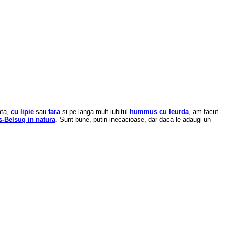
ata,
cu lipie
sau
fara
si pe langa mult iubitul
hummus cu leurda
, am facut
s-Belsug in natura
. Sunt bune, putin inecacioase, dar daca le adaugi un