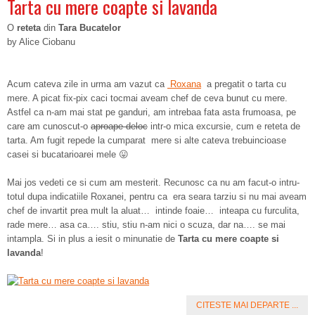
Tarta cu mere coapte si lavanda
O
reteta
din
Tara Bucatelor
by Alice Ciobanu
Acum cateva zile in urma am vazut ca
Roxana
a pregatit o tarta cu
mere. A picat fix-pix caci tocmai aveam chef de ceva bunut cu mere.
Astfel ca n-am mai stat pe ganduri, am intrebaa fata asta frumoasa, pe
care am cunoscut-o
aproape deloc
intr-o mica excursie, cum e reteta de
tarta. Am fugit repede la cumparat mere si alte cateva trebuincioase
casei si bucatarioarei mele 😛
Mai jos vedeti ce si cum am mesterit. Recunosc ca nu am facut-o intru-
totul dupa indicatiile Roxanei, pentru ca era seara tarziu si nu mai aveam
chef de invartit prea mult la aluat… intinde foaie… inteapa cu furculita,
rade mere… asa ca…. stiu, stiu n-am nici o scuza, dar na…. se mai
intampla. Si in plus a iesit o minunatie de
Tarta cu mere coapte si
lavanda
!
CITESTE MAI DEPARTE ...