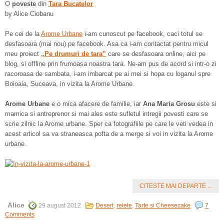
O
poveste
din
Tara Bucatelor
by Alice Ciobanu
Pe cei de la
Arome Urbane
i-am cunoscut pe facebook, caci totul se
desfasoara (mai nou) pe facebook. Asa ca i-am contactat pentru micul
meu proiect
„Pe drumuri de tara”
care se desfasoara online, aici pe
blog, si offline prin frumoasa noastra tara. Ne-am pus de acord si intr-o zi
racoroasa de sambata, i-am imbarcat pe ai mei si hopa cu loganul spre
Boioaia, Suceava, in vizita la Arome Urbane.
Arome Urbane
e o mica afacere de familie, iar
Ana Maria Grosu
este si
mamica si antreprenor si mai ales este sufletul intregii povesti care se
scrie zilnic la Arome urbane. Sper ca fotografiile pe care le veti vedea in
acest articol sa va straneasca pofta de a merge si voi in vizita la Arome
urbane.
CITESTE MAI DEPARTE ...
Alice
29 august 2012
Desert
,
retete
,
Tarte si Cheesecake
7
Comments