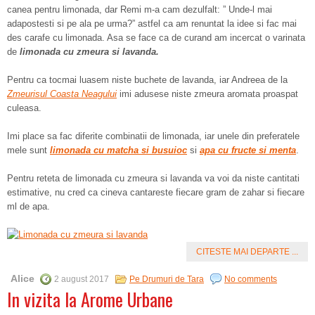
canea pentru limonada, dar Remi m-a cam dezulfalt: ” Unde-l mai
adapostesti si pe ala pe urma?” astfel ca am renuntat la idee si fac mai
des carafe cu limonada. Asa se face ca de curand am incercat o varinata
de
limonada cu zmeura si lavanda.
Pentru ca tocmai luasem niste buchete de lavanda, iar Andreea de la
Zmeurisul Coasta Neagului
imi adusese niste zmeura aromata proaspat
culeasa.
Imi place sa fac diferite combinatii de limonada, iar unele din preferatele
mele sunt
limonada cu matcha si busuioc
si
apa cu fructe si menta
.
Pentru reteta de limonada cu zmeura si lavanda va voi da niste cantitati
estimative, nu cred ca cineva cantareste fiecare gram de zahar si fiecare
ml de apa.
CITESTE MAI DEPARTE ...
Alice
2 august 2017
Pe Drumuri de Tara
No comments
In vizita la Arome Urbane