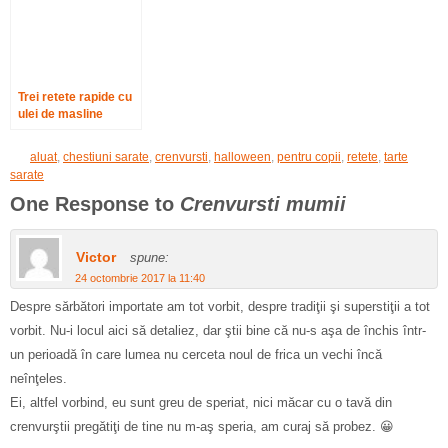
Trei retete rapide cu
ulei de masline
Costa d’Oro
aluat
,
chestiuni sarate
,
crenvursti
,
halloween
,
pentru copii
,
retete
,
tarte
sarate
One Response to
Crenvursti mumii
Victor
spune:
24 octombrie 2017 la 11:40
Despre sărbători importate am tot vorbit, despre tradiţii şi superstiţii a tot
vorbit. Nu-i locul aici să detaliez, dar ştii bine că nu-s aşa de închis într-
un perioadă în care lumea nu cerceta noul de frica un vechi încă
neînţeles.
Ei, altfel vorbind, eu sunt greu de speriat, nici măcar cu o tavă din
crenvurştii pregătiţi de tine nu m-aş speria, am curaj să probez. 😀