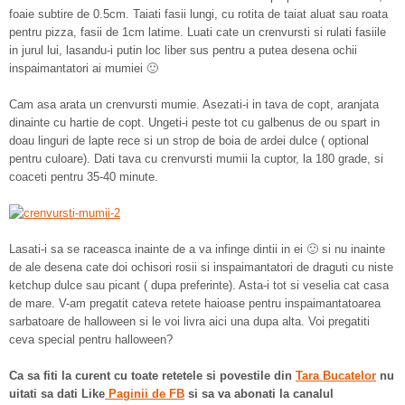
foaie subtire de 0.5cm. Taiati fasii lungi, cu rotita de taiat aluat sau roata
pentru pizza, fasii de 1cm latime. Luati cate un crenvursti si rulati fasiile
in jurul lui, lasandu-i putin loc liber sus pentru a putea desena ochii
inspaimantatori ai mumiei 🙂
Cam asa arata un crenvursti mumie. Asezati-i in tava de copt, aranjata
dinainte cu hartie de copt. Ungeti-i peste tot cu galbenus de ou spart in
doau linguri de lapte rece si un strop de boia de ardei dulce ( optional
pentru culoare). Dati tava cu crenvursti mumii la cuptor, la 180 grade, si
coaceti pentru 35-40 minute.
Lasati-i sa se raceasca inainte de a va infinge dintii in ei 🙂 si nu inainte
de ale desena cate doi ochisori rosii si inspaimantatori de draguti cu niste
ketchup dulce sau picant ( dupa preferinte). Asta-i tot si veselia cat casa
de mare. V-am pregatit cateva retete haioase pentru inspaimantatoarea
sarbatoare de halloween si le voi livra aici una dupa alta. Voi pregatiti
ceva special pentru halloween?
Ca sa fiti la curent cu toate retetele si povestile din
Tara Bucatelor
nu
uitati sa dati Like
Paginii de FB
si sa va abonati la canalul