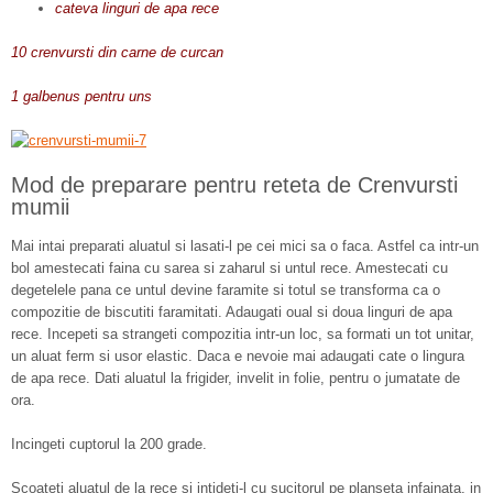
cateva linguri de apa rece
10 crenvursti din carne de curcan
1 galbenus pentru uns
Mod de preparare pentru reteta de Crenvursti
mumii
Mai intai preparati aluatul si lasati-l pe cei mici sa o faca. Astfel ca intr-un
bol amestecati faina cu sarea si zaharul si untul rece. Amestecati cu
degetelele pana ce untul devine faramite si totul se transforma ca o
compozitie de biscutiti faramitati. Adaugati oual si doua linguri de apa
rece. Incepeti sa strangeti compozitia intr-un loc, sa formati un tot unitar,
un aluat ferm si usor elastic. Daca e nevoie mai adaugati cate o lingura
de apa rece. Dati aluatul la frigider, invelit in folie, pentru o jumatate de
ora.
Incingeti cuptorul la 200 grade.
Scoateti aluatul de la rece si intideti-l cu sucitorul pe planseta infainata, in