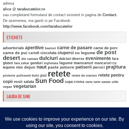
adresa
alice @ tarabucatelor.ro
sau completand formularul de contact existent in pagina de
Contact.
De asemenea, ma gasiti si pe Facebook:
http://www.facebook.com/tarabucatelor
ETICHETE
aperitive
carne de pasare
advertoriale
carne de porc
bauturi
de post
ciuperci
carne de pui
ciocolata
cu legume
cartofi
desert
dulciuri
evenimente
fara
din camara
dulciuri diverse
mancaruri
legume
gluten
ganduri
mancaruri cu
fara zahar
inghetata
naut
prajitura
mic dejun
paste
patiserii
legume
patiserie
piersici
retete
pui
retete pentru
proiecte
pufosenii dulci
retete de craciun
Sun Food
copii
rosii
salata
supa crema
tarta
tarte sarate
utile
vegetarian
vegan
LAUDA DE SINE