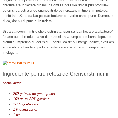
credinta sta in fiecare din noi, ca omul singur s-a ridicat prin propriile-i
puteri si ca poti ajunge oriunde iti doresti crezand in tine si in puterea
mintii tale. Si ca sa fac pe plac touturor e o vorba care spune: Dumnezeu
iti da, dar nu iti pune si in traista…
Si ca sa revenim intr-o cheie optimista, sper sa luati fiecare „sarbatoare”
fix asa cum ii e rolul: sa va distreze si sa va umpleti de buna dispozitie
alaturi si impreuna cu cei mici… pentru ca timpul merge inainte, evoluam
si trageti o ocheada si pe lista tarilor care’s acolo sus… si-apoi veti
intelege…
Ingrediente pentru reteta de Crenvursti mumii
pentru aluat:
200 gr faina de grau tip ooo
100 gr unt 80% grasime
1/2 lingurita sare
1 lingurita zahar
1 ou